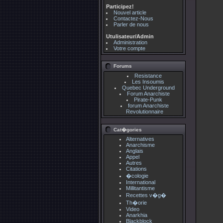
Participez!
Nouvel article
Contactez-Nous
Parler de nous
Utulisateur/Admin
Administration
Votre compte
Forums
Resistance
Les Insoumis
Quebec Underground
Forum Anarchiste
Pirate-Punk
forum Anarchiste
Revolutionnaire
Cat�gories
Alternatives
Anarchisme
Anglais
Appel
Autres
Citations
�cologie
International
Millitantisme
Recettes v�g�
Th�orie
Video
Anarkhia
Blackblock