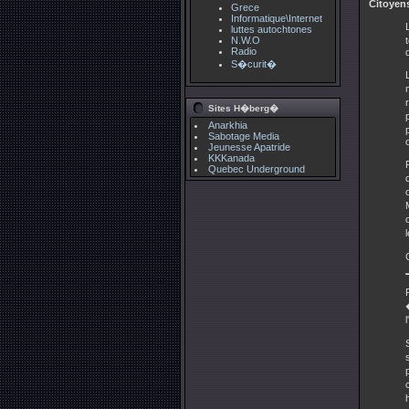
Citoyen
Grece
Informatique\Internet
luttes autochtones
N.W.O
Radio
S�curit�
Sites H�berg�
Anarkhia
Sabotage Media
Jeunesse Apatride
KKKanada
Quebec Underground