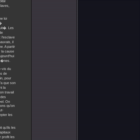
ital
laves,
e loi
 �
quit�. Les
de
 l'esclave
uvais, il
. A partir
 la cause
ujourd'hui
ha�nes.
�-vis du
ns de
in, pour
n'a que son
t la
on travail
e des
�el. On
tions qu'on
ut-
epter les
t qu'ils les
apitaux
profit les