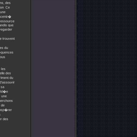
ons, des
ion. Ce
 une
ncentr�
 ressource
tandis que
uvegarder
e trouvent
�es du
ns�quences
nous
 les
elle des
riment du
 d'assouvir
 sa
l'id�e
� une
cherchons
r de
rosp�rer
s
er des