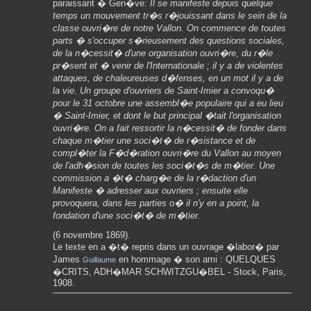
paraissant � Gen�ve:
Il se manifeste depuis quelque
temps un mouvement tr�s r�jouissant dans le sein de la
classe ouvri�re de notre Vallon. On commence de toutes
parts � s'occuper s�rieusement des questions sociales,
de la n�cessit� d'une organisation ouvri�re, du r�le
pr�sent et � venir de l'Internationale ; il y a de violentes
attaques, de chaleureuses d�fenses, en un mot il y a de
la vie. Un groupe d'ouvriers de Saint-Imier a convoqu�
pour le 31 octobre une assembl�e populaire qui a eu lieu
� Saint-Imier, et dont le but principal �tait l'organisation
ouvri�re. On a fait ressortir la n�cessit� de fonder dans
chaque m�tier une soci�t� de r�sistance et de
compl�ter la F�d�ration ouvri�re du Vallon au moyen
de l'adh�sion de toutes les soci�t�s de m�tier. Une
commission a �t� charg�e de la r�daction d'un
Manifeste � adresser aux ouvriers ; ensuite elle
provoquera, dans les parties o� il n'y en a point, la
fondation d'une soci�t� de m�tier.
(6 novembre 1869).
Le texte en a �t� repris dans un ouvrage �labor� par
James
en hommage � son ami : QUELQUES
Guillaume
�CRITS, ADH�MAR SCHWITZGU�BEL - Stock, Paris,
1908.