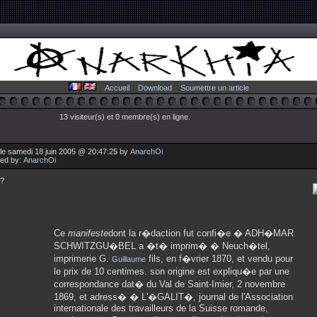
Accueil
Download
Soumettre un article
13 visiteur(s) et 0 membre(s) en ligne.
le samedi 18 juin 2005 @ 20:47:25 by
AnarchOi
ted by:
AnarchOi
 ?
Ce
manifeste
dont la r�daction fut confi�e � ADH�MAR
SCHWITZGU�BEL a �t� imprim� � Neuch�tel,
imprimerie G.
fils, en f�vrier 1870, et vendu pour
Guillaume
le prix de 10 centimes. son origine est expliqu�e par une
correspondance dat� du Val de Saint-Imier, 2 novembre
1869, et adress� � L'�GALIT�, journal de l'Association
internationale des travailleurs de la Suisse romande,