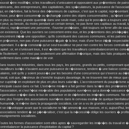
pouvait �tre modifi�e, si les travailleurs s'unissaient et opposaient aux pr�tentions de patr
fabricants, des entrepreneurs, des capitalistes, des sp�culateurs, la puissance de l'associat
qui, en d�finitive, fait la force des d�tenteurs de capitaux, c'est que le capital, repr�sentant
chose, peut �tre consomm� ou �chang� contre des objets consommables ; qu'�tant co
en plus ou moins grande quantit� dans une seule main, celui qui le poss�de a toujours une
et peut, au besoin, du moins pendant un certain temps, ne pas livrer ses capitaux au travail, 
celui-ci, repr�sentant une personne, -l'ouvrier prol�taire, - doit toujours se livrer afin de sa
son existence. Que les ouvriers se concertent entre eux, et les pr�tentions des privil�gi�s
rencontrent d�j� une opposition ; qu'ils constituent des caisses communes, et les patrons s
en pr�sence, non pas d'une puissance �gale � la leur, mais d'une force d�j� respectable
cependant. Il a �t� constat� qu'un seul travailleur ne peut rien contre les forces centralis
capital ; or, en s'unissant tous, il est �vident que les travailleurs contrebalanceront les co
de l'isolement : ceci n'est pas seulement une affirmation th�orique, mais des faits pratiques 
confirment dans cette mani�re de voir.
Dans toutes les industries, dans tous les pays, les patrons, grands ou petits, comprenant que
travailleurs isol�s n'avaient aucune puissance de r�sistance, tendent � une baisse continu
salaires, soit qu'ils y soient pouss�s par les besoins d'une concurrence qui s'exerce au d�t
travail, soit que, d�sireux de s'enrichir toujours davantage, ils ne trouvent rien de mieux que
leur cupidit� en exploitant de plus en plus leurs salari�s. L'accroissement du paup�risme a
principale cause dans ce fait. L'extr�me mis�re a fait germer dans la t�te des prol�taires 
d'association, et c'est l'�tat mis�rable des populations ouvri�res qui a donn� naissance 
organisation cr��e dans le but de solidariser et de d�fendre les int�r�ts communs. Ne 
donc plus l'origine des associations ouvri�res dans le cerveau exalt� de quelque bienfaiteu
l'humanit�, ni m�me dans la propagande socialiste, car on a vu de grandes associations p
et se d�velopper avant que le socialisme ne f�t annonc� aux masses, et si, aujourd'hui, le
associations tendent � se g�n�raliser, c'est que la n�cessit� oblige les ouvriers � profit
enseignements socialistes.
Toutes les formes d'association sont-elles aptes � sauvegarder les int�r�ts du travail et �
contrebalancer la puissance d'exploitation du capital ?