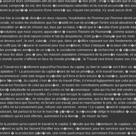
� asservir leurs semblables afin de les faire travailler � leur profit ; d'o� il r�sulta que le cap
social, compos� du sol, des forces �conomiques naturelles et du travail accumul� des esc
devint la propri�t� exclusive d'une minorit� qui, n'ayant rien produit, n'y avait aucun droit.
Une fois la soci�t� divis�e en deux classes, l'exploitation de l'homme par l'homme devint un
sociale, et toutes les institutions que l'on �tablit en vue de prot�ger l'ordre social aboutirent
consolider un �tat de choses qui, faux par sa base, n'�tait que le r�sultat d'une grande ini
r�volutions que nous voyons appara�tre � travers l'histoire de l'humanit�, comme autant 
protestations du droit naturel contre le fait du despotisme, n'ont gu�re chang� que les mots :
est devenu serf ; le serf, salari� ; c'est que, dans un �difice reposant sur des fondements ma
ne suffit pas de r�parer le sommet pour tout am�liorer, il faut s'attaquer � la base elle-m�me
des premi�res ann�es de ce si�cle, le socialisme commence � rechercher et � d�voiler
de tous les abus ; peu � peu, les masses populaires s'emparent de la pens�e nouvelle, et a
le monde ouvrier s'affirme en face du monde privil�gi� : le Travail veut briser toutes ses c
Le Travail est-il r�ellement aujourd'hui l'esclave du capital, ou bien le salari� est-il libre vis-
capitaliste ? - La possession du capital �tant de fait un privil�ge, et le travail humain, � moi
recommencer cette lutte longue et p�nible qu'il livra et livre encore � la mati�re, ayant beso
�tre f�cond�, du capital, c'est-�-dire du travail d'hier, il s'ensuit logiquement que celui qui 
travail est l'esclave de celui qui poss�de ; et toutes les constitutions politiques qui garantissen
libert� individuelle ne peuvent rien contre ce fait �conomique : celui qui n'a rien doit vendre s
� celui qui peut le faire fructifier. Ce n'est que lorsque le capital, devenu propri�t� collectiv
travailleurs associ�s, ne sera plus un privil�ge pour personne, que la libert� sera un fait r
nous objectera que l'ouvrier, en livrant son travail, peut en marchander le prix, et, si les condi
lui offre ne lui conviennent pas, refuser ses services : erreur ! Le capital, �tant le seigneur to
puissant, fait partout la loi sur le march� g�n�ral ; la n�cessit� oblige le travailleur � acc
conditions qui lui sont offertes, autrement il a la libert�... de mourir de faim.
De la position qu'occupent le travail et le capital, il r�sulte que les d�tenteurs de capitaux, soi
pr�tent ou qu'ils les fassent fructifier eux-m�mes, r�clament, pour les services que leurs c
rendent � la production g�n�rale, une rente quelconque leur permettant d'accumuler � leur 