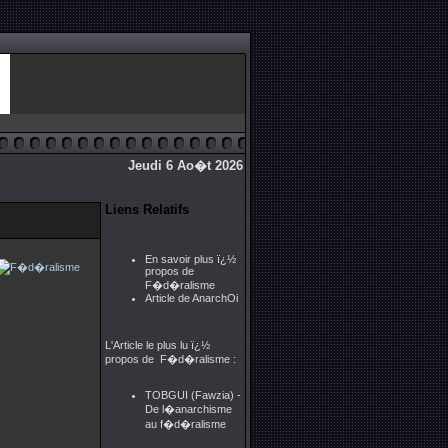
Jeudi 6 Ao�t 2026
Liens Relatifs
En savoir plus ï¿½
propos de
F�d�ralisme
Article de AnarchOi
L'Article le plus lu ï¿½
propos de F�d�ralisme :
TOBGUI (Fawzia) -
De l�anarchisme
au f�d�ralisme