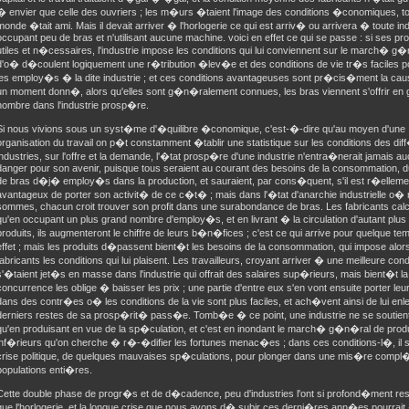
� envier que celle des ouvriers ; les m�urs �taient l'image des conditions �conomiques, to
monde �tait ami. Mais il devait arriver � l'horlogerie ce qui est arriv� ou arrivera � toute ind
occupant peu de bras et n'utilisant aucune machine. voici en effet ce qui se passe : si ses pro
utiles et n�cessaires, l'industrie impose les conditions qui lui conviennent sur le march� g
d'o� d�coulent logiquement une r�tribution �lev�e et des conditions de vie tr�s faciles p
les employ�s � la dite industrie ; et ces conditions avantageuses sont pr�cis�ment la ca
un moment donn�, alors qu'elles sont g�n�ralement connues, les bras viennent s'offrir en 
nombre dans l'industrie prosp�re.
Si nous vivions sous un syst�me d'�quilibre �conomique, c'est-�-dire qu'au moyen d'une
organisation du travail on p�t constamment �tablir une statistique sur les conditions des di
industries, sur l'offre et la demande, l'�tat prosp�re d'une industrie n'entra�nerait jamais a
danger pour son avenir, puisque tous seraient au courant des besoins de la consommation, 
de bras d�j� employ�s dans la production, et sauraient, par cons�quent, s'il est r�elleme
avantageux de porter son activit� de ce c�t� ; mais dans l'�tat d'anarchie industrielle o�
sommes, chacun croit trouver son profit dans une surabondance de bras. Les fabricants calc
qu'en occupant un plus grand nombre d'employ�s, et en livrant � la circulation d'autant plus
produits, ils augmenteront le chiffre de leurs b�n�fices ; c'est ce qui arrive pour quelque te
effet ; mais les produits d�passent bient�t les besoins de la consommation, qui impose alor
fabricants les conditions qui lui plaisent. Les travailleurs, croyant arriver � une meilleure cond
s'�taient jet�s en masse dans l'industrie qui offrait des salaires sup�rieurs, mais bient�t la
concurrence les oblige � baisser les prix ; une partie d'entre eux s'en vont ensuite porter leur
dans des contr�es o� les conditions de la vie sont plus faciles, et ach�vent ainsi de lui enl
derniers restes de sa prosp�rit� pass�e. Tomb�e � ce point, une industrie ne se soutient
qu'en produisant en vue de la sp�culation, et c'est en inondant le march� g�n�ral de produ
inf�rieurs qu'on cherche � r�-�difier les fortunes menac�es ; dans ces conditions-l�, il su
crise politique, de quelques mauvaises sp�culations, pour plonger dans une mis�re compl
populations enti�res.
Cette double phase de progr�s et de d�cadence, peu d'industries l'ont si profond�ment res
que l'horlogerie, et la longue crise que nous avons d� subir ces derni�res ann�es pourrait