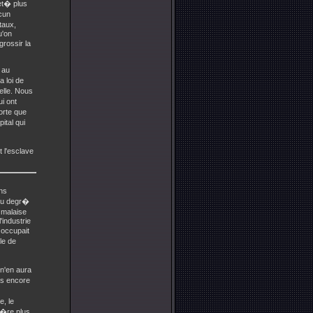
vet� plus
cun
taux,
u'on
grossir la
 au
a loi de
relle. Nous
i ont
orte que
ital qui
t l'esclave
ons
 du degr�
 malaise
'industrie
 occupait
le de
n'en aura
as encore
e, le
gu�re plus