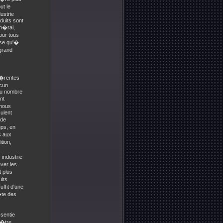
ut le
ustrie
duits sont
�n�ral,
our tous
use qu'�
grand
ff�rentes
ucun
du nombre
nt
 nous
ulent
 de
mps, en
s aux
ition,
 industrie
ever les
 plus
its
ffit d'une
�te des
sentie
 �tre