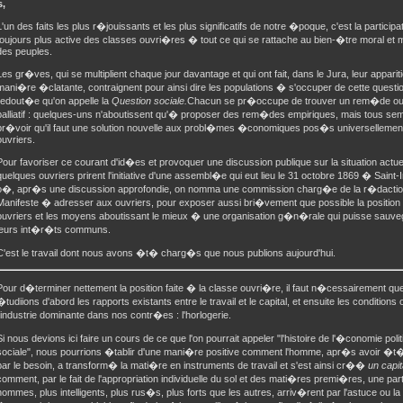
s,
L'un des faits les plus r�jouissants et les plus significatifs de notre �poque, c'est la participa
toujours plus active des classes ouvri�res � tout ce qui se rattache au bien-�tre moral et 
des peuples.
Les gr�ves, qui se multiplient chaque jour davantage et qui ont fait, dans le Jura, leur apparit
mani�re �clatante, contraignent pour ainsi dire les populations � s'occuper de cette questio
redout�e qu'on appelle la
Question sociale.
Chacun se pr�occupe de trouver un rem�de ou
palliatif : quelques-uns n'aboutissent qu'� proposer des rem�des empiriques, mais tous sem
pr�voir qu'il faut une solution nouvelle aux probl�mes �conomiques pos�s universellement
ouvriers.
Pour favoriser ce courant d'id�es et provoquer une discussion publique sur la situation actuel
quelques ouvriers prirent l'initiative d'une assembl�e qui eut lieu le 31 octobre 1869 � Saint-I
o�, apr�s une discussion approfondie, on nomma une commission charg�e de la r�dactio
Manifeste � adresser aux ouvriers, pour exposer aussi bri�vement que possible la position 
ouvriers et les moyens aboutissant le mieux � une organisation g�n�rale qui puisse sauve
leurs int�r�ts communs.
C'est le travail dont nous avons �t� charg�s que nous publions aujourd'hui.
Pour d�terminer nettement la position faite � la classe ouvri�re, il faut n�cessairement qu
�tudiions d'abord les rapports existants entre le travail et le capital, et ensuite les conditions
l'industrie dominante dans nos contr�es : l'horlogerie.
Si nous devions ici faire un cours de ce que l'on pourrait appeler "l'histoire de l'�conomie polit
sociale", nous pourrions �tablir d'une mani�re positive comment l'homme, apr�s avoir �
par le besoin, a transform� la mati�re en instruments de travail et s'est ainsi cr��
un capit
comment, par le fait de l'appropriation individuelle du sol et des mati�res premi�res, une par
hommes, plus intelligents, plus rus�s, plus forts que les autres, arriv�rent par l'astuce ou la