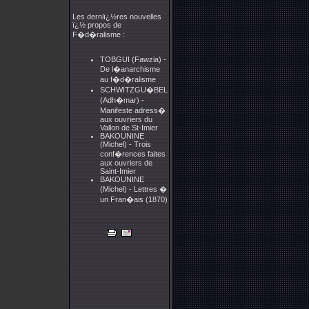
Les derniï¿½res nouvelles
ï¿½ propos de
F�d�ralisme :
TOBGUI (Fawzia) -
De l�anarchisme
au f�d�ralisme
SCHWITZGU�BEL
(Adh�mar) -
Manifeste adress�
aux ouvriers du
Vallon de St-Imier
BAKOUNINE
(Michel) - Trois
conf�rences faites
aux ouvriers de
Saint-Imier
BAKOUNINE
(Michel) - Lettres �
un Fran�ais (1870)