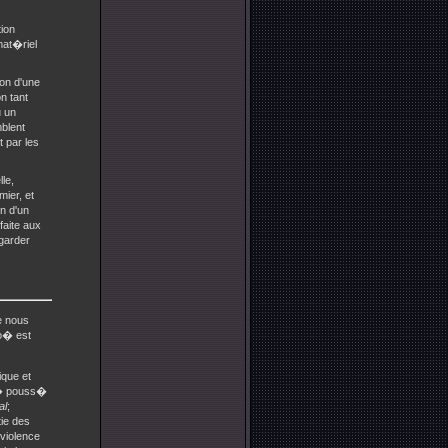
tion
mat�riel
ion d'une
n tant
 un
blent
 par les
le,
mier, et
n d'un
faite aux
garder
e nous
 o� est
ique et
t� pouss�
al
;
tie des
 violence