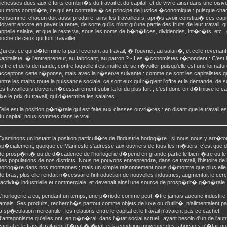
richesses dues aux efforts combin�s du travail et du capital, et de vivre ainsi dans une oisi
ou moins compl�te, ce qui est contraire � ce principe de justice �conomique : puisque cha
consomme, chacun doit aussi produire. ainsi les travailleurs, apr�s avoir constitu� ces capi
doivent encore en payer la rente, de sorte qu'ils n'ont qu'une partie des fruits de leur travail, q
appelle salaire, et que le reste va, sous les noms de b�n�fices, dividendes, int�r�ts, etc., 
poche de ceux qui font travailler.
Qui est-ce qui d�termine la part revenant au travail, � l'ouvrier, au salari�, et celle revenant
capitaliste, � l'entrepreneur, au fabricant, au patron ? - Les �conomistes r�pondent : C'est l
l'offre et de la demande, contre laquelle il est inutile de se r�volter puisqu'elle est une loi natu
acceptons cette r�ponse, mais avec la r�serve suivante : comme ce sont les capitalistes qu
entre les mains toute la puissance sociale, ce sont eux qui r�glent l'offre et la demande, de s
les travailleurs doivent n�cessairement subir la loi du plus fort ; c'est donc en d�finitive le cap
fixe le prix du travail, qui d�termine les salaires.
Telle est la position g�n�rale qui est faite aux classes ouvri�res : en disant que le travail es
du capital, nous sommes dans le vrai.
Examinons un instant la position particuli�re de l'industrie horlog�re ; si nous nous y arr�t
sp�cialement, quoique ce Manifeste s'adresse aux ouvriers de tous les m�tiers, c'est que
de prosp�rit� ou de d�cadence de l'horlogerie d�pend en grande partie le bien-�tre ou le
des populations de nos districts. Nous ne pouvons entreprendre, dans ce travail, l'histoire de l
horlog�re dans nos montagnes ; mais un simple raisonnement nous d�montre que plus elle
de bras, plus elle rendait n�cessaire l'introduction de nouvelles industries, augmentait le cerc
l'activit� industrielle et commerciale, et devenait ainsi une source de prosp�rit� g�n�rale.
L'horlogerie a eu, pendant un temps, une p�riode comme peut-�tre jamais aucune industrie 
jamais. Ses produits, recherch�s partout comme objets de luxe ou d'utilit�, n'alimentaient p
la sp�culation mercantile ; les relations entre le capital et le travail n'avaient pas ce cachet
d'antagonisme qu'elles ont, en g�n�ral, dans l'�tat social actuel ; ayant besoin d'un de l'autr
capital et le travail traitaient d'�gal � �gal, et la condition moyenne des fabricants n'�tait 