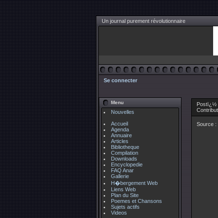
Un journal purement révolutionnaire
Se connecter
Menu
Postï¿½ 
Contribu
Nouvelles
Accueil
Source :
Agenda
Annuaire
Articles
Bibliotheque
Compilation
Downloads
Encyclopedie
FAQ Anar
Gallerie
H�bergement Web
Liens Web
Plan du Site
Poemes et Chansons
Sujets actifs
Videos