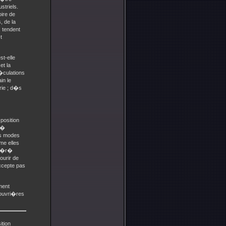
striels.
oire de
, de la
 tendent
t
st-elle
et la
�culations
in le
rie ; d�s
position
 �
nts modes
me elles
�f�r�
ourir de
accepte pas
ment
s ouvri�res
ition