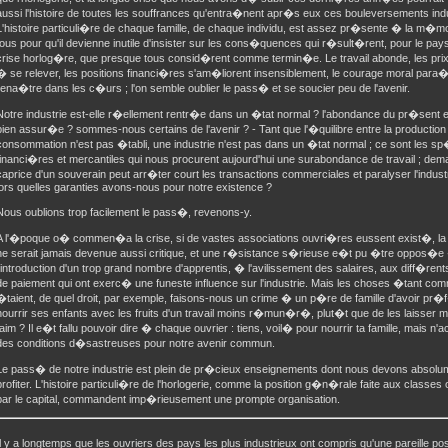
aussi l'histoire de toutes les souffrances qu'entra�nent apr�s eux ces bouleversements indu
L'histoire particuli�re de chaque famille, de chaque individu, est assez pr�sente � la m�m
tous pour qu'il devienne inutile d'insister sur les cons�quences qui r�sult�rent, pour le pays
crise horlog�re, que presque tous consid�rent comme termin�e. Le travail abonde, les prix
� se relever, les positions financi�res s'am�liorent insensiblement, le courage moral para�
rena�tre dans les c�urs ; l'on semble oublier le pass� et se soucier peu de l'avenir.
Notre industrie est-elle r�ellement rentr�e dans un �tat normal ? l'abondance du pr�sent e
bien assur�e ? sommes-nous certains de l'avenir ? - Tant que l'�quilibre entre la production 
consommation n'est pas �tabli, une industrie n'est pas dans un �tat normal ; ce sont les sp
financi�res et mercantiles qui nous procurent aujourd'hui une surabondance de travail ; dema
caprice d'un souverain peut arr�ter court les transactions commerciales et paralyser l'indust
lors quelles garanties avons-nous pour notre existence ?
Nous oublions trop facilement le pass�, revenons-y.
A l'�poque o� commen�a la crise, si de vastes associations ouvri�res eussent exist�, la 
ne serait jamais devenue aussi critique, et une r�sistance s�rieuse e�t pu �tre oppos�e
l'introduction d'un trop grand nombre d'apprentis, � l'avilissement des salaires, aux diff�re
de paiement qui ont exerc� une funeste influence sur l'industrie. Mais les choses �tant com
�taient, de quel droit, par exemple, faisons-nous un crime � un p�re de famille d'avoir pr
nourrir ses enfants avec les fruits d'un travail moins r�mun�r�, plut�t que de les laisser m
faim ? Il e�t fallu pouvoir dire � chaque ouvrier : tiens, voil� pour nourrir ta famille, mais n'
des conditions d�sastreuses pour notre avenir commun.
Le pass� de notre industrie est plein de pr�cieux enseignements dont nous devons absolu
profiter. L'histoire particuli�re de l'horlogerie, comme la position g�n�rale faite aux classe
par le capital, commandent imp�rieusement une prompte organisation.
Il y a longtemps que les ouvriers des pays les plus industrieux ont compris qu'une pareille pos