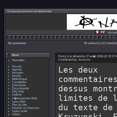
Un journal purement révolutionnaire
Accuei
Se connecter
39 visiteur(s) et 0 membre
Menu
Postï¿½ le dimanche 27 ao�t 2006 @ 20:27:
Contributed by:
Anonyme
Nouvelles
Accueil
Les deux
Agenda
Annuaire
Articles
commentaire
Bibliotheque
Compilation
Downloads
dessus mont
Encyclopedie
FAQ Anar
Gallerie
limites de 
H�bergement Web
Liens Web
du texte de
Plan du Site
Poemes et Chansons
Sujets actifs
Kruzynski. 
Videos