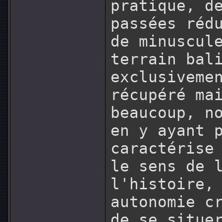
pratique, d
passées réd
de minuscul
terrain bal
exclusiveme
récupéré ma
beaucoup, n
en y ayant 
caractérise
le sens de 
l'histoire,
autonomie c
de se situe