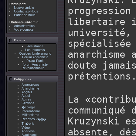
Participez!
progression
Nouvel article
Contactez-Nous
Parler de nous
libertaire 
Utulisateur/Admin
Administration
université,
Votre compte
spécialisée
Forums
Resistance
Les Insoumis
anarchisme 
Quebec Underground
Forum Anarchiste
Pirate-Punk
doute jamai
forum Anarchiste
Revolutionnaire
prétentions
Cat�gories
Alternatives
Anarchisme
Anglais
Appel
La «contrib
Autres
Citations
communiqué 
�cologie
International
Millitantisme
Kruzynski e
Recettes v�g�
Th�orie
Video
absente, dé
Anarkhia
Blackblock