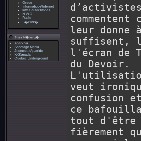
Grece
d’activiste
Informatique\Internet
luttes autochtones
N.W.O
commentent 
Radio
S�curit�
leur donne 
Sites H�berg�
suffisent, 
Anarkhia
Sabotage Media
l'écran de 
Jeunesse Apatride
KKKanada
Quebec Underground
du Devoir.
L'utilisati
veut ironiq
confusion e
ce bafouill
tout d'être
fièrement q