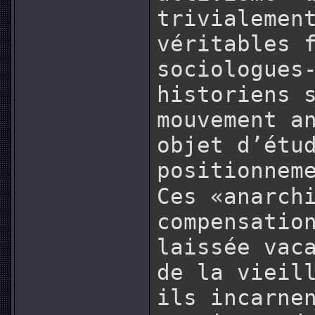
trivialemen
véritables 
sociologues
historiens 
mouvement a
objet d’étu
positionnem
Ces «anarch
compensatio
laissée vac
de la vieil
ils incarne