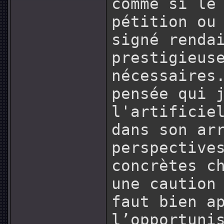
comme si le
pétition ou
signé renda
prestigieus
nécessaires
pensée qui 
l'artificie
dans son ar
perspective
concrètes c
une caution
faut bien a
l’opportuni