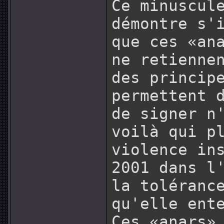
Ce minuscul
démontre s'
que ces «an
ne retienne
des princip
permettent 
de signer n
voilà qui p
violence in
2001 dans l
la toléranc
qu'elle ent
Ces «anars»