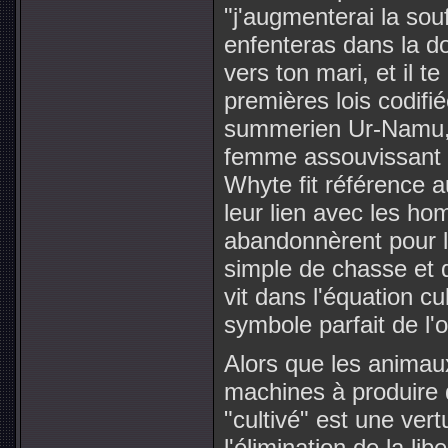
"j'augmenterai la sou
enfenteras dans la do
vers ton mari, et il 
premières lois codifi
summerien Ur-Namu, p
femme assouvissant s
Whyte fit référence 
leur lien avec les h
abandonnèrent pour l
simple de chasse et d
vit dans l'équation cu
symbole parfait de l
Alors que les animau
machines à produire d
"cultivé" est une ver
l'élimination de la li