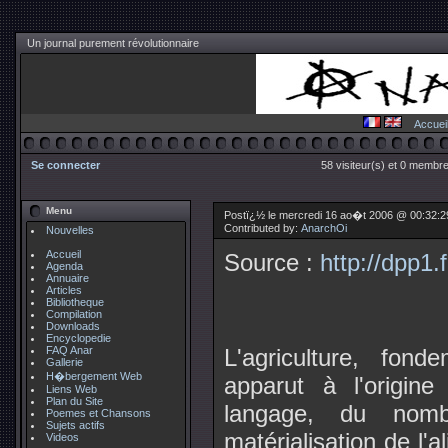
Un journal purement révolutionnaire
Accuei
Se connecter
58 visiteur(s) et 0 membre
Menu
Postï¿½ le mercredi 16 ao�t 2006 @ 00:32:
Contributed by:
AnarchOi
Nouvelles
Accueil
Source :
http://dpp1.f
Agenda
Annuaire
Articles
Bibliotheque
Compilation
Downloads
Encyclopedie
FAQ Anar
L'agriculture, fond
Gallerie
H�bergement Web
apparut à l'origin
Liens Web
Plan du Site
langage, du nom
Poemes et Chansons
Sujets actifs
matérialisation de l'a
Videos