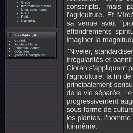
Grece
conscripts, mais p
Informatique\Internet
luttes autochtones
l'agriculture. Et Mir
N.W.O
Radio
S�curit�
sa venue avait "pr
effondrements spirit
Sites H�berg�
imaginer la magnitud
Anarkhia
Sabotage Media
Jeunesse Apatride
"Niveler, standardise
KKKanada
Quebec Underground
irrégularités et bann
Cioran s'appliquent p
l'agriculture, la fin de
principalement sensuel
de la vie séparée. Le
progressivement aug
sous forme de cultur
les plantes, l'homme
lui-même.