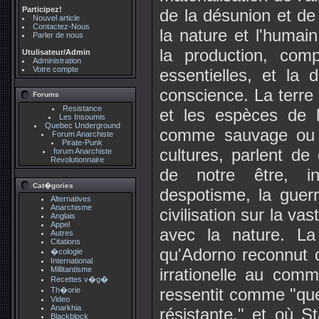
Participez!
de la désunion et de l
Nouvel article
Contactez-Nous
la nature et l'humain
Parler de nous
la production, comp
Utulisateur/Admin
Administration
Votre compte
essentielles, et la 
conscience. La terre
Forums
Resistance
et les espèces de 
Les Insoumis
Quebec Underground
comme sauvage ou a
Forum Anarchiste
Pirate-Punk
cultures, parlent de 
forum Anarchiste
Revolutionnaire
de notre être, int
Cat�gories
despotisme, la guer
Alternatives
Anarchisme
civilisation sur la v
Anglais
Appel
avec la nature. La 
Autres
Citations
qu'Adorno reconnut 
�cologie
International
Millitantisme
irrationelle au com
Recettes v�g�
ressentit comme "qu
Th�orie
Video
Anarkhia
résistante," et où 
Blackblock