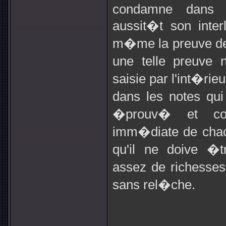
condamne dans s
aussit�t son inter
m�me la preuve de c
une telle preuve
saisie par l'int�rieu
dans les notes qui
�prouv� et cor
imm�diate de chacu
qu'il ne doive �
assez de richesses 
sans rel�che.