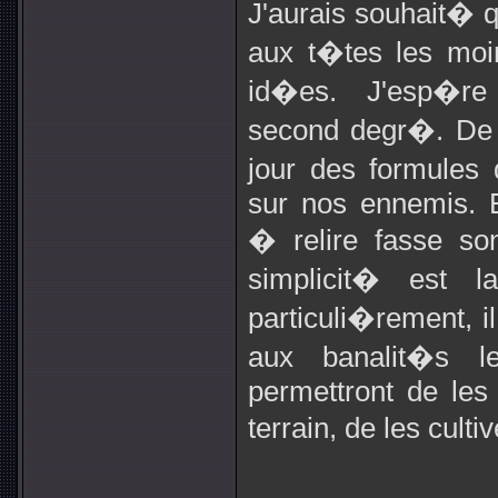
J'aurais souhait� qu
aux t�tes les moi
id�es. J'esp�re
second degr�. De 
jour des formules 
sur nos ennemis. 
� relire fasse so
simplicit� est l
particuli�rement, il
aux banalit�s le
permettront de les
terrain, de les culti