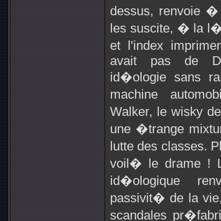
dessus, renvoie �
les suscite, � la l
et l'index imprime
avait pas de Da
id�ologie sans ra
machine automob
Walker, le wisky de
une �trange mixture 
lutte des classes. P
voil� le drame ! 
id�ologique re
passivit� de la vie
scandales pr�fabr