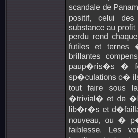
scandale de Panam
positif, celui de
substance au profit 
perdu rend chaque
futiles et ternes
brillantes compens
paup�ris�s � for
sp�culations o� il
tout faire sous l
�trivial� et de �
lib�r�s et d�fail
nouveau, ou � p�r
faiblesse. Les v