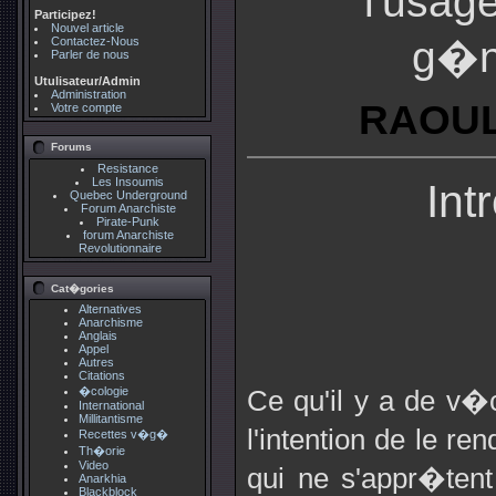
l'usag
Participez!
Nouvel article
g�n
Contactez-Nous
Parler de nous
Utulisateur/Admin
Administration
RAOUL
Votre compte
Forums
Resistance
Les Insoumis
Int
Quebec Underground
Forum Anarchiste
Pirate-Punk
forum Anarchiste
Revolutionnaire
Cat�gories
Alternatives
Anarchisme
Anglais
Appel
Autres
Citations
�cologie
Ce qu'il y a de v�c
International
Millitantisme
l'intention de le re
Recettes v�g�
Th�orie
Video
qui ne s'appr�ten
Anarkhia
Blackblock