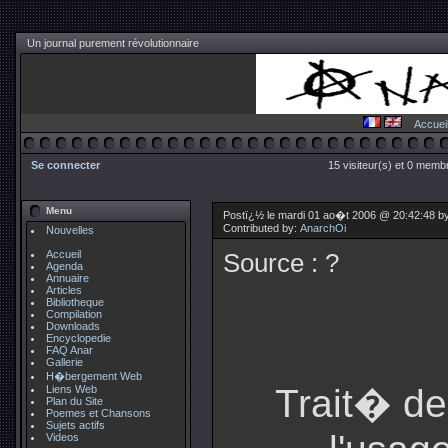
Un journal purement révolutionnaire
Accuei
Se connecter
15 visiteur(s) et 0 membr
Menu
Postï¿½ le mardi 01 ao�t 2006 @ 20:42:48 b
Contributed by:
AnarchOi
Nouvelles
Accueil
Source : ?
Agenda
Annuaire
Articles
Bibliotheque
Compilation
Downloads
Encyclopedie
FAQ Anar
Gallerie
H�bergement Web
Trait� de
Liens Web
Plan du Site
Poemes et Chansons
Sujets actifs
Videos