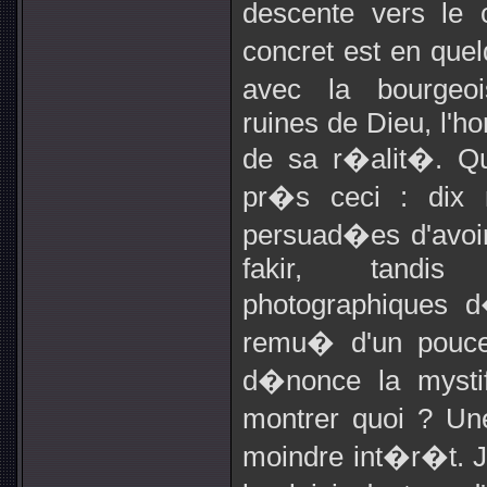
descente vers le
concret est en que
avec la bourgeoi
ruines de Dieu, l'
de sa r�alit�. Qu
pr�s ceci : dix 
persuad�es d'avoir
fakir, tandis 
photographiques d
remu� d'un pouce. 
d�nonce la mystif
montrer quoi ? Un
moindre int�r�t. J'