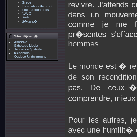
revivre. J'attends q
Grece
Informatique\Internet
luttes autochtones
dans un mouveme
N.W.O
Radio
S�curit�
comme je me fla
pr�sentes s'effa
Sites H�berg�
hommes.
Anarkhia
Sabotage Media
Jeunesse Apatride
KKKanada
Quebec Underground
Le monde est � refa
de son reconditio
pas. De ceux-l
comprendre, mieux 
Pour les autres, je 
avec une humilit� 