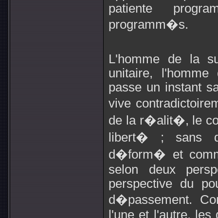
patiente progr
programm�s.
L'homme de la sur
unitaire, l'homme
passe un instant 
vive contradictoir
de la r�alit�, le co
libert� ; sans q
d�form� et comm
selon deux perspe
perspective du po
d�passement. Co
l'une et l'autre, le