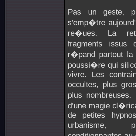
Pas un geste, 
s'emp�tre aujourd'
re�ues. La ret
fragments issus
r�pand partout la
poussi�re qui silico
vivre. Les contra
occultes, plus gro
plus nombreuses. 
d'une magie cl�rica
de petites hypnos
urbanisme, pu
conditionnantes au 