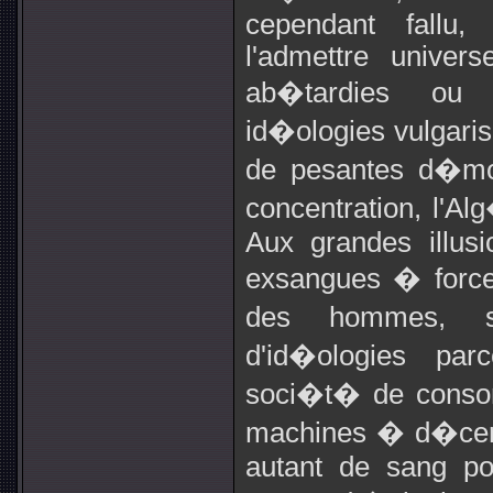
cependant fallu
l'admettre univer
ab�tardies o
id�ologies vulgarise
de pesantes d�mon
concentration, l'Al
Aux grandes illusio
exsangues � force 
des hommes, su
d'id�ologies par
soci�t� de conso
machines � d�cerve
autant de sang po