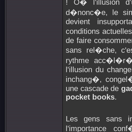
! O� l'illusion 
d�nonc�e, le simp
devient insupport
conditions actuelle
de faire consomme
sans rel�che, c'e
rythme acc�l�r�
l'illusion du chang
inchang�, congel�
une cascade de
ga
pocket books
.
Les gens sans im
l'importance co