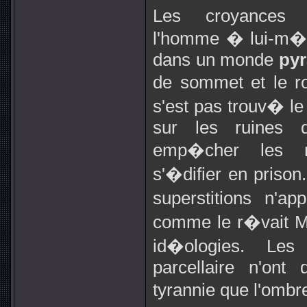
Les croyances re
l'homme � lui-m�me
dans un monde
pyr
de sommet et le ro
s'est pas trouv� le 
sur les ruines d
emp�cher les r
s'�difier en priso
superstitions n'a
comme le r�vait Me
id�ologies. Les
parcellaire n'ont 
tyrannie que l'ombre