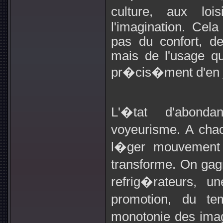
culture, aux lo
l'imagination. Cela
pas du confort, de
mais de l'usage qui
pr�cis�ment d'en j
L'�tat d'abon
voyeurisme. A cha
l�ger mouvement 
transforme. On gag
refrig�rateurs, u
promotion, du te
monotonie des im