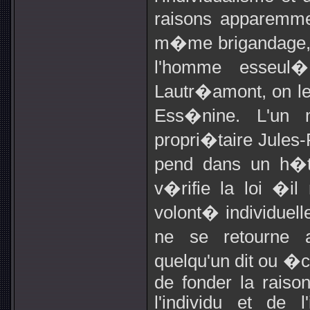
raisons apparemme
m�me brigandage,
l'homme esseul�
Lautr�amont, on le
Ess�nine. L'un 
propri�taire Jules-
pend dans un h�te
v�rifie la loi �i
volont� individuell
ne se retourne a
quelqu'un dit ou �c
de fonder la raison
l'individu et de l