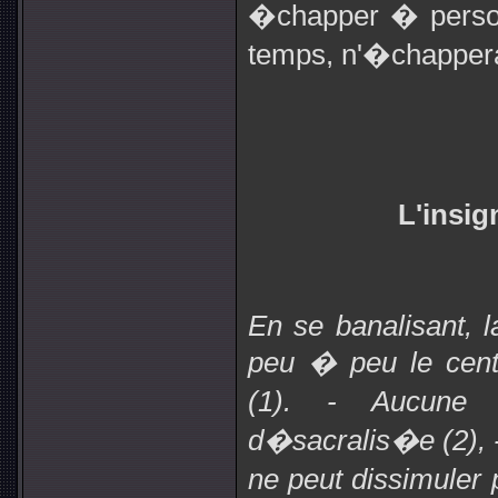
�chapper � person
temps, n'�chapper
L'insig
En se banalisant, l
peu � peu le cent
(1). - Aucune i
d�sacralis�e (2), - 
ne peut dissimuler