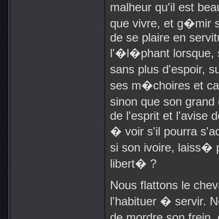
malheur qu'il est beau
que vivre, et g�mir 
de se plaire en servi
l'�l�phant lorsque,
sans plus d'espoir, su
ses m�choires et cas
sinon que son grand 
de l'esprit et l'avis
� voir s'il pourra s'a
si son ivoire, laiss
libert� ?
Nous flattons le che
l'habituer � servir.
de mordre son frein,