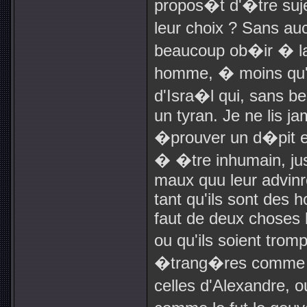
propos�t d'�tre sujet
leur choix ? Sans au
beaucoup ob�ir � la 
homme, � moins qu'i
d'Isra�l qui, sans b
un tyran. Je ne lis ja
�prouver un d�pit e
� �tre inhumain, ju
maux quu leur advin
tant qu'ils sont des h
faut de deux choses l'
ou qu'ils soient tro
�trang�res comme le
celles d'Alexandre, 