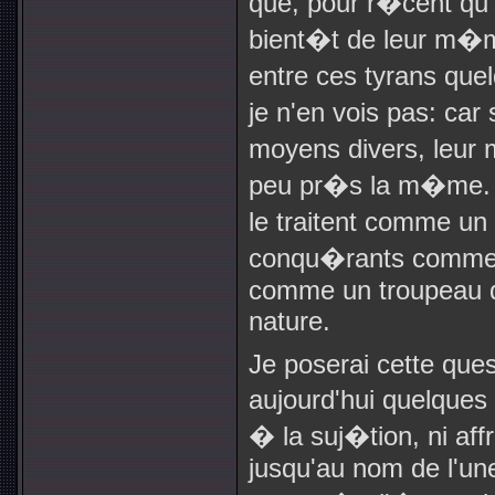
que, pour r�cent qu'en
bient�t de leur m�moi
entre ces tyrans que
je n'en vois pas: car 
moyens divers, leur
peu pr�s la m�me. C
le traitent comme un
conqu�rants comme l
comme un troupeau d'
nature.
Je poserai cette quest
aujourd'hui quelques
� la suj�tion, ni aff
jusqu'au nom de l'une 