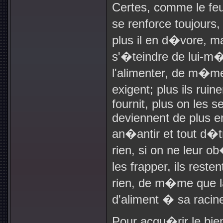
Certes, comme le feu 
se renforce toujours,
plus il en d�vore, ma
s'�teindre de lui-m
l'alimenter, de m�me, 
exigent; plus ils ruin
fournit, plus on les ser
deviennent de plus en
an�antir et tout d�tr
rien, si on ne leur o
les frapper, ils reste
rien, de m�me que la
d'aliment � sa racin
Pour acqu�rir le bien