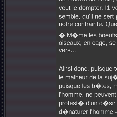
veut le dompter. I1 
semble, qu'il ne ser
notre contrainte. Que
� M�me les boeufs, s
oiseaux, en cage, se p
vers...
Ainsi donc, puisque 
le malheur de la suj�
puisque les b�tes, 
l'homme, ne peuvent 
protest� d'un d�sir 
d�naturer l'homme - 