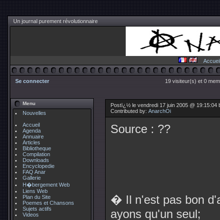
Un journal purement révolutionnaire
Accuei
Se connecter
19 visiteur(s) et 0 mem
Menu
Postï¿½ le vendredi 17 juin 2005 @ 19:15:04
Contributed by:
AnarchOi
Nouvelles
Accueil
Source : ??
Agenda
Annuaire
Articles
Bibliotheque
Compilation
Downloads
Encyclopedie
FAQ Anar
Gallerie
H�bergement Web
Liens Web
� Il n'est pas bon d'
Plan du Site
Poemes et Chansons
Sujets actifs
ayons qu'un seul;
Videos