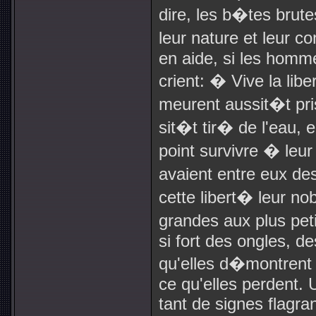
dire, les b�tes brute
leur nature et leur c
en aide, si les homme
crient: � Vive la lib
meurent aussit�t pris
sit�t tir� de l'eau, e
point survivre � leur
avaient entre eux de
cette libert� leur no
grandes aux plus peti
si fort des ongles, d
qu'elles d�montrent 
ce qu'elles perdent. 
tant de signes flagra