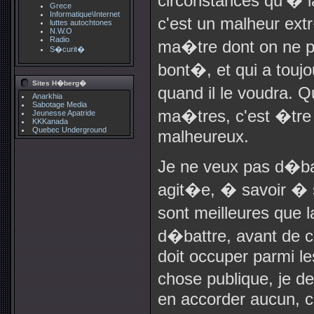
circonstances qu'� l
Grece
Informatique\Internet
c'est un malheur ex
luttes autochtones
N.W.O
Radio
ma�tre dont on ne p
S�curit�
bont�, et qui a touj
Sites H�berg�
quand il le voudra. 
Anarkhia
Sabotage Media
ma�tres, c'est �tre
Jeunesse Apatride
KKKanada
Quebec Underground
malheureux.
Je ne veux pas d�batt
agit�e, � savoir � s
sont meilleures que l
d�battre, avant de c
doit occuper parmi l
chose publique, je d
en accorder aucun, car 