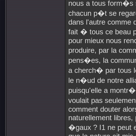
nous a tous form�s
chacun p�t se regar
dans l'autre comme d
fait � tous ce beau p
pour mieux nous renco
produire, par la com
pens�es, la communi
a cherch� par tous l
le n�ud de notre all
puisqu'elle a montr�
voulait pas seulement
comment douter alor
naturellement libres
�gaux ? I1 ne peut e