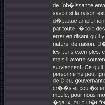
de l'ob�issance en
savoir si la raison e
d�battue amplement
par toute l'�cole des
errer en disant qu'i
naturel de raison. D
les bons exemples, c
mais il avorte souven
surviennent. Ce qu'il
personne ne peut igno
de Dieu, gouvernant
cr��s et coul�s en
moule, pour nous mo
�gaux, ou plut�t fr�r