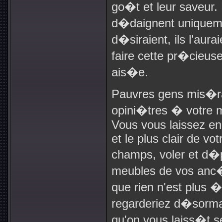
go�t et leur saveur.
d�daignent uniquement
d�siraient, ils l'aura
faire cette pr�cieuse
ais�e.
Pauvres gens mis�ra
opini�tres � votre m
Vous vous laissez en
et le plus clair de vo
champs, voler et d�p
meubles de vos anc�t
que rien n'est plus 
regarderiez d�sorm
qu'on vous laiss�t s