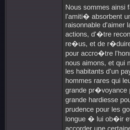
Nous sommes ainsi f
l'amiti� absorbent un
raisonnable d'aimer la
actions, d'�tre recon
re�us, et de r�duire
pour accro�tre l'hon
nous aimons, et qui
les habitants d'un p
hommes rares qui le
grande pr�voyance p
grande hardiesse pou
prudence pour les gou
longue � lui ob�ir et
accorder une certaine