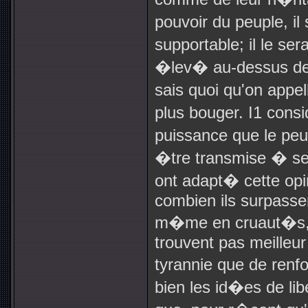
pouvoir du peuple, il
supportable; il le sera
�lev� au-dessus de t
sais quoi qu'on appel
plus bouger. I1 cons
puissance que le pe
�tre transmise � se
ont adapt� cette opin
combien ils surpassen
m�me en cruaut�s, to
trouvent pas meilleu
tyrannie que de renfo
bien les id�es de lib