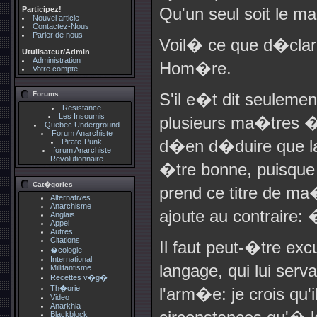
Qu'un seul soit le ma
Participez!
Nouvel article
Contactez-Nous
Parler de nous
Voil� ce que d�clara
Utulisateur/Admin
Administration
Hom�re.
Votre compte
Forums
S'il e�t dit seulemen
Resistance
Les Insoumis
plusieurs ma�tres �, 
Quebec Underground
Forum Anarchiste
d�en d�duire que la
Pirate-Punk
forum Anarchiste
Revolutionnaire
�tre bonne, puisque 
Cat�gories
prend ce titre de ma�
Alternatives
Anarchisme
ajoute au contraire:
Anglais
Appel
Autres
Citations
Il faut peut-�tre exc
�cologie
International
langage, qui lui serv
Millitantisme
Recettes v�g�
Th�orie
l'arm�e: je crois qu'
Video
Anarkhia
Blackblock