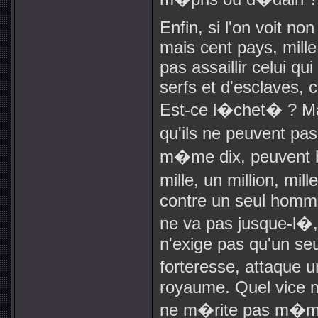
Enfin, si l'on voit n
mais cent pays, mille
pas assaillir celui qu
serfs et d'esclaves,
Est-ce l�chet� ? Mai
qu'ils ne peuvent p
m�me dix, peuvent b
mille, un million, mil
contre un seul homme
ne va pas jusque-l�
n'exige pas qu'un s
forteresse, attaque
royaume. Quel vice m
ne m�rite pas m�me l