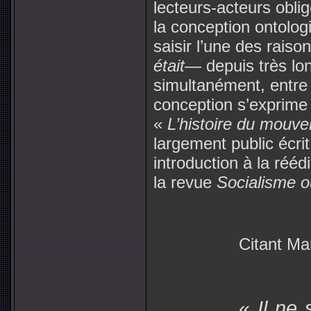
lecteurs-acteurs obli
la conception ontolog
saisir l’une des raiso
était
— depuis très l
simultanément, entre 
conception s’exprime
«
L’histoire du mouve
largement public écri
introduction à la rééd
la revue
Socialisme o
Citant Marx
«
Il ne 