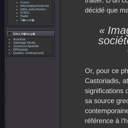
traiter. D’un
Grece
Informatique\Internet
décidé que ma 
luttes autochtones
N.W.O
Radio
S�curit�
Imag
«
Sites H�berg�
socié
Anarkhia
Sabotage Media
Jeunesse Apatride
KKKanada
Quebec Underground
Or, pour ce ph
Castoriadis, at
significations 
sa source grec
contemporaines
référence à l’