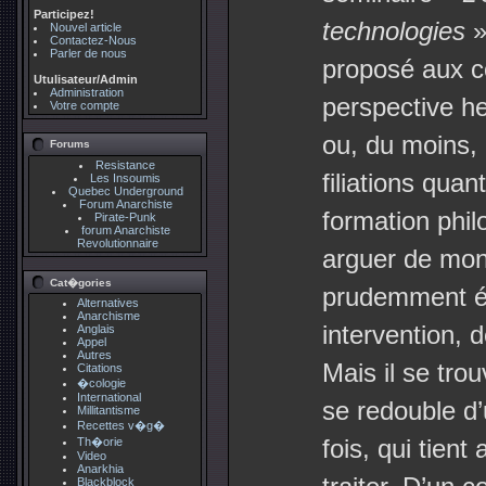
Participez!
technologies
»
Nouvel article
Contactez-Nous
Parler de nous
proposé aux co
Utulisateur/Admin
Administration
perspective h
Votre compte
ou, du moins, 
Forums
Resistance
filiations qua
Les Insoumis
Quebec Underground
Forum Anarchiste
formation phil
Pirate-Punk
forum Anarchiste
Revolutionnaire
arguer de mon
Cat�gories
prudemment év
Alternatives
Anarchisme
intervention, 
Anglais
Appel
Autres
Mais il se tro
Citations
�cologie
International
se redouble d’u
Millitantisme
Recettes v�g�
fois, qui tient
Th�orie
Video
Anarkhia
Blackblock