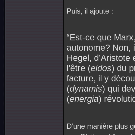
Puis, il ajoute :
“Est-ce que Marx,
autonome? Non, i
Hegel, d’Aristote e
l’être (
eidos
) du p
facture, il y déc
(
dynamis
) qui de
(
energia
) révoluti
D’une manière plus gé