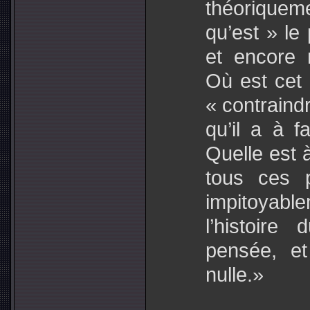
théoriquem
qu’est » le
et encore 
Où est cet «
« contraind
qu’il a à f
Quelle est à
tous ces p
impitoyable
l’histoir
pensée, e
nulle.»