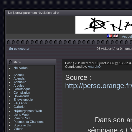
Un journal purement révolutionnaire
Accuei
Se connecter
26 visiteur(s) et 0 membr
Menu
Postï¿½ le mercredi 19 juillet 2006 @ 13:21:3
Contributed by:
AnarchOi
Nouvelles
Accueil
Source :
Agenda
Annuaire
http://perso.orange.fr
Articles
Bibliotheque
Compilation
Downloads
Encyclopedie
FAQ Anar
Gallerie
H�bergement Web
Liens Web
Dans son ar
Plan du Site
Poemes et Chansons
Sujets actifs
séminaire «
L’
Videos