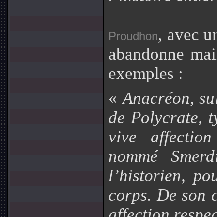
, avec u
Proudhon
abandonne main
exemples :
«
Anacréon, sui
de Polycrate, 
vive affecti
nommé Smerdia
l’historien, p
corps. De son c
affection respe