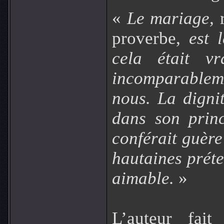
«
Le mariage,
proverbe,
est 
cela était vr
incomparableme
nous. La digni
dans son prin
conférait guèr
hautaines préte
aimable.
»
L’auteur fait