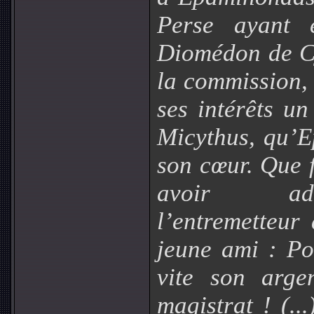
Perse ayant e
Diomédon de Cy
la commission,
ses intérêts u
Micythus, qu’E
son cœur. Que f
avoir adm
l’entremetteur
jeune ami : Po
vite son arge
magistrat ! (.