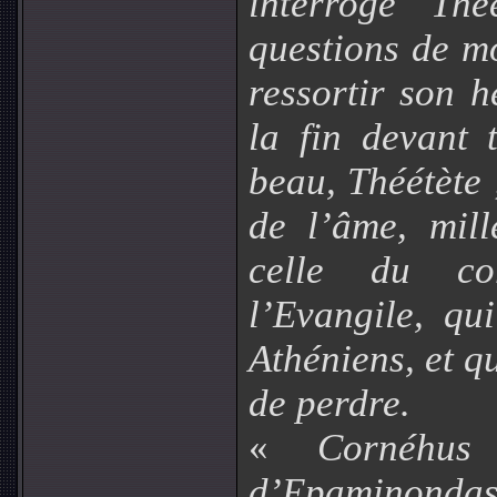
interroge Thé
questions de mo
ressortir son h
la fin devant 
beau, Théétète 
de l’âme, mill
celle du co
l’Evangile, qu
Athéniens, et q
de perdre.
«
Cornéhu
d’Epaminondas