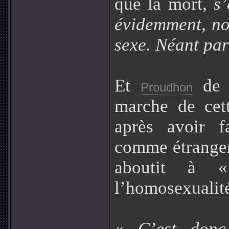
que la mort,
s’
évidemment, no
sexe. Néant par
Et
de s
Proudhon
marche de cett
après avoir f
comme étranger
aboutit à «
l’homosexualit
«
C’est donc