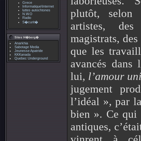
laborieuses. 
Grece
Informatique\Internet
plutôt, selon
luttes autochtones
N.W.O
Radio
artistes, de
S�curit�
magistrats, des
Sites H�berg�
Anarkhia
Sabotage Media
que les travail
Jeunesse Apatride
KKKanada
Quebec Underground
avancés dans l
lui,
l’amour un
jugement prod
l’idéal », par 
bien ». Ce qui
antiques, c’éta
vinrent à cél