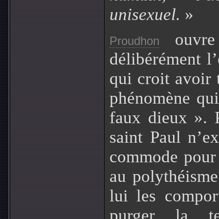
unisexuel.
»
ouvre 
Proudhon
délibérément l’
qui croit avoir 
phénomène qui
faux dieux ». 
saint Paul n’ex
commode pour l
au polythéisme
lui les compor
purger la t