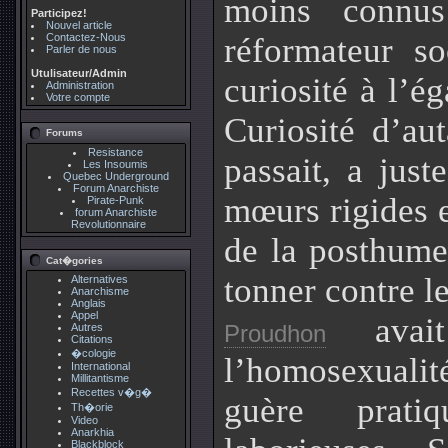
moins connu
Participez!
Nouvel article
Contactez-Nous
réformateur so
Parler de nous
Utulisateur/Admin
curiosité à l’é
Administration
Votre compte
Curiosité d’au
Forums
Resistance
passait, a jus
Les Insoumis
Quebec Underground
Forum Anarchiste
mœurs rigides et
Pirate-Punk
forum Anarchiste
Revolutionnaire
de la posthum
Cat�gories
tonner contre le
Alternatives
Anarchisme
Anglais
Appel
avait
Proudhon
Autres
Citations
�cologie
l’homosexuali
International
Millitantisme
Recettes v�g�
guère prati
Th�orie
Video
Anarkhia
Blackblock