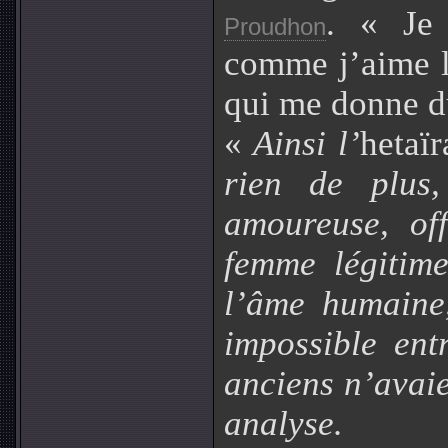
. « Je 
Proudhon
comme j’aime le
qui me donne du
«
Ainsi l’
hetaï
rien de plus,
amoureuse, of
femme légitime
l’âme humaine,
impossible ent
anciens n’avaie
analyse. 