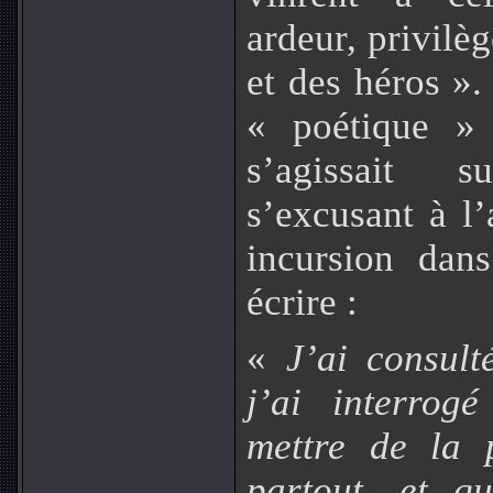
ardeur, privilèg
et des héros ». 
« poétique » 
s’agissait s
s’excusant à l
incursion dans
écrire :
«
J’ai consult
j’ai interrog
mettre de la 
partout, et q