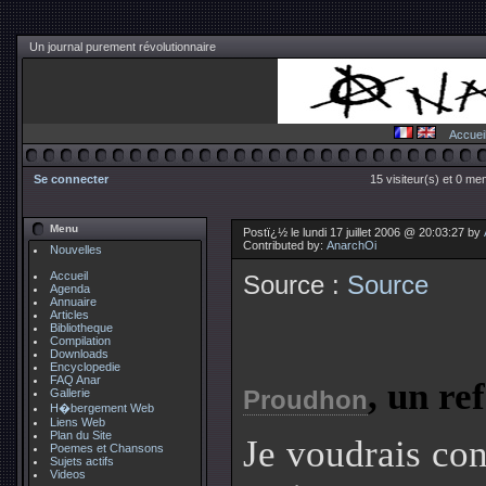
Un journal purement révolutionnaire
Accuei
Se connecter
15 visiteur(s) et 0 me
Menu
Postï¿½ le lundi 17 juillet 2006 @ 20:03:27 by
Contributed by:
AnarchOi
Nouvelles
Accueil
Source :
Source
Agenda
Annuaire
Articles
Bibliotheque
Compilation
Downloads
Encyclopedie
FAQ Anar
, un re
Proudhon
Gallerie
H�bergement Web
Liens Web
Plan du Site
Je voudrais con
Poemes et Chansons
Sujets actifs
Videos