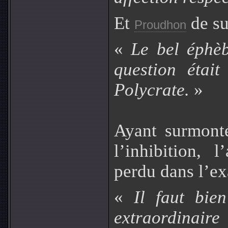
Et
de su
Proudhon
«
Le bel éphèb
question étai
Polycrate.
»
Ayant surmonté
l’inhibition, 
perdu dans l’ex
«
Il faut bie
extraordinair