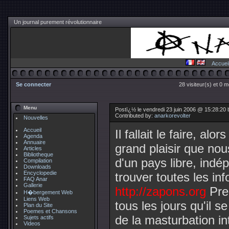
Un journal purement révolutionnaire
Accuei
Se connecter
28 visiteur(s) et 0 
Menu
Postï¿½ le vendredi 23 juin 2006 @ 15:28:20
Contributed by:
anarkorevolter
Nouvelles
Accueil
Il fallait le faire, alor
Agenda
Annuaire
grand plaisir que nou
Articles
Bibliotheque
d'un pays libre, indé
Compilation
Downloads
Encyclopedie
trouver toutes les inf
FAQ Anar
Gallerie
http://zapons.org
Pren
H�bergement Web
Liens Web
tous les jours qu'il 
Plan du Site
Poemes et Chansons
de la masturbation int
Sujets actifs
Videos