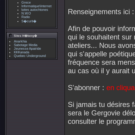
Grece
Informatique\Internet
Renseignements ici 
luttes autochtones
N.W.O
Radio
S�curit�
Afin de pouvoir infor
qui le souhaitent sur
Sites H�berg�
Anarkhia
ateliers... Nous avon
Sabotage Media
Jeunesse Apatride
qui s'appelle poétiqu
KKKanada
Quebec Underground
fréquence sera mensu
au cas où il y aurait 
S'abonner :
en cliqua
Si jamais tu désires f
sera le Gergovie délo
consulter le program