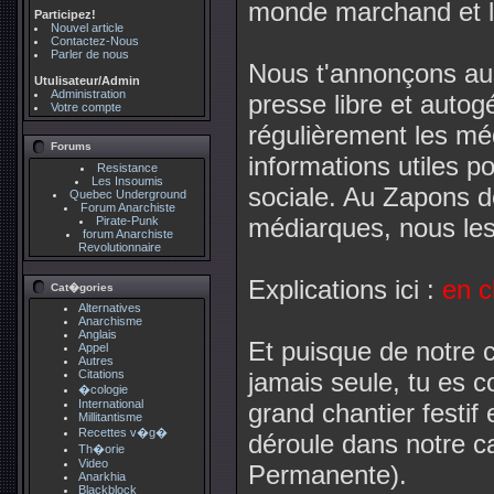
monde marchand et le
Participez!
Nouvel article
Contactez-Nous
Parler de nous
Nous t'annonçons aus
Utulisateur/Admin
Administration
presse libre et autog
Votre compte
régulièrement les mé
Forums
informations utiles po
Resistance
Les Insoumis
sociale. Au Zapons d
Quebec Underground
Forum Anarchiste
médiarques, nous le
Pirate-Punk
forum Anarchiste
Revolutionnaire
Explications ici :
en c
Cat�gories
Alternatives
Anarchisme
Anglais
Et puisque de notre 
Appel
Autres
Citations
jamais seule, tu es co
�cologie
International
grand chantier festif
Millitantisme
Recettes v�g�
déroule dans notre 
Th�orie
Video
Permanente).
Anarkhia
Blackblock