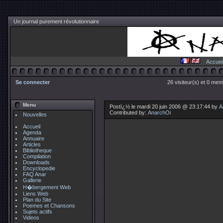
Un journal purement révolutionnaire
Accuei
Se connecter
26 visiteur(s) et 0 mem
Menu
Postï¿½ le mardi 20 juin 2006 @ 23:17:44 by
A
Contributed by:
AnarchOi
Nouvelles
Accueil
Agenda
Annuaire
Articles
Bibliotheque
Compilation
Downloads
Encyclopedie
FAQ Anar
Gallerie
H�bergement Web
Liens Web
Plan du Site
Poemes et Chansons
Sujets actifs
Videos