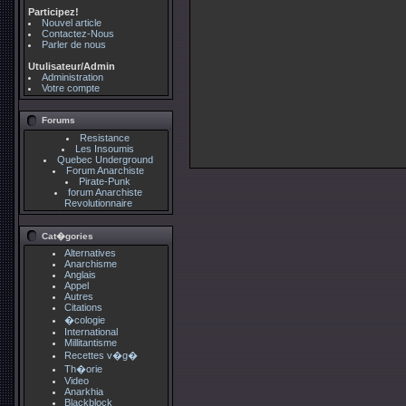
Participez!
Nouvel article
Contactez-Nous
Parler de nous
Utulisateur/Admin
Administration
Votre compte
Forums
Resistance
Les Insoumis
Quebec Underground
Forum Anarchiste
Pirate-Punk
forum Anarchiste
Revolutionnaire
Cat�gories
Alternatives
Anarchisme
Anglais
Appel
Autres
Citations
�cologie
International
Millitantisme
Recettes v�g�
Th�orie
Video
Anarkhia
Blackblock