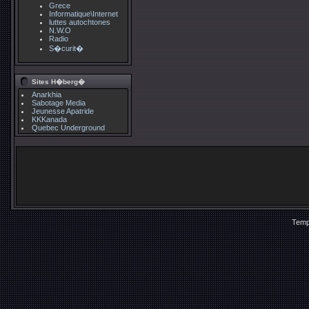
Grece
Informatique\Internet
luttes autochtones
N.W.O
Radio
S�curit�
Sites H�berg�
Anarkhia
Sabotage Media
Jeunesse Apatride
KKKanada
Quebec Underground
Temp