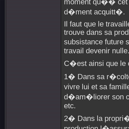
moment qu�� cet �g
d�ment acquitt�.
Il faut que le travai
trouve dans sa prod
subsistance future 
travail devenir nulle
C�est ainsi que le c
1� Dans sa r�colt
vivre lui et sa famil
d�am�liorer son ca
etc.
2� Dans la propri
production l�assu