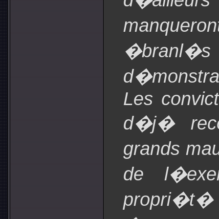
manquer
�branl�s p
d�monstra
Les convic
d�j� rec
grands mau
de l�exe
propri�t�