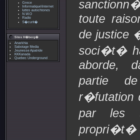
sanction
Grece
Informatique\Internet
luttes autochtones
toute raiso
N.W.O
Radio
S�curit�
de justice
Sites H�berg�
Anarkhia
soci�t� 
Sabotage Media
Jeunesse Apatride
KKKanada
Quebec Underground
aborde, d
partie d
r�futation
par les 
propri�t� fi