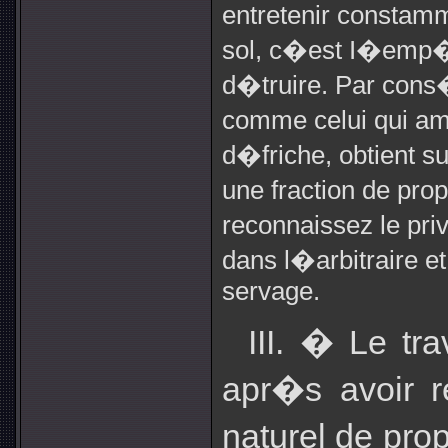
entretenir constamm
sol, c�est I�emp�
d�truire. Par cons
comme celui qui am
d�friche, obtient s
une fraction de pro
reconnaissez le pri
dans l�arbitraire et
servage.
III. � Le tr
apr�s avoir r
naturel de pro