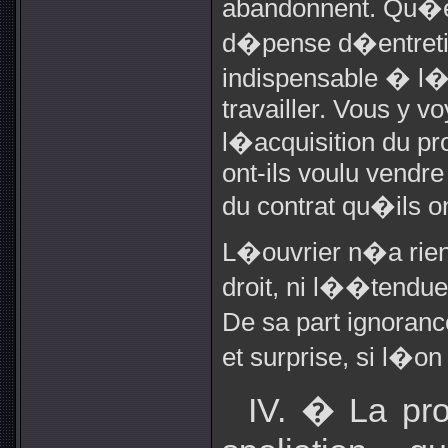
abandonnent. Qu�es
d�pense d�entretie
indispensable � l�
travailler. Vous y v
l�acquisition du pr
ont-ils voulu vendre
du contrat qu�ils o
L�ouvrier n�a rien 
droit, ni l��tendue
De sa part ignoranc
et surprise, si l�on 
IV. � La pro