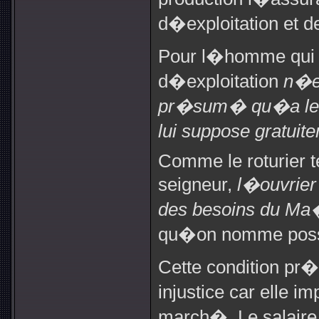
d�exploitation et de
Pour l�homme qui l
d�exploitation
n�ex
pr�sum� qu�a le p
lui suppose gratui
Comme le roturier t
seigneur,
l�ouvrier 
des besoins du Ma�
qu�on nomme poss�
Cette condition pr�c
injustice car elle i
march�. Le salaire j