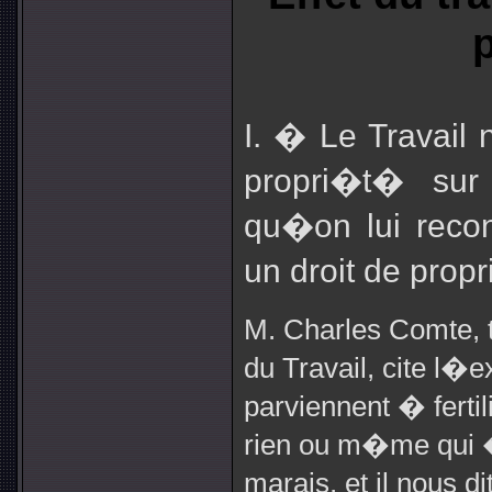
I. � Le Travail 
propri�t� sur
qu�on lui reco
un droit de propr
M. Charles Comte, t
du Travail, cite l
parviennent � fertil
rien ou m�me qui �
marais, et il nous 