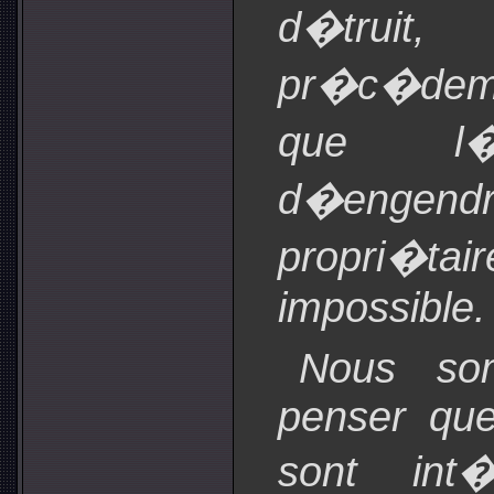
d�truit
pr�c�demm
que l�o
d�engend
propri�t
impossible.
Nous so
penser que
sont int