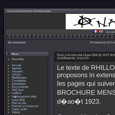
Un journal purement révolutionnaire
Accuei
Se connecter
34 visiteur(s) et 0 
Menu
Postï¿½ le mercredi 14 juin 2006 @ 15:57:46 
Contributed by:
AnarchOi
Nouvelles
Accueil
Le texte de RHILL
Agenda
Annuaire
proposons in extens
Articles
Bibliotheque
Compilation
les pages qui suiv
Downloads
Encyclopedie
FAQ Anar
BROCHURE MENSUE
Gallerie
H�bergement Web
d�ao�t 1923.
Liens Web
Plan du Site
Poemes et Chansons
Sujets actifs
Videos