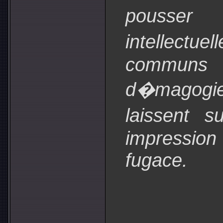
pousser 
intellectue
communs 
d�magogi
laissent 
impressio
fugace.