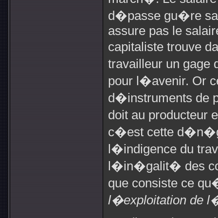
d�passe gu�re sa c
assure pas le salair
capitaliste trouve d
travailleur un gag
pour l�avenir. Or 
d�instruments de pr
doit au producteur e
c�est cette d�n�ga
l�indigence du travai
l�in�galit� des co
que consiste ce q
l�exploitation de