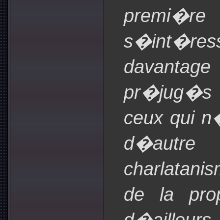
premi�
s�int�r
davantage
pr�jug�s 
ceux qui n
d�autre
charlatan
de la pro
d�aille