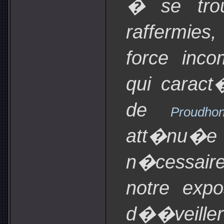
� se trou
raffermies
force inc
qui caract
de
Proudho
att�nu�
n�cessai
notre expo
d��veiller