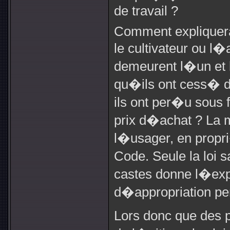
de travail ?
Comment expliquera
le cultivateur ou 
demeurent l�un et l
qu�ils ont cess� d
ils ont per�u sous
prix d�achat ? La
l�usager, en propr
Code. Seule la loi s
castes donne l�ex
d�appropriation pe
Lors donc que des p