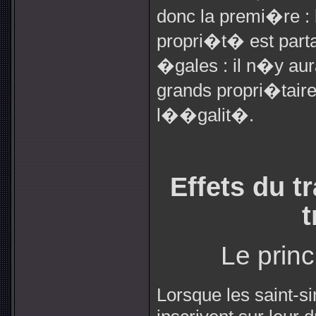
donc la premi�re : l
propri�t� est parta
�gales : il n�y aura
grands propri�taire
l��galit�.
Effets du t
t
Le princ
Lorsque les saint-s