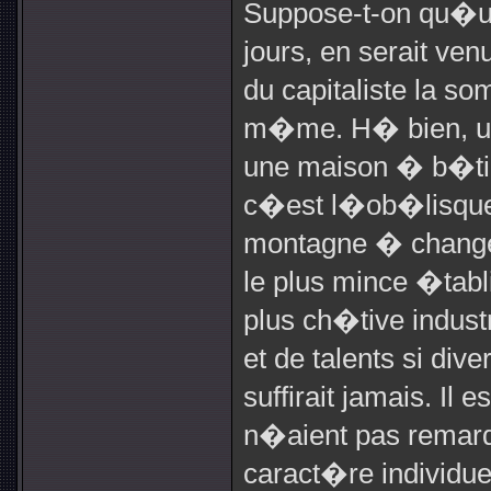
Suppose-t-on qu�u
jours, en serait v
du capitaliste la s
m�me. H� bien, un
une maison � b�tir
c�est l�ob�lisque
montagne � changer 
le plus mince �tabl
plus ch�tive indust
et de talents si d
suffirait jamais. Il
n�aient pas remarq
caract�re individu