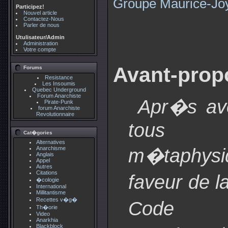
Groupe Maurice-Jo
Participez!
Nouvel article
Contactez-Nous
Parler de nous
Utulisateur/Admin
Administration
Votre compte
Avant-prop
Forums
Resistance
Les Insoumis
Quebec Underground
Forum Anarchiste
Apr�s avo
Pirate-Punk
forum Anarchiste
Revolutionnaire
tous l
Cat�gories
Alternatives
m�taphys
Anarchisme
Anglais
Appel
Autres
Citations
faveur de l
�cologie
International
Millitantisme
Recettes v�g�
Code n
Th�orie
Video
Anarkhia
Blackblock