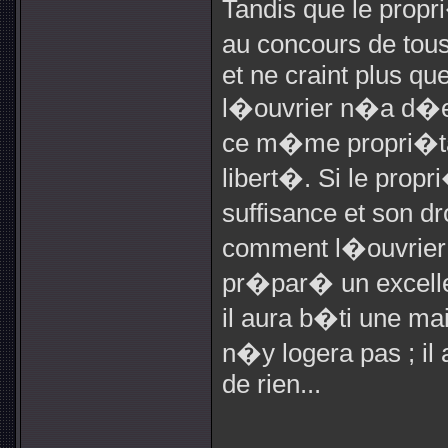
Tandis que le propr
au concours de tous 
et ne craint plus que
l�ouvrier n�a d�es
ce m�me propri�tai
libert�. Si le propr
suffisance et son d
comment l�ouvrier po
pr�par� un excelle
il aura b�ti une ma
n�y logera pas ; il a
de rien...