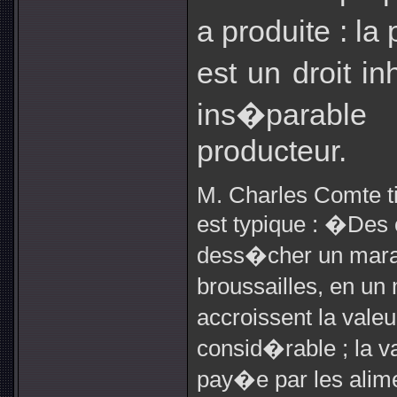
a produite : la
est un droit in
ins�parabl
producteur.
M. Charles Comte ti
est typique : �Des
dess�cher un marai
broussailles, en un 
accroissent la valeu
consid�rable ; la va
pay�e par les alime