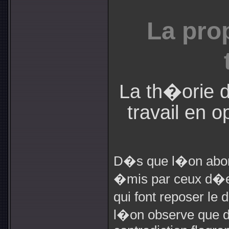
La pro
La th�orie d
travail en o
D�s que l�on abor
�mis par ceux d�en
qui font reposer le d
l�on observe que d