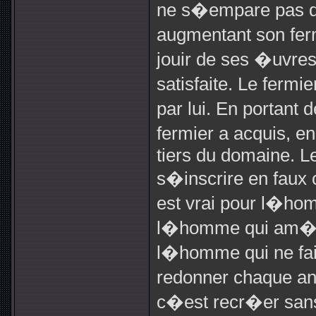
ne s�empare pas d
augmentant son ferm
jouir de ses �uvres
satisfaite. Le ferm
par lui. En portant d
fermier a acquis, e
tiers du domaine. Le
s�inscrire en faux c
est vrai pour l�ho
l�homme qui am�li
l�homme qui ne fait
redonner chaque an
c�est recr�er sans