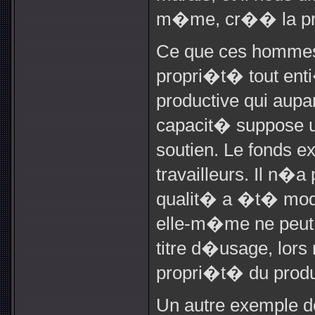
m�me, cr�� la pr
Ce que ces hommes
propri�t� tout ent
productive qui aupa
capacit� suppose un
soutien. Le fonds e
travailleurs. Il n
qualit� a �t� modi
elle-m�me ne peut 
titre d�usage, lor
propri�t� du produ
Un autre exemple d