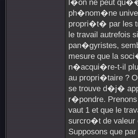
l�on ne peut qu��t
ph�nom�ne univers
propri�t� par les t
le travail autrefois
pan�gyristes, sem
mesure que la soci�
n�acqui�re-t-il plus 
au propri�taire ? O
se trouve d�j� ap
r�pondre. Prenons
vaut 1 et que le tr
surcro�t de valeur 
Supposons que par