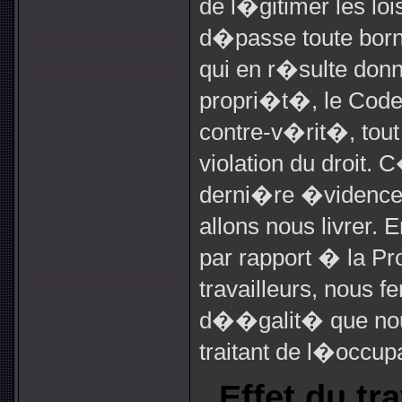
de l�gitimer les loi
d�passe toute borne
qui en r�sulte don
propri�t�, le Code 
contre-v�rit�, tou
violation du droit. 
derni�re �vidence 
allons nous livrer. 
par rapport � la Pr
travailleurs, nous 
d��galit� que nou
traitant de l�occupa
Effet du tr