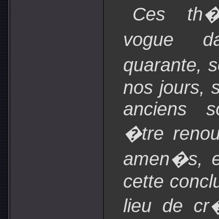
Ces th�
vogue d
quarante, 
nos jours, 
anciens s
�tre reno
amen�s, e
cette conclu
lieu de cr