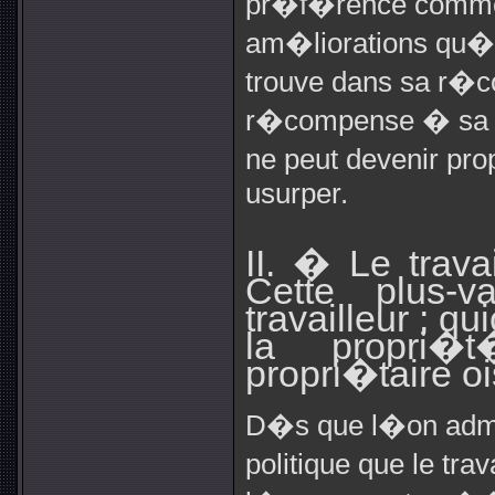
pr�f�rence comme 
am�liorations qu�il
trouve dans sa r�c
r�compense � sa pe
ne peut devenir pro
usurper.
II. � Le trava
Cette plus-v
travailleur ; q
la propri
propri�taire ois
D�s que l�on ad
politique que le tra