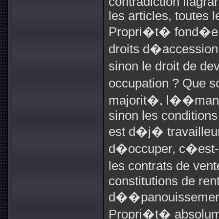
contradiction flagra
les articles, toutes 
Propri�t� fond�e s
droits d�accession,
sinon le droit de de
occupation ? Que so
majorit�, l��mancip
sinon les conditions
est d�j� travailleur
d�occuper, c�est-
les contrats de vent
constitutions de re
d��panouissement 
Propri�t� absolume