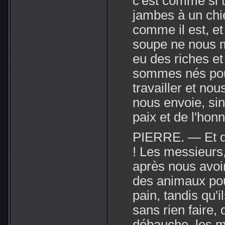
c'est comme si t
jambes à un chi
comme il est, et
soupe ne nous ma
eu des riches et
sommes nés pour
travailler et no
nous envoie, sin
paix et de l'honn
PIERRE. — Et q
! Les messieurs,
après nous avoir
des animaux po
pain, tandis qu'
sans rien faire,
débauche, les m