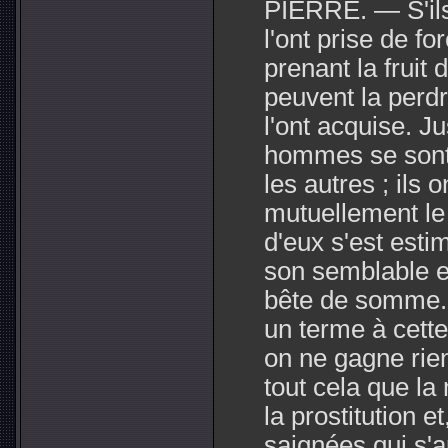
PIERRE. — S'ils o
l'ont prise de f
prenant la fruit 
peuvent la perd
l'ont acquise. J
hommes se sont f
les autres ; ils 
mutuellement le
d'eux s'est esti
son semblable e
bête de somme. 
un terme à cette 
on ne gagne rien
tout cela que la
la prostitution e
saignées qui s'a