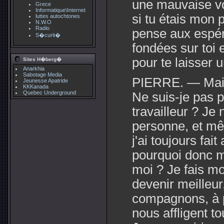
une mauvaise v
Grece
Informatique\Internet
si tu étais mon p
luttes autochtones
N.W.O
Radio
pense aux espér
S�curit�
fondées sur toi e
pour te laisser 
Sites H�berg�
Anarkhia
Sabotage Media
PIERRE. — Mais
Jeunesse Apatride
KKKanada
Quebec Underground
Ne suis-je pas 
travailleur ? Je 
personne, et mêm
j'ai toujours fait
pourquoi donc mo
moi ? Je fais mo
devenir meilleur
compagnons, à 
nous affligent t