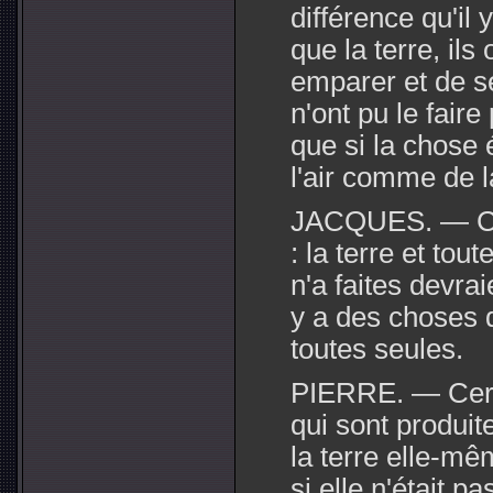
différence qu'il y
que la terre, ils
emparer et de se
n'ont pu le faire
que si la chose é
l'air comme de l
JACQUES. — C'es
: la terre et to
n'a faites devrai
y a des choses q
toutes seules.
PIERRE. — Certa
qui sont produit
la terre elle-mê
si elle n'était p