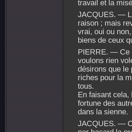
travail et la mis
JACQUES. — Là-
raison ; mais re
vrai, oui ou non
biens de ceux q
PIERRE. — Ce n'
voulons rien vol
désirons que le 
riches pour la 
tous.
En faisant cela,
fortune des aut
dans la sienne.
JACQUES. — Co