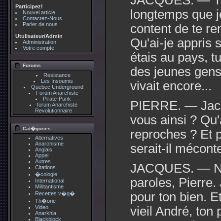
JACQUES. — Tien
Participez!
longtemps que je
Nouvel article
Contactez-Nous
Parler de nous
content de te ren
Utulisateur/Admin
Qu'ai-je appris 
Administration
Votre compte
étais au pays, tu
Forums
des jeunes gens 
Resistance
Les Insoumis
vivait encore...
Quebec Underground
Forum Anarchiste
Pirate-Punk
PIERRE. — Jacq
forum Anarchiste
Revolutionnaire
vous ainsi ? Qu'a
Cat�gories
reproches ? Et 
Alternatives
Anarchisme
serait-il mécont
Anglais
Appel
Autres
JACQUES. — Ne 
Citations
�cologie
paroles, Pierre. 
International
Millitantisme
pour ton bien. Et
Recettes v�g�
Th�orie
Video
vieil André, ton
Anarkhia
Blackblock