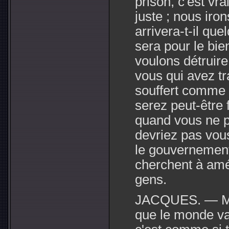
prison, c'est vr
juste ; nous iro
arrivera-t-il qu
sera pour le bie
voulons détruire 
vous qui avez tra
souffert comme 
serez peut-être f
quand vous ne po
devriez pas vou
le gouvernement
cherchent à amél
gens.
JACQUES. — Mon
que le monde va