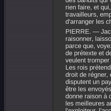
des bandits qui
rien faire, et qu
travailleurs, e
d'arranger les c
PIERRE. — Jacq
raisonner, laiss
parce que, voye
de prétexte et de
veulent tromper
Les rois prétend
droit de régner,
disputent un pay
être les envoyé
donne raison à c
les meilleures a
l'exploiteur, l'a