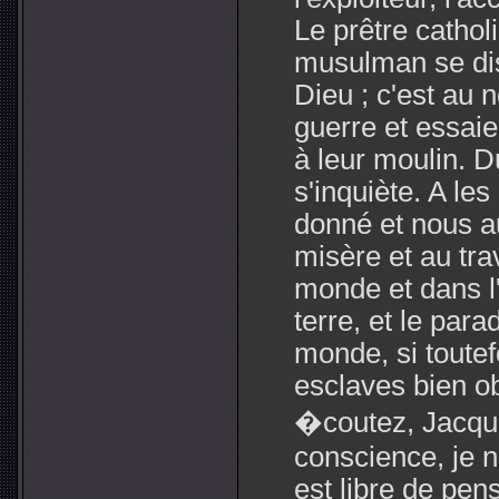
Le prêtre catholiq
musulman se dis
Dieu ; c'est au 
guerre et essaie
à leur moulin. 
s'inquiète. A les
donné et nous a
misère et au tra
monde et dans l'
terre, et le par
monde, si toute
esclaves bien o
�coutez, Jacque
conscience, je 
est libre de pen