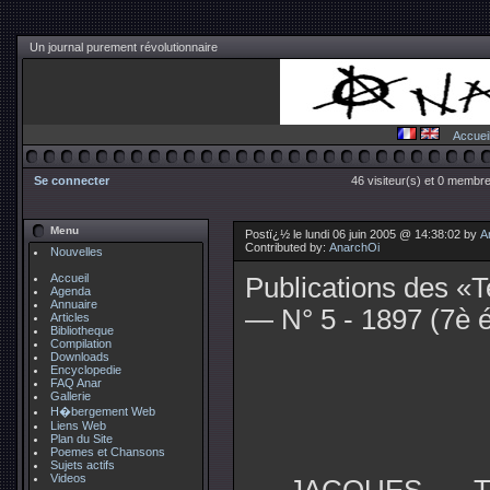
Un journal purement révolutionnaire
Accuei
Se connecter
46 visiteur(s) et 0 membre
Menu
Postï¿½ le lundi 06 juin 2005 @ 14:38:02 by
A
Contributed by:
AnarchOi
Nouvelles
Accueil
Publications des 
Agenda
Annuaire
— N° 5 - 1897 (7è é
Articles
Bibliotheque
Compilation
Downloads
Encyclopedie
FAQ Anar
Gallerie
H�bergement Web
Liens Web
Plan du Site
Poemes et Chansons
Sujets actifs
Videos