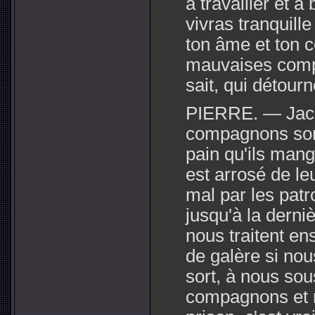
à travailler et à
vivras tranquill
ton âme et ton c
mauvaises compa
sait, qui détour
PIERRE. — Jacq
compagnons sont
pain qu'ils mang
est arrosé de le
mal par les patr
jusqu'à la derni
nous traitent ens
de galère si no
sort, à nous sou
compagnons et 