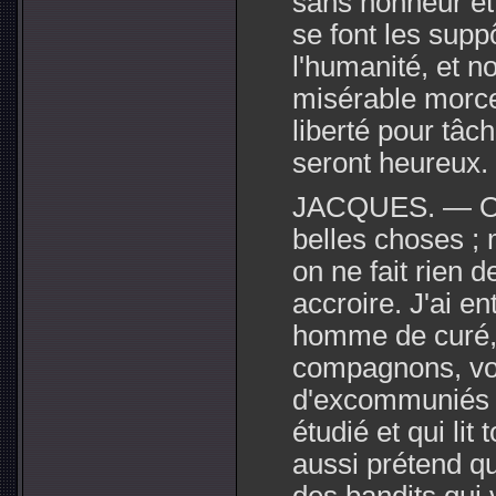
sans honneur et
se font les sup
l'humanité, et n
misérable morce
liberté pour tâch
seront heureux.
JACQUES. — Oui
belles choses ; 
on ne fait rien 
accroire. J'ai en
homme de curé, et
compagnons, vo
d'excommuniés ; 
étudié et qui lit 
aussi prétend q