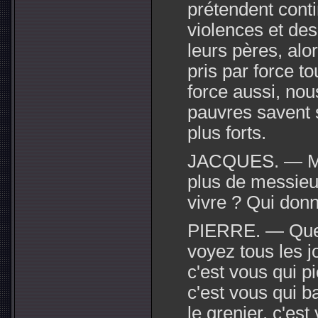
prétendent contin
violences et de
leurs pères, alor
pris par force to
force aussi, nou
pauvres savent s
plus forts.
JACQUES. — Mais
plus de messieu
vivre ? Qui donn
PIERRE. — Quel
voyez tous les 
c'est vous qui p
c'est vous qui ba
le grenier, c'est 