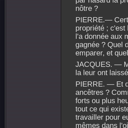
par hasard la pr
nôtre ?
PIERRE.— Certai
propriété ; c'est
l'a donnée aux 
gagnée ? Quel dr
emparer, et quel
JACQUES. — Mai
la leur ont laiss
PIERRE. — Et qu
ancêtres ? Com
forts ou plus h
tout ce qui exist
travailler pour 
mêmes dans l'oi