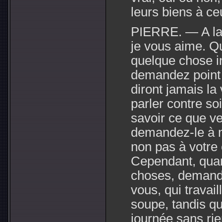
leurs biens à c
PIERRE. — A la
je vous aime. Q
quelque chose in
demandez point 
diront jamais la
parler contre so
savoir ce que ve
demandez-le à 
non pas à votre 
Cependant, quan
choses, demande
vous, qui travai
soupe, tandis que
journée sans ri