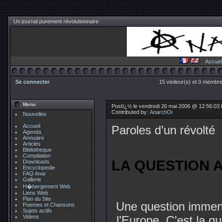
Un journal purement révolutionnaire
Accuei
Se connecter
15 visiteur(s) et 0 membre
Menu
Postï¿½ le vendredi 26 mai 2006 @ 12:56:03
Contributed by:
AnarchOi
Nouvelles
Accueil
Paroles d’un révolté
Agenda
Annuaire
Articles
Bibliotheque
Compilation
LA QUESTION 
Downloads
Encyclopedie
FAQ Anar
Gallerie
H�bergement Web
Liens Web
Plan du Site
Une question immen
Poemes et Chansons
Sujets actifs
Videos
l’Europe. C’est la qu