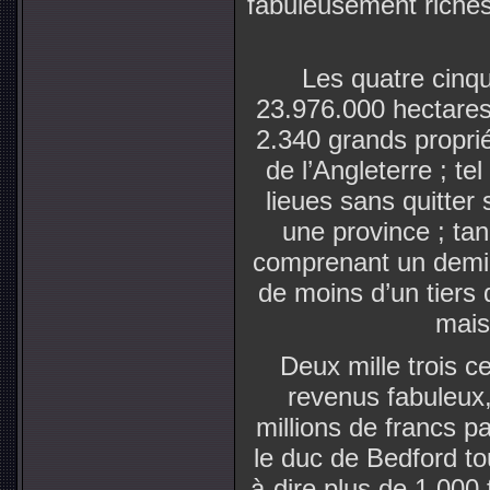
fabuleusement riches, 
Les quatre cinqu
23.976.000 hectares,
2.340 grands proprié
de l’Angleterre ; te
lieues sans quitter
une province ; tan
comprenant un demi-m
de moins d’un tiers 
maiso
Deux mille trois c
revenus fabuleux,
millions de francs p
le duc de Bedford to
à-dire plus de 1.000 