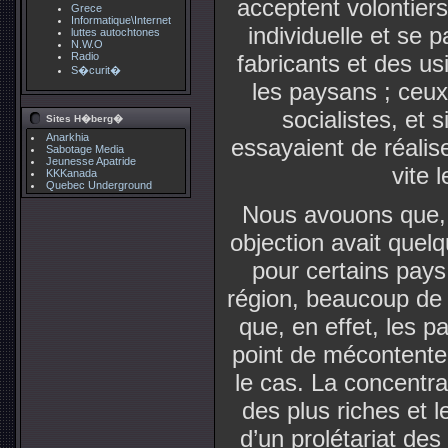
acceptent volontiers 
Grece
Informatique\Internet
individuelle et se 
luttes autochtones
N.W.O
Radio
fabricants et des us
S�curit�
les paysans ; ceux
socialistes, et s
Sites H�berg�
Anarkhia
essayaient de réalis
Sabotage Media
Jeunesse Apatride
vite 
KKKanada
Quebec Underground
Nous avouons que, i
objection avait quel
pour certains pays
région, beaucoup de r
que, en effet, les 
point de mécontentem
le cas. La concentr
des plus riches et 
d’un prolétariat de