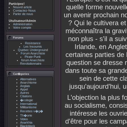
Participez!
quelle forme nouvell
Nouvel article
Contactez-Nous
un avenir prochain no
Parler de nous
Utulisateur/Admin
? Qui le cultivera e
Administration
Votre compte
méconnaîtra la grav
non plus - s’il a su
Forums
Resistance
Irlande, en Angle
Les Insoumis
Quebec Underground
certaines parties de
Forum Anarchiste
Pirate-Punk
forum Anarchiste
question se dresse
Revolutionnaire
dans toute sa grande
Cat�gories
sein de cette cl
Alternatives
Anarchisme
jusqu’aujourd’hui, 
Anglais
Appel
Autres
L’objection la plus f
Citations
�cologie
au socialisme, consist
International
Millitantisme
Recettes v�g�
intéresse les ouvrie
Th�orie
Video
d’être pour les campa
Anarkhia
Blackblock