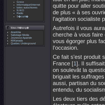
Grece
quitte pour aller sou
Informatique\Internet
luttes autochtones
N.W.O
de plus « à ses ouvri
Radio
S�curit�
l’agitation socialiste
Autrefois il vous aura
Sites H�berg�
Anarkhia
cherche à vous faire 
Sabotage Media
Jeunesse Apatride
vous égorger plus fac
KKKanada
Quebec Underground
l’occasion.
Ce fait s’est produit 
France [
1
]. Il suffis
on soulevât la questi
briguait les suffrages
aussi, partisan du so
entendu, du sociali
Les deux tiers des d