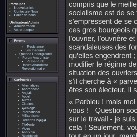
compris que le meill
Participez!
Nouvel article
socialisme est de se 
Contactez-Nous
Parler de nous
s’empressent de se dé
Utulisateur/Admin
Administration
ces gros bourgeois q
Votre compte
l’ouvrier, l’ouvrière e
Forums
scandaleuses des for
Resistance
Les Insoumis
qu’elles engendrent ;
Quebec Underground
Forum Anarchiste
Pirate-Punk
modifier le régime de 
forum Anarchiste
Revolutionnaire
situation des ouvriers 
s’il cherche à « parve
Cat�gories
Alternatives
êtes son électeur, il
Anarchisme
Anglais
Appel
« Parbleu ! mais moi
Autres
Citations
�cologie
vous ! - Question soc
International
Millitantisme
sur le travail - je su
Recettes v�g�
Th�orie
cela ! Seulement, v
Video
Anarkhia
tout en un jour, marc
Blackblock