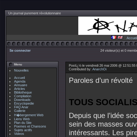
Un journal purement révolutionnaire
Accuei
Se connecter
24 visiteur(s) et 0 membr
Menu
Postï¿½ le vendredi 26 mai 2006 @ 12:51:55
Contributed by:
AnarchOi
Nouvelles
Accueil
Paroles d’un révolté
Agenda
Annuaire
Articles
Bibliotheque
Compilation
TOUS SOCIALIS
Downloads
Encyclopedie
FAQ Anar
Gallerie
Depuis que l’idée so
H�bergement Web
Liens Web
sein des masses ouvri
Plan du Site
Poemes et Chansons
Sujets actifs
intéressants. Les pi
Videos