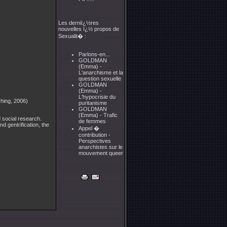
Les derniï¿½res
nouvelles ï¿½ propos de
Sexualit� :
Parlons-en...
GOLDMAN
(Emma) -
L'anarchisme et la
question sexuelle
GOLDMAN
(Emma) -
L'hypocrisie du
hing, 2006)
puritanisme
GOLDMAN
(Emma) - Trafic
 social research.
de femmes
 gentrification, the
Appel �
contribution -
Perspectives
anarchistes sur le
mouvement queer