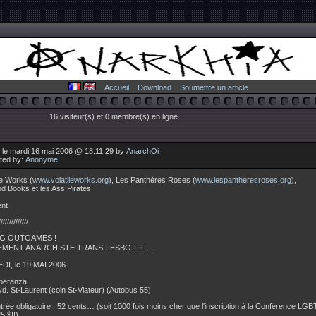
Accueil
Download
Soumettre un article
16 visiteur(s) et 0 membre(s) en ligne.
 le mardi 16 mai 2006 @ 18:11:29 by
AnarchOi
uted by:
Anonyme
ile Works (
www.volatileworks.org
), Les Panthères Roses (
www.lespantheresroses.org
),
d Books et les Ass Pirates
nt :
//////////////
G OUTGAMES !
MENT ANARCHISTE TRANS-LESBO-FIF…
I, le 19 MAI 2006
peranza
vd. St-Laurent (coin St-Viateur) (Autobus 55)
ntrée obligatoire : 52 cents… (soit 1000 fois moins cher que l'inscription à la Conférence L
5 $!!)