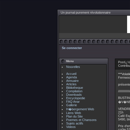
Un journal purement révolutionnaire
Se connecter
Menu
Postï¿½
Contrib
Nouvelles
Accueil
***Volat
Agenda
Fernwoo
Annuaire
Articles
présente
Bibliotheque
Compilation
/////////////
Downloads
BUSTIN
Encyclopedie
FAQ Anar
�V�NE
Gallerie
VENDRED
H�bergement Web
21h
Liens Web
Café Es
Plan du Site
5490, bl
Poemes et Chansons
Sujets actifs
Prix d'e
Videos
coûte 52