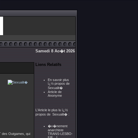
Samedi 8 Ao�t 2026
Liens Relatifs
En savoir plus
ï¿½ propos de
Sexualit�
Article de
Anonyme
L'Article le plus lu ï¿½
propos de Sexualit� :
�v�nement
anarchiste
GBT des Outgames, qui
TRANS-LESBO-
FIF....!