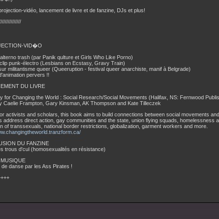
ojection-vidéo, lancement de livre et de fanzine, DJs et plus!
///////////////
JECTION-VID�O
alterno trash (par Panik qulture et Girls Who Like Porno)
clip punk-électro (Lesbians on Ecstasy, Gravy Train)
sur militantisme queer (Queeruption - festival queer anarchiste, manif à Belgrade)
d'animation pervers !!
CEMENT DU LIVRE
y for Changing the World : Social Research/Social Movements (Halifax, NS: Fernwood Publis
by Caelie Frampton, Gary Kinsman, AK Thompson and Kate Tilleczek
for activists and scholars, this book aims to build connections between social movements and
 address direct action, gay communities and the state, union flying squads, homelessness and
on of transsexuals, national border restrictions, globalization, garment workers and more.
ww.changingtheworld.tranzform.ca/
FUSION DU FANZINE
es trous d'cul (homosexualités en résistance)
t MUSIQUE
de danse par les Ass Pirates !
++++