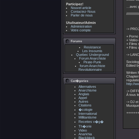
Participez!
…avec pr
Nouvel article
Contactez-Nous
/////////////
Parler de nous
Utulisateur/Admin
Administration
-> PRO
Votre compte
+ Porno 
+ Vidéo-
Forums
+ Films 
Resistance
+ Films 
Les Insoumis
Quebec Underground
-> LAN
Forum Anarchiste
Sociolog
Pirate-Punk
Edited 
forum Anarchiste
Revolutionnaire
Written 
Chapters
regulati
Cat�gories
http://w
Alternatives
Anarchisme
-> DIF
Anglais
À tous l
Appel
Autres
-> DJ e
Citations
Musique 
�cologie
++++++
International
Millitantisme
Recettes v�g�
Th�orie
Video
Anarkhia
Blackblock