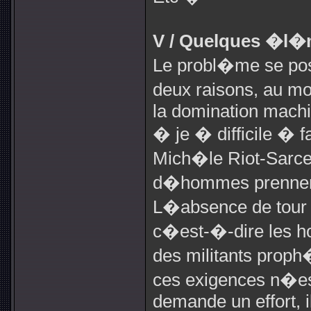
V / Quelques �l�m
Le probl�me se pose
deux raisons, au mo
la domination machi
� je � difficile � f
Mich�le Riot-Sarce
d�hommes prennent 
L�absence de tour de
c�est-�-dire les h
des militants proph
ces exigences n�es
demande un effort, i