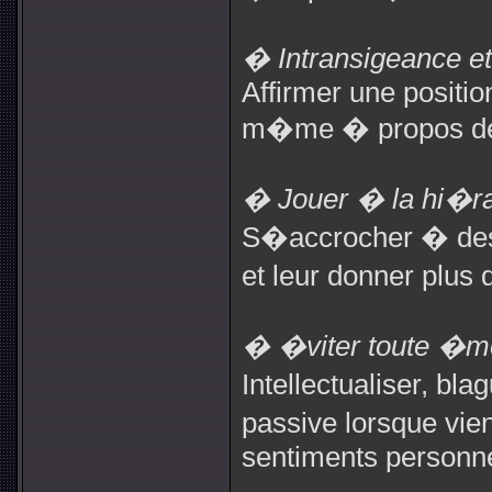
� Intransigeance e
Affirmer une position
m�me � propos de 
� Jouer � la hi�ra
S�accrocher � des 
et leur donner plus
� �viter toute �mo
Intellectualiser, bl
passive lorsque vi
sentiments personne