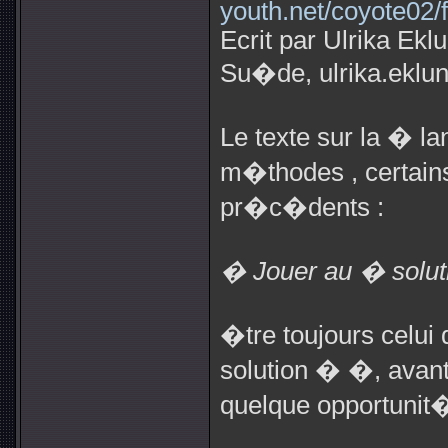
youth.net/coyote02/
Ecrit par Ulrika Ek
Su�de,
ulrika.ekl
Le texte sur la � 
m�thodes , certains
pr�c�dents :
� Jouer au � solut
�tre toujours celui
solution � �, avant
quelque opportunit