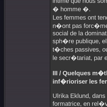
intime que nous s
� homme �.
Les femmes ont ten
n�ont pas forc�men
social de la dominat
sph�re publique, el
t�ches passives, o
le secr�tariat, par
III / Quelques m�
inf�rioriser les f
Ulrika Eklund, dans 
formatrice, en rel�