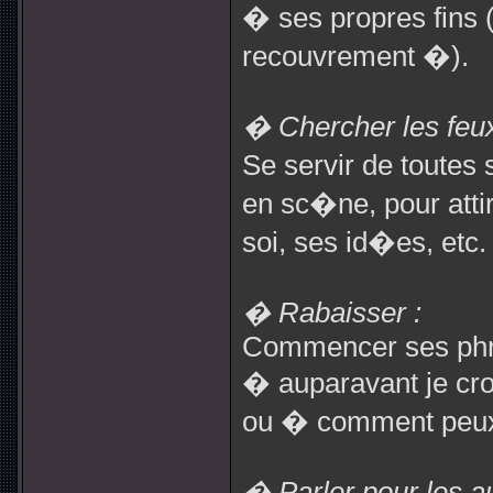
� ses propres fin
recouvrement �).
� Chercher les feux
Se servir de toutes
en sc�ne, pour att
soi, ses id�es, etc.
� Rabaisser :
Commencer ses phra
� auparavant je cro
ou � comment peux-
� Parler pour les au