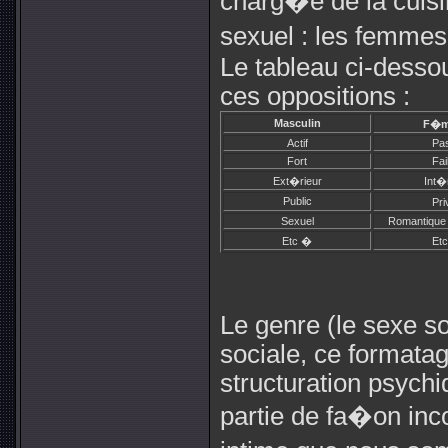
charg�e de la cuisi
sexuel : les femmes 
Le tableau ci-dess
ces oppositions :
Masculin
F�m
Actif
Pas
Fort
Fai
Ext�rieur
Int�
Public
Pr
Sexuel
Romantique 
Etc �
Et
Le genre (le sexe so
sociale, ce formata
structuration psychiq
partie de fa�on inc