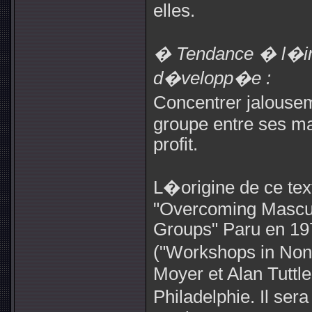
elles.
� Tendance � l�ins
d�velopp�e :
Concentrer jalousem
groupe entre ses ma
profit.
L�origine de ce tex
"Overcoming Mascul
Groups" Paru en 1
("Workshops in Nonvi
Moyer et Alan Tuttle
Philadelphie. Il ser