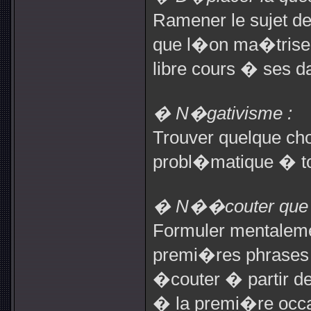
Ramener le sujet d
que l�on ma�trise,
libre cours � ses d
� N�gativisme :
Trouver quelque ch
probl�matique � tou
� N��couter que s
Formuler mentalem
premi�res phrases d
�couter � partir de
� la premi�re occa