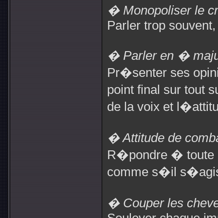
� Monopoliser le cr
Parler trop souvent, 
� Parler en � maju
Pr�senter ses opini
point final sur tout 
de la voix et l�atti
� Attitude de comba
R�pondre � toute o
comme s�il s�agiss
� Couper les cheve