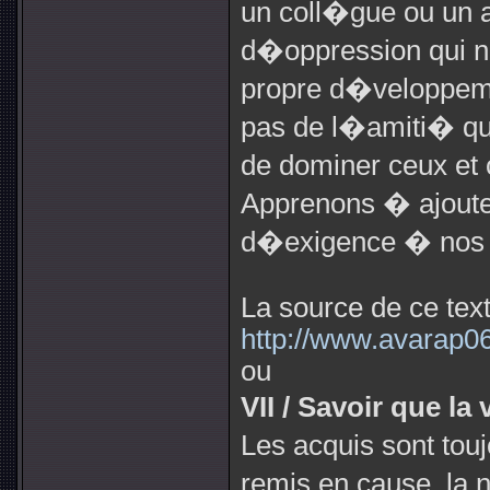
un coll�gue ou un 
d�oppression qui nui
propre d�veloppeme
pas de l�amiti� qu
de dominer ceux et 
Apprenons � ajouter
d�exigence � nos 
La source de ce text
http://www.avarap06
ou
VII / Savoir que la
Les acquis sont touj
remis en cause, la