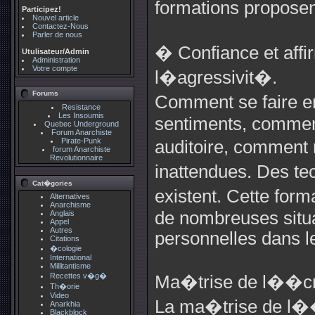
formations propose
Participez!
Nouvel article
Contactez-Nous
Parler de nous
� Confiance et aff
Utulisateur/Admin
Administration
Votre compte
l�agressivit�.
Forums
Comment se faire e
Resistance
Les Insoumis
sentiments, comment
Quebec Underground
Forum Anarchiste
Pirate-Punk
auditoire, comment
forum Anarchiste
Revolutionnaire
inattendues. Des t
Cat�gories
existent. Cette for
Alternatives
Anarchisme
de nombreuses situa
Anglais
Appel
Autres
personnelles dans le
Citations
�cologie
International
Millitantisme
Recettes v�g�
Ma�trise de l��cr
Th�orie
Video
La ma�trise de l��c
Anarkhia
Blackblock