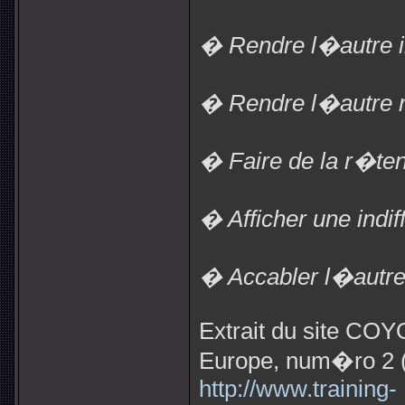
� Rendre l�autre in
� Rendre l�autre ri
� Faire de la r�ten
� Afficher une ind
� Accabler l�autre 
Extrait du site CO
Europe, num�ro 2 
http://www.training-