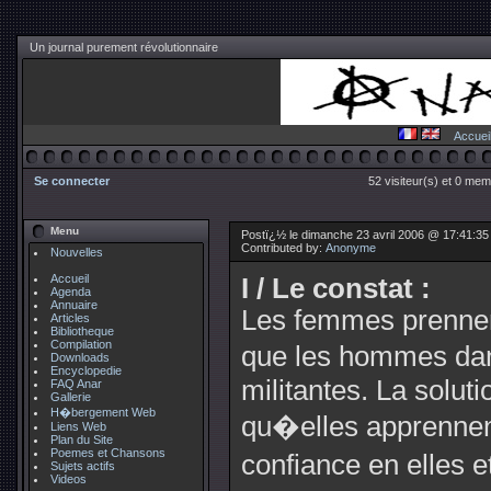
Un journal purement révolutionnaire
Accuei
Se connecter
52 visiteur(s) et 0 mem
Menu
Postï¿½ le dimanche 23 avril 2006 @ 17:41:3
Contributed by:
Anonyme
Nouvelles
Accueil
I / Le constat :
Agenda
Annuaire
Les femmes prennen
Articles
Bibliotheque
Compilation
que les hommes da
Downloads
Encyclopedie
militantes. La soluti
FAQ Anar
Gallerie
H�bergement Web
qu�elles apprennent
Liens Web
Plan du Site
Poemes et Chansons
confiance en elles 
Sujets actifs
Videos