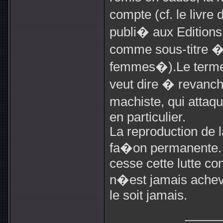
compte (cf. le livr
publi� aux Edition
comme sous-titre �L
femmes�).Le terme 
veut dire � revanc
machiste, qui attaq
en particulier.
La reproduction de 
fa�on permanente. I
cesse cette lutte co
n�est jamais achev�
le soit jamais.