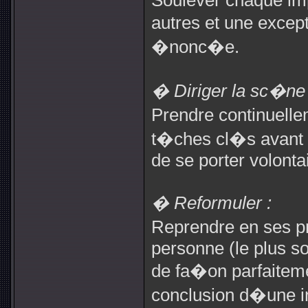
Soulever chaque imp
autres et une exce
�nonc�e.
� Diriger la sc�ne 
Prendre continuelle
t�ches cl�s avant 
de se porter volonta
� Reformuler :
Reprendre en ses 
personne (le plus s
de fa�on parfaiteme
conclusion d�une i