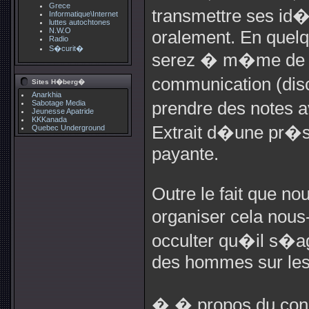
Grece
transmettre ses id�
Informatique\Internet
luttes autochtones
N.W.O
oralement. En quel
Radio
S�curit�
serez � m�me de st
communication (dis
Sites H�berg�
Anarkhia
Sabotage Media
prendre des notes a
Jeunesse Apatride
KKKanada
Extrait d�une pr�s
Quebec Underground
payante.
Outre le fait que n
organiser cela no
occulter qu�il s�ag
des hommes sur le
� � propos du conce