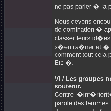
ne pas parler � la 
Nous devons encoura
de domination � a
classer leurs id�e
s�entra�ner et � f
comment tout cela 
Etc �.
VI / Les groupes 
soutenir.
Contre l�inf�riorit�
parole des femmes 