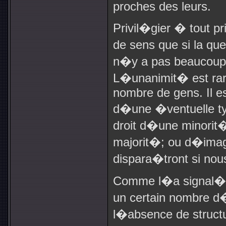
proches des leurs.
Privil
�
gier � tout p
de sens que si la qu
n�y a pas beaucoup
L�unanimit� est rar
nombre de gens. Il e
d�une �ventuelle tyra
droit d�une minorit�
majorit�; ou d�imag
dispara�tront si no
Comme l�a signal� un
un certain nombre 
l�absence de struc