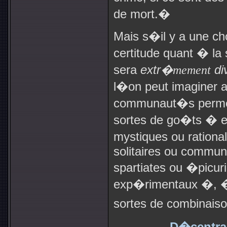
de mort.�
Mais s�il y a une c
certitude quant � l
sera
extr
�mement
di
l�on peut imaginer a
communaut�s permet
sortes de go�ts � es
mystiques ou rational
solitaires ou commun
spartiates ou �picuri
exp�rimentaux �, �v
sortes de combinaiso
D�central