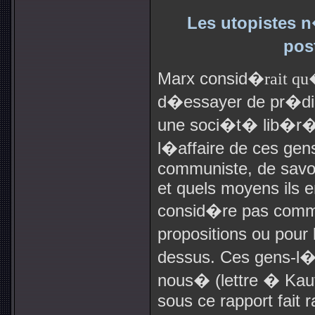
Les utopistes n
pos
Marx consid
�rait qu
d�essayer de pr�dir
une soci�t� lib�r�
l�affaire de ces ge
communiste, de savoir
et quels moyens ils 
consid�re pas comme
propositions ou pour 
dessus. Ces gens-l� s
nous� (lettre � Kaut
sous ce rapport fait 