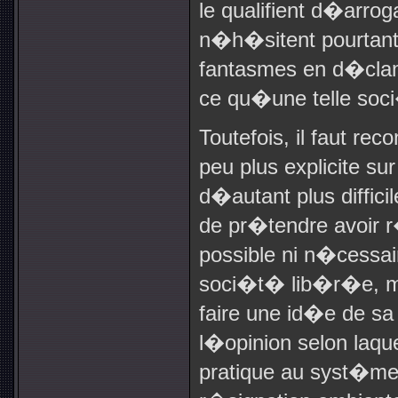
le qualifient d�arrog
n�h�sitent pourtant 
fantasmes en d�cla
ce qu�une telle soc
Toutefois, il faut r
peu plus explicite sur
d�autant plus diffici
de pr�tendre avoir r
possible ni n�cessair
soci�t� lib�r�e, ma
faire une id�e de sa 
l�opinion selon laqu
pratique au syst�me 