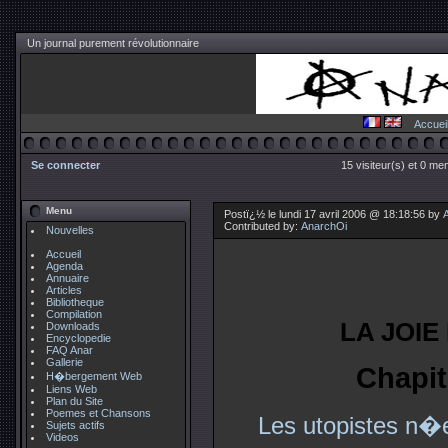
Un journal purement révolutionnaire
Accuei
Se connecter
15 visiteur(s) et 0 me
Menu
Postï¿½ le lundi 17 avril 2006 @ 18:18:56 by
Contributed by:
AnarchOi
Nouvelles
Accueil
Agenda
Annuaire
Articles
Bibliotheque
Compilation
LA JOIE
Downloads
Encyclopedie
FAQ Anar
Gallerie
Chapit
H�bergement Web
Liens Web
Plan du Site
Poemes et Chansons
Les utopistes n�e
Sujets actifs
Videos