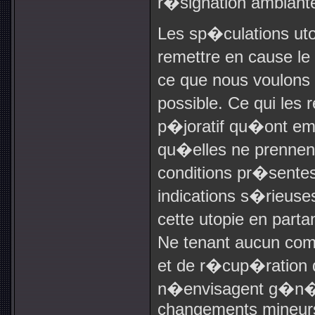
r�signation ambiant
Les sp�culations ut
remettre en cause le
ce que nous voulons v
possible. Ce qui le
p�joratif qu�ont em
qu�elles ne prennent
conditions pr�sentes
indications s�rieuse
cette utopie en parta
Ne tenant aucun com
et de r�cup�ration 
n�envisagent g�n�
changements mineurs,