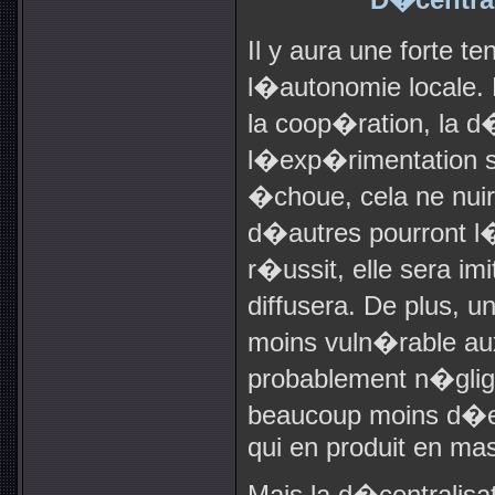
Il y aura une forte 
l�autonomie locale. 
la coop�ration, la d
l�exp�rimentation so
�choue, cela ne nui
d�autres pourront l�
r�ussit, elle sera i
diffusera. De plus,
moins vuln�rable au
probablement n�glige
beaucoup moins d�en
qui en produit en ma
Mais la d�centralisat