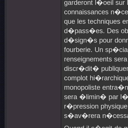
garderont l�oeil sur
connaissances n�ces
que les techniques e
d�pass�es. Des obse
d�sign�s pour donne
fourberie. Un sp�cia
renseignements sera
discr�dit� publiqu
complot hi�rarchiqu
monopoliste entra�n
sera �limin� par l�o
r�pression physique 
s�av
�
rera n�cessa