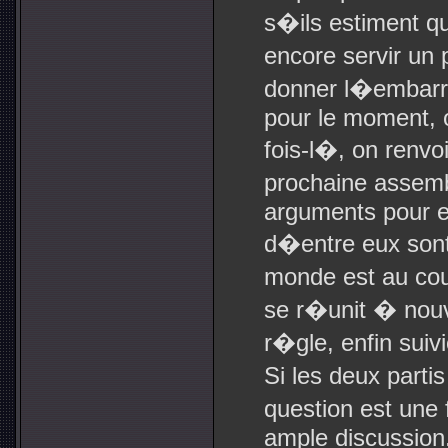
s�ils estiment q
encore servir un 
donner l�embarr
pour le moment, 
fois-l�, on renvo
prochaine assem
arguments pour et
d�entre eux sont
monde est au co
se r�unit � nouv
r�gle, enfin sui
Si les deux parti
question est une 
ample discussion.