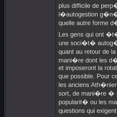
plus difficile de pe
l�autogestion g�n�
quelle autre forme d
Les gens qui ont �t
une soci�t� autog�r
quant au retour de la 
mani�re dont les d
et imposeront la rota
que possible. Pour ce
les anciens Ath�nien
sort, de mani�re � 
popularit� ou les m
questions qui exigen