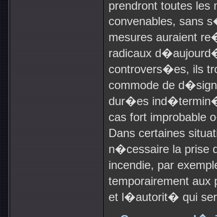
prendront toutes les
convenables, sans s�
mesures auraient re
radicaux d�aujourd�
controvers�es, ils t
commode de d�signer
dur�es ind�termin�e
cas fort improbable o
Dans certaines situa
n�cessaire la prise d
incendie, par exemple
temporairement aux p
et l�autorit� qui se