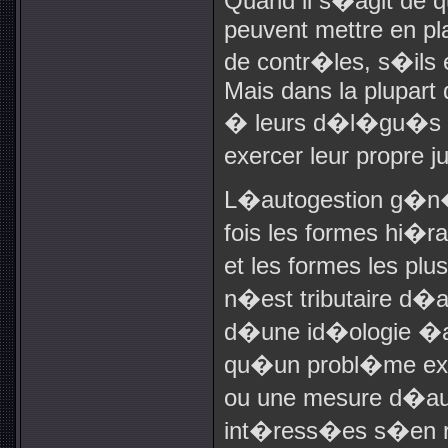
Quand il s�agit de q
peuvent mettre en pla
de contr�les, s�ils
Mais dans la plupart 
� leurs d�l�gu�s u
exercer leur propre j
L�autogestion g�n�
fois les formes hi�ra
et les formes les plu
n�est tributaire d
d�une id�ologie �a
qu�un probl�me ex
ou une mesure d�aut
int�ress�es s�en r