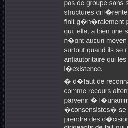
pas de groupe sans s
structures diff�ren
finit g�n�ralement 
qui, elle, a bien un
n�ont aucun moyen de
surtout quand ils s
antiautoritaire qui
l�existence.
� d�faut de reconna
comme recours altern
parvenir � l�unanimi
�consensistes� se 
prendre des d�cision
dirigeants de fait qu