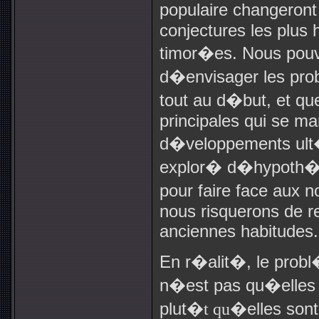
populaire changeront
conjectures les plus 
timor�es. Nous pou
d�envisager les pro
tout au d�but, et q
principales qui se ma
d�veloppements ult�
explor� d�hypoth�
pour faire face aux 
nous risquerons de 
anciennes habitudes.
En r�alit�, le probl
n�est pas qu�elles 
plut
�t qu
�elles sont