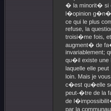
� la minorit� si 
l�opinion g�n�ra
ce qui le plus co
refuse, la questi
troisi�me fois, e
augment� de fa�o
invariablement; q
qu�il existe un
laquelle elle peu
loin. Mais je vous
c�est qu�elle se
peut-�tre de la 
de l�impossibilit
par la communaut�