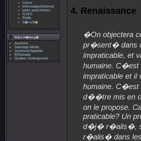
Grece
Informatique\Internet
4. Renaissance
luttes autochtones
N.W.O
Radio
S�curit�
�On objectera cer
Sites H�berg�
pr�sent� dans ce
Anarkhia
Sabotage Media
Jeunesse Apatride
impraticable, et 
KKKanada
Quebec Underground
humaine. C�est pa
impraticable et i
humaine. C�est b
d��tre mis en oe
on le propose. C
praticable? Un pro
d�j� r�alis�, so
r�alis� dans les