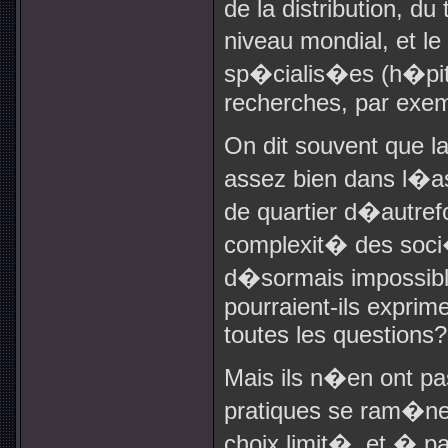
de la distribution, d
niveau mondial, et le
sp�cialis�es (h�pit
recherches, par exem
On dit souvent que l
assez bien dans l�a
de quartier d�autref
complexit� des soc
d�sormais impossibl
pourraient-ils exprim
toutes les questions?
Mais ils n�en ont pa
pratiques se ram�ne
choix limit�, et � p