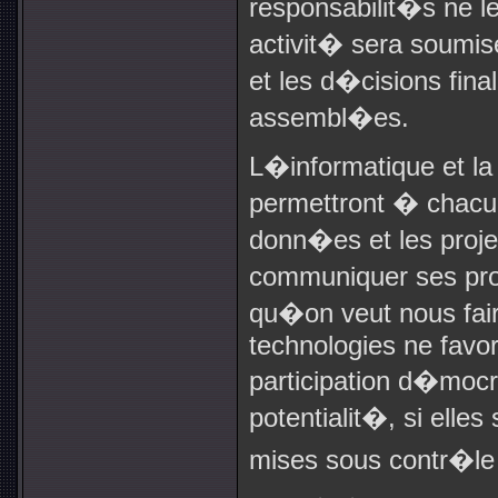
responsabilit�s ne l
activit� sera soumis
et les d�cisions fina
assembl�es.
L�informatique et 
permettront � chacu
donn�es et les proj
communiquer ses pro
qu�on veut nous fair
technologies ne favo
participation d�mocra
potentialit�, si ell
mises sous contr�le 