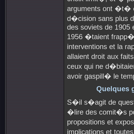
arguments ont �t� 
d�cision sans plus 
des soviets de 1905 e
1956 �taient frapp�
interventions et la r
allaient droit aux fa
ceux qui ne d�bitaie
avoir gaspill� le tem
Quelques g
S�il s�agit de ques
�lire des comit�s po
propositions et expo
implications et tou