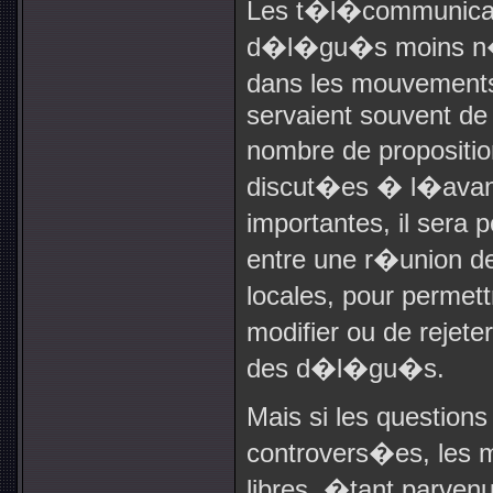
Les t�l�communicati
d�l�gu�s moins n�c
dans les mouvements
servaient souvent de
nombre de propositio
discut�es � l�avanc
importantes, il sera
entre une r�union 
locales, pour permett
modifier ou de rejet
des d�l�gu�s.
Mais si les question
controvers�es, les 
libres. �tant parve