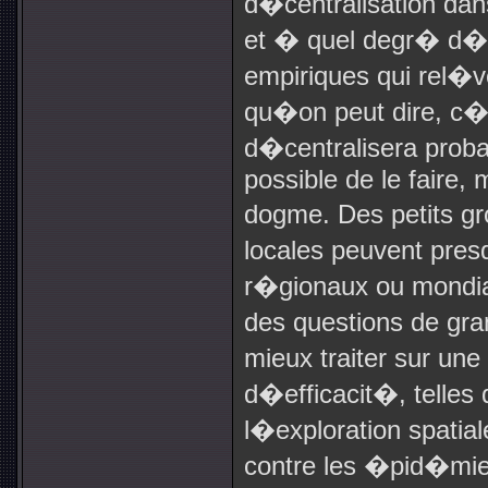
d�centralisation dan
et � quel degr� d�c
empiriques qui rel�
qu�on peut dire, c�
d�centralisera proba
possible de le faire,
dogme. Des petits 
locales peuvent pres
r�gionaux ou mondiau
des questions de gra
mieux traiter sur un
d�efficacit�, telles 
l�exploration spatiale
contre les �pid�mies