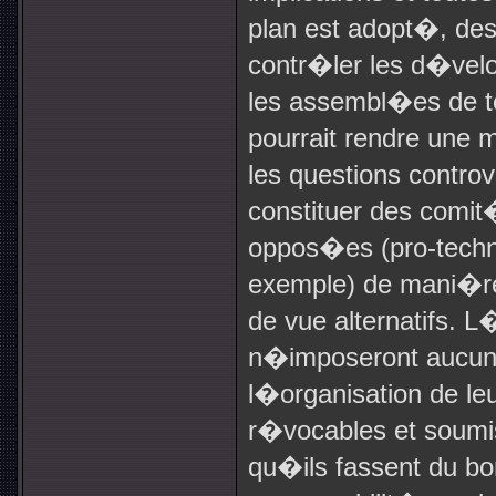
plan est adopt�, des
contr�ler les d�velo
les assembl�es de tou
pourrait rendre une 
les questions contro
constituer des comit
oppos�es (pro-techno
exemple) de mani�re 
de vue alternatifs.
n�imposeront aucune
l�organisation de leu
r�vocables et soumi
qu�ils fassent du bon