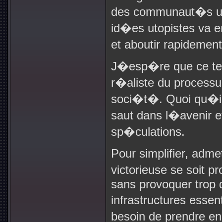
des communaut�s uto
id�es utopistes va 
et aboutir rapideme
J�esp�re que ce te
r�aliste du processu
soci�t�. Quoi qu�il e
saut dans l�avenir e
sp�culations.
Pour simplifier, adm
victorieuse se soit 
sans provoquer trop 
infrastructures esse
besoin de prendre e