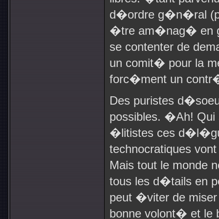
d�ordre g�n�ral (p
�tre am�nag� en g
se contenter de dem
un comit� pour la me
forc�ment un contr�
Des puristes d�soeu
possibles. �Ah! Qui 
�litistes ces d�l�g
technocratiques von
Mais tout le monde n
tous les d�tails en
peut �viter de mise
bonne volont� et le b