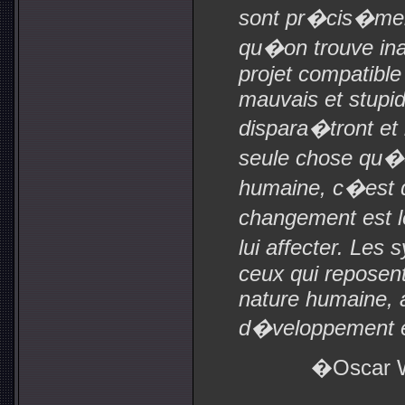
sont pr�cis�ment
qu�on trouve ina
projet compatible
mauvais et stupid
dispara�tront et
seule chose qu�o
humaine, c�est q
changement est l
lui affecter. Le
ceux qui reposen
nature humaine, a
d�veloppement e
�Oscar W