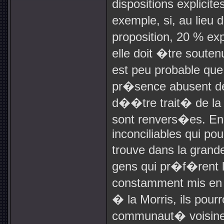
dispositions explicite
exemple, si, au lieu
proposition, 20 % e
elle doit �tre souten
est peu probable que
pr�sence abusent de 
d��tre trait� de la
sont renvers�es. En 
inconciliables qui pou
trouve dans la grande
gens qui pr�f�rent l
constamment mis en 
� la Morris, ils po
communaut� voisine