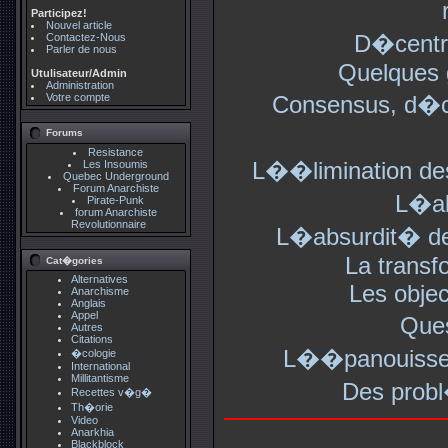
Participez!
Nouvel article
D�centra
Contactez-Nous
Parler de nous
Quelques g
Utulisateur/Admin
Administration
Votre compte
Consensus, d�cis
Forums
Resistance
L��limination des
Les Insoumis
Quebec Underground
Forum Anarchiste
L�ab
Pirate-Punk
forum Anarchiste
Revolutionnaire
L�absurdit� de 
La transfo
Cat�gories
Alternatives
Les obje
Anarchisme
Anglais
Appel
Ques
Autres
Citations
L��panouisse
�cologie
International
Millitantisme
Des probl
Recettes v�g�
Th�orie
Video
Anarkhia
Blackblock