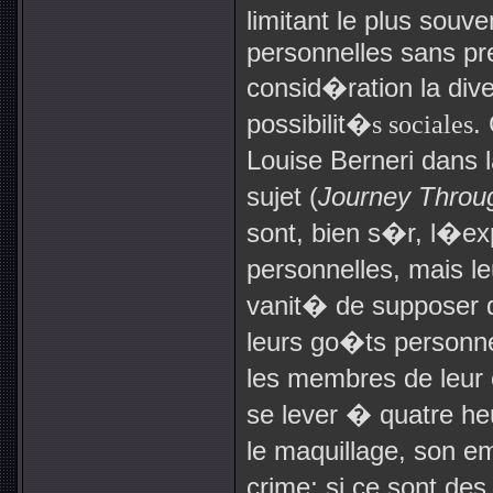
limitant le plus souv
personnelles sans p
consid�ration la div
possibilit
�s sociales
.
Louise Berneri dans 
sujet (
Journey Throu
sont, bien s�r, l�e
personnelles, mais l
vanit� de supposer 
leurs go�ts personne
les membres de leur
se lever � quatre h
le maquillage, son 
crime; si ce sont des