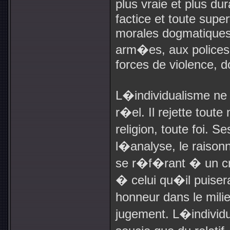
plus vraie et plus 
factice et toute super
morales dogmatiques 
arm�es, aux polices
forces de violence, do
L�individualisme ne
r�el. Il rejette tou
religion, toute foi. 
l�analyse, le raison
se r�f�rant � un cr
� celui qu�il puisera
honneur dans le milie
jugement. L�individu