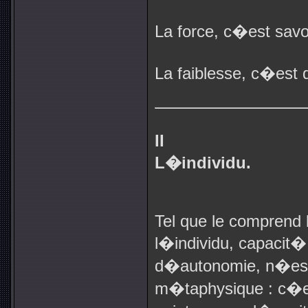
La force, c�est savoi
La faiblesse, c�est d
II
L�individu.
Tel que le comprend l
l�individu, capacit�
d�autonomie, n�est 
m�taphysique : c�e