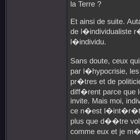
la Terre ?
Et ainsi de suite. Au
de l�individualiste
l�individu.
Sans doute, ceux qu
par l�hypocrisie, le
pr�tres et de politi
diff�rent parce que l
invite. Mais moi, ind
ce n�est l�int�r�t ni
plus que d��tre vol�
comme eux et je m�