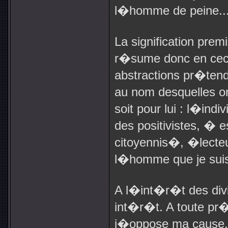
l�homme de peine..
La signification pre
r�sume donc en ceci
abstractions pr�te
au nom desquelles on
soit pour lui : l�i
des positivistes, �
citoyennis�, �lecte
l�homme que je suis, 
A l�int�r�t des div
int�r�t. A toute pr
j�oppose ma cause.