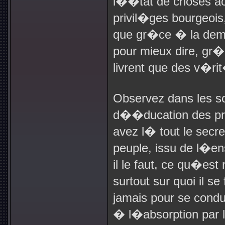
l��tat de choses ac
privil�ges bourgeois
que gr�ce � la demi
pour mieux dire, gr�
livrent que des v�r
Observez dans les s
d��ducation des pro
avez l� tout le sec
peuple, issu de l�e
il le faut, ce qu�est
surtout sur quoi il s
jamais pour se condu
� l�absorption par le