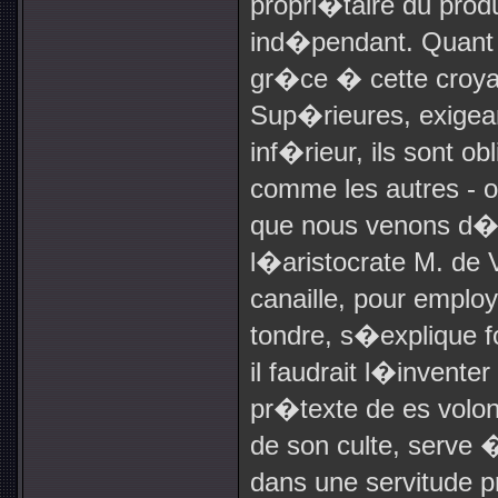
propri�taire du produi
ind�pendant. Quant a
gr�ce � cette croya
Sup�rieures, exige
inf�rieur, ils sont o
comme les autres - 
que nous venons d�
l�aristocrate M. de Vo
canaille, pour emplo
tondre, s�explique f
il faudrait l�inventer
pr�texte de es volon
de son culte, serve 
dans une servitude pr