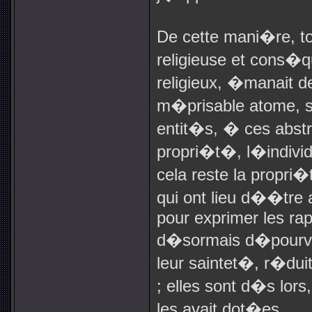
De cette mani�re, to
religieuse et cons�
religieux, �manait de
m�prisable atome, s
entit�s, � ces abstr
propri�t�, l�indivi
cela reste la propri�
qui ont lieu d��tre
pour exprimer les rap
d�sormais d�pourvue
leur saintet�, r�duit
; elles sont d�s lor
les avait dot�es.