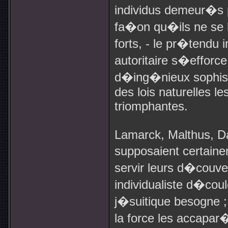
individus demeur�s p
fa�on qu�ils ne se l
forts, - le pr�tendu 
autoritaire s�efforc
d�ing�nieux sophism
des lois naturelles le
triomphantes.
Lamarck, Malthus, Da
supposaient certain
servir leurs d�couver
individualiste d�cou
j�suitique besogne ;
la force les accapar�