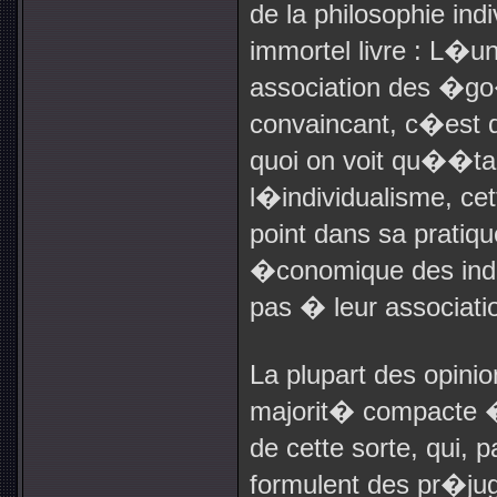
de la philosophie ind
immortel livre : L�
association des �go�
convaincant, c�est 
quoi on voit qu��ta
l�individualisme, ce
point dans sa pratiq
�conomique des indi
pas � leur associati
La plupart des opinio
majorit� compacte �
de cette sorte, qui, 
formulent des pr�jug