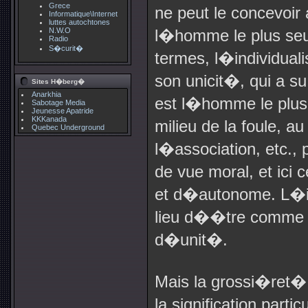
Grece
ne peut le concevoir
Informatique\Internet
luttes autochtones
N.W.O
l�homme le plus seu
Radio
S�curit�
termes, l�individuali
son unicit�, qui a s
Sites H�berg�
Anarkhia
est l�homme le plus 
Sabotage Media
Jeunesse Apatride
KKKanada
milieu de la foule, a
Quebec Underground
l�association, etc.,
de vue moral, et ici
et d�autonome. L�ind
lieu d��tre comme le
d�unit�.
Mais la grossi�ret�
la signification parti