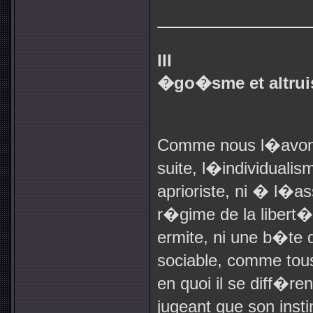
III
�go�sme et altrui
Comme nous l�avons d
suite, l�individuali
aprioriste, ni � l�ass
r�gime de la libert�
ermite, ni une b�te
sociable, comme tous
en quoi il se diff�r
jugeant que son insti