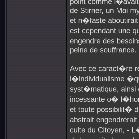
point comme l�avait
de Stirner, un Moi mys
et n�faste aboutirait
est cependant une 
engendre des besoins
peine de souffrance.
Avec ce caract�re rel
l�individualisme �qu
syst�matique, ainsi
incessante o� l�hom
et toute possibilit� 
abstrait engendrera
culte du Citoyen, - 