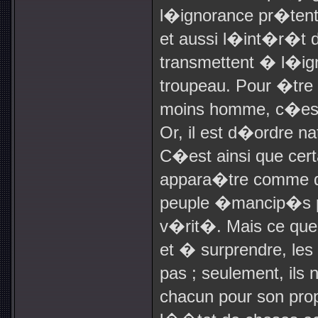
l�ignorance pr�tenti
et aussi l�int�r�t d
transmettent � l�ig
troupeau. Pour �tre 
moins homme, c�est-
Or, il est d�ordre nat
C�est ainsi que certa
appara�tre comme d
peuple �mancip�s 
v�rit�. Mais ce que
et � surprendre, les
pas ; seulement, ils n
chacun pour son pro