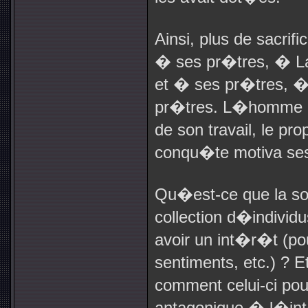
Ainsi, plus de sacri
� ses pr�tres, � La
et � ses pr�tres, �
pr�tres. L�homme de
de son travail, le pr
conqu�te motiva ses 
Qu�est-ce que la so
collection d�individ
avoir un int�r�t (po
sentiments, etc.) ? E
comment celui-ci pour
antagonique � l�int�