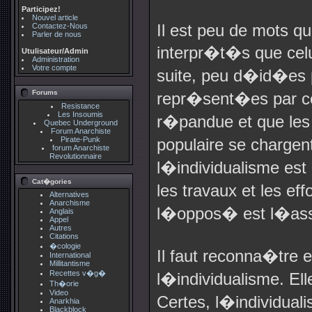
Participez!
Nouvel article
Il est peu de mots qu
Contactez-Nous
Parler de nous
interpr�t�s que celu
Utulisateur/Admin
Administration
Votre compte
suite, peu d�id�es p
Forums
repr�sent�es par ce
Resistance
Les Insoumis
r�pandue et que le
Quebec Underground
Forum Anarchiste
Pirate-Punk
populaire se chargen
forum Anarchiste
Revolutionnaire
l�individualisme e
Cat�gories
les travaux et les e
Alternatives
Anarchisme
l�oppos� est l�ass
Anglais
Appel
Autres
Citations
�cologie
Il faut reconna�tre e
International
Millitantisme
Recettes v�g�
l�individualisme. Ell
Th�orie
Video
Certes, l�individua
Anarkhia
Blackblock