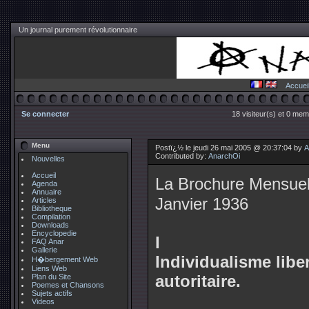
Un journal purement révolutionnaire
Accuei
Se connecter
18 visiteur(s) et 0 mem
Menu
Postï¿½ le jeudi 26 mai 2005 @ 20:37:04 by
A
Contributed by:
AnarchOi
Nouvelles
Accueil
La Brochure Mensuel
Agenda
Annuaire
Janvier 1936
Articles
Bibliotheque
Compilation
Downloads
Encyclopedie
I
FAQ Anar
Gallerie
Individualisme liber
H�bergement Web
Liens Web
autoritaire.
Plan du Site
Poemes et Chansons
Sujets actifs
Videos