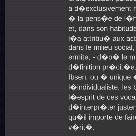
a d�exclusivement re
� la pens�e de l�ho
et, dans son habitud
l�a attribu� aux ac
dans le milieu social,
ermite, - d�o� le m
d�finition pr�cit�e
Ibsen, ou � unique �
l�individualiste, les
l�esprit de ces voca
d�interpr�ter juste
qu�il importe de fai
v�rit�.