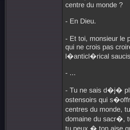
centre du monde ?
- En Dieu.
- Et toi, monsieur l
qui ne crois pas croi
l�anticl�rical sauci
- ...
- Tu ne sais d�j� plu
ostensoirs qui s�of
centres du monde, t
domaine du sacr�, t
tu peux � ton aise gr