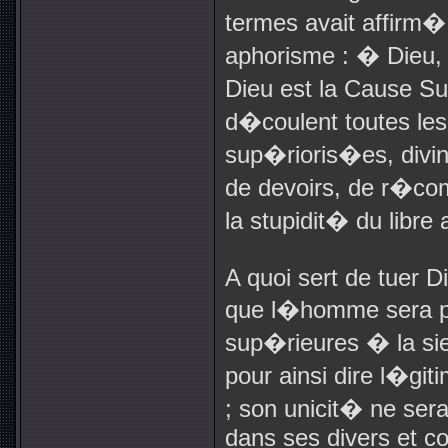
termes avait affirm
aphorisme : � Dieu,
Dieu est la Cause S
d�coulent toutes les
sup�rioris�es, divini
de devoirs, de r�co
la stupidit� du libre a
A quoi sert de tuer D
que l�homme sera p
sup�rieures � la sien
pour ainsi dire l�g
; son unicit� ne se
dans ses divers et coe