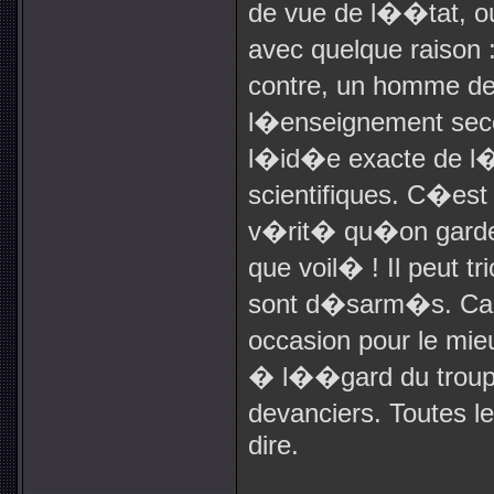
de vue de l��tat, ou
avec quelque raison
contre, un homme d
l�enseignement sec
l�id�e exacte de l�
scientifiques. C�est
v�rit� qu�on garde 
que voil� ! Il peut tr
sont d�sarm�s. Car
occasion pour le mie
� l��gard du troupe
devanciers. Toutes 
dire.