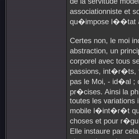
de la servitude mode
associationniste et s
qu�impose l��tat au
Certes non, le moi i
abstraction, un princ
corporel avec tous se
passions, int�r�ts,
pas le Moi, - id�al ; 
pr�cises. Ainsi la ph
toutes les variations 
mobile l�int�r�t que
choses et pour r�gula
Elle instaure par ce