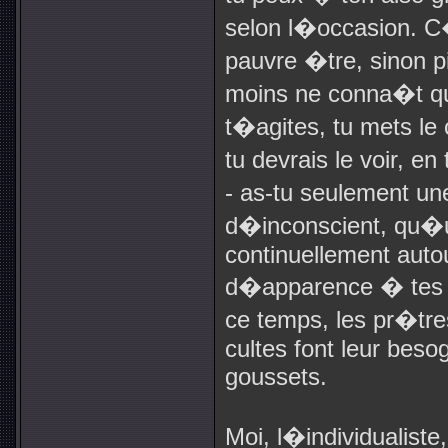
selon l�occasion. C
pauvre �tre, sinon pi
moins ne conna�t q
t�agites, tu mets le 
tu devrais le voir, e
- as-tu seulement un
d�inconscient, qu�un
continuellement autou
d�apparence � tes y
ce temps, les pr�tre
cultes font leur beso
goussets.
Moi, l�individualiste,