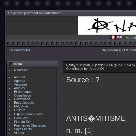
Un journal purement révolutionnaire
Accuei
Se connecter
34 visiteur(s) et 0 mem
Menu
Postï¿½ le jeudi 26 janvier 2006 @ 23:02:54 b
Contributed by:
AnarchOi
Nouvelles
Accueil
Source : ?
Agenda
Annuaire
Articles
Bibliotheque
Compilation
Downloads
Encyclopedie
FAQ Anar
Gallerie
H�bergement Web
ANTIS�MITISME
Liens Web
Plan du Site
Poemes et Chansons
n. m. [
1
]
Sujets actifs
Videos