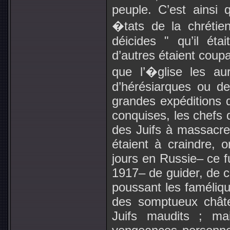
peuple. C’est ainsi 
�tats de la chrétie
déicides " qu’il éta
d’autres étaient coupa
que l’�glise les au
d’hérésiarques ou d
grandes expéditions d
conquises, les chefs
des Juifs à massacrer
étaient à craindre,
jours en Russie– ce fu
1917– de guider, de ca
poussant les faméliqu
des somptueux châte
Juifs maudits ; m