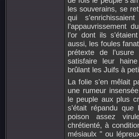
de fois le peuple s’a
les souverains, se ret
qui s’enrichissai
l’appauvrissement du
l’or dont ils s’étaie
aussi, les foules fanat
prétexte de l’usure
satisfaire leur hain
brûlant les Juifs à peti
La folie s’en mêlait p
une rumeur insensée 
le peuple aux plus cr
s’était répandu que 
poison assez virul
chrétienté, à conditio
mésiaulx " ou lépreux.