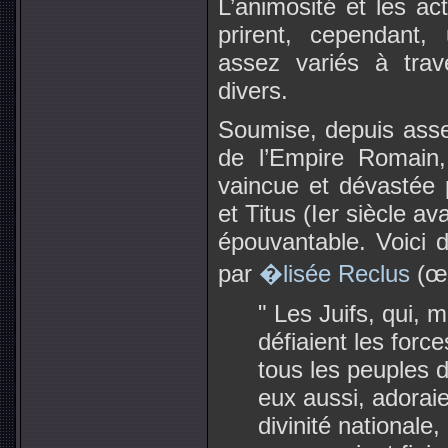
L’animosité et les act
prirent, cependant,
assez variés à trav
divers.
Soumise, depuis assez
de l’Empire Romain,
vaincue et dévastée
et Titus (Ier siècle av
épouvantable. Voici d
par
�lisée Reclus
(œu
" Les Juifs, qui, 
défiaient les forc
tous les peuples 
eux aussi, adorai
divinité nationale,