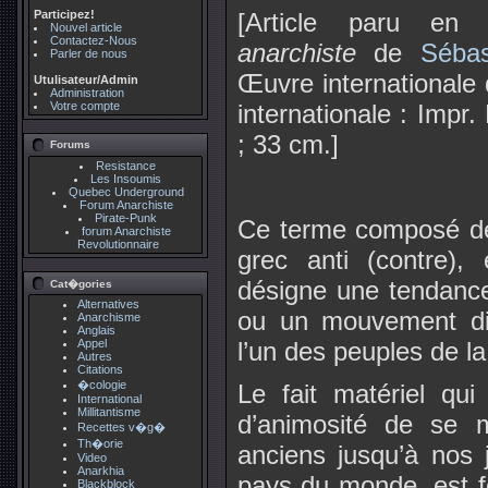
Participez!
[Article paru en
Nouvel article
Contactez-Nous
anarchiste
de
Sébas
Parler de nous
Œuvre internationale d
Utulisateur/Admin
Administration
Votre compte
internationale : Impr.
; 33 cm.]
Forums
Resistance
Les Insoumis
Quebec Underground
Forum Anarchiste
Pirate-Punk
Ce terme composé de 
forum Anarchiste
Revolutionnaire
grec anti (contre),
désigne une tendance
Cat�gories
Alternatives
ou un mouvement dir
Anarchisme
Anglais
Appel
l’un des peuples de la
Autres
Citations
�cologie
Le fait matériel qu
International
Millitantisme
d’animosité de se m
Recettes v�g�
Th�orie
anciens jusqu’à nos 
Video
Anarkhia
pays du monde, est fo
Blackblock