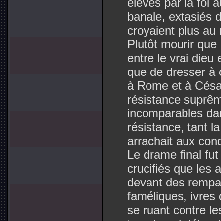
élevés par la foi 
banale, extasiés da
croyaient plus au m
Plutôt mourir que 
entre le vrai dieu 
que de dresser à c
à Rome et à César.
résistance suprêm
incomparables dan
résistance, tant la 
arrachait aux cond
Le drame final fut
crucifiés que les 
devant des rempar
faméliques, ivres 
se ruant contre le