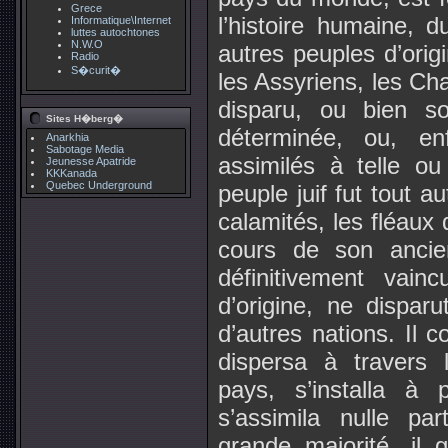
Grece
l’histoire humaine, d
Informatique\Internet
luttes autochtones
N.W.O
autres peuples d’orig
Radio
S�curit�
les Assyriens, les Cha
disparu, ou bien s
Sites H�berg�
déterminée, ou, en
Anarkhia
Sabotage Media
assimilés à telle ou
Jeunesse Apatride
KKKanada
Quebec Underground
peuple juif fut tout a
calamités, les fléaux 
cours de son ancien
définitivement vai
d’origine, ne dispar
d’autres nations. Il c
dispersa à travers 
pays, s’installa à
s’assimila nulle p
grande majorité, il