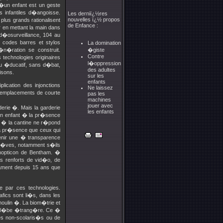
�un enfant est un geste
 infantiles d�angoisse.
Les derniï¿½res
nouvelles ï¿½ propos
us grands rationalisent
de Enfance :
r en mettant la main dans
�osurveillance, 104 au
 codes barres et stylos
La domination
�n�ration se construit.
�giste
Contre
echnologies originaires
l�oppression
ieu �ducatif, sans d�bat,
des adultes
isons.
sur les
enfants
lication des injonctions
Ne laissez
 remplacements de courte
pas les
machines
jouer avec
derie �. Mais la garderie
les enfants
un enfant � la pr�sence
ie � la cantine ne r�pond
la pr�sence que ceux qui
tenir une � transparence
�l�ves, notamment s�ils
nopticon de Bentham. �
 renforts de vid�o, de
lament depuis 15 ans que
e par ces technologies.
fics sont li�s, dans les
moulin �. La biom�trie et
 pl�be �trang�re. Ce �
des non-scolaris�s ou de