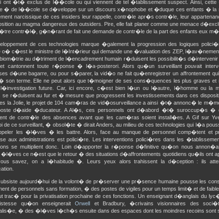
i ont �t� exclus de l��cole ou qui viennent de tel �tablissement suspect. Ainsi, cette 
re � de l��cole se d�veloppe sur un discours x�nophobe et �duque ces enfants � la s
ement narcissique de ces insiders leur rappelle, contr�le apr�s contr�le, leur appart
osition au magma dangereux des outsiders. Pire, elle fait planer comme une menace d�exclu
 �tre contr�l�, g�n�rant de fait une demande de contr�le de la part des enfants eux m
loppement de ces technologies marque �galement la progression des logiques polici
o� c�est le ministre de l�Int�rieur qui demande une �valuation des ZEP, l�av�nement 
a biom�trie au d�triment de l�encadrement humain r�duisent les possibilit�s d�intervenir
s et cantonnent toute r�ponse � l�a-posterori. Alors qu�un surveillant pouvait inter
es d�une bagarre, ou pour s�parer, la vid�o ne fait qu�enregistrer un affrontement qu
 son terme. Elle ne peut alors que t�moigner de ses cons�quences les plus graves et n
 l�investigation future. Car, ici encore, c�est bien l�un ou l�autre, l�homme ou la 
 se r�duisent au fur et � mesure que progressent les investissements dans ces disposit
es la Jolie, le projet de 104 cam�ras de vid�osurveillance a ainsi �t� annonc� le m�me
oste d�aide �ducateur. A Al�s, ces personnels ont d�abord �t� suroccup�s � 
nt de contr�le des absences avant que les cam�ras soient install�es. A Gif sur Yv
i de ce surveillant, � obsol�te � dirait Anders, au milieu de ces technologies qui l�a po
peler les �l�ves � les battre. Alors, face au manque de personnel comp�tent et p
e aux administrations est polici�re. Les interventions polici�res dans les �tablissements
tions se multiplient donc. Loin d�apporter la r�ponse d�finitive qu�on nous annon�a
s �l�ves ce n�est que le retour � des situations d�affrontements quotidiens qu�ils ont ap
vous savez, on a l�habitude �. Leurs yeux alors trahissent la d�ception : ils att
tion.
subsiste aujourd�hui de la volont� de pr�server une pr�sence humaine pousse les conse
ent de personnels sans formation, � des postes de vigiles pour un temps limit� et de faible
out trac� pour la privatisation prochaine de ces fonctions. Un enseignant d�anglais du ly
ristesse qu�on enseignerait
Orwell
et Bradbury, �crivains visionnaires des soci�
is�e, � des �l�ves l�ch�s ensuite dans des espaces dont les moindres recoins sont s