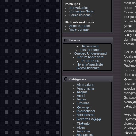
main da
Participez!
Nouvel article
neutre 
Contactez-Nous
Certain
Parler de nous
leur peu
la mach
Utulisateur/Admin
Administration
lyc�e J
Votre compte
optique
R�guli�
du mili
Forums
comme si
Resistance
Les Insoumis
Car la 
Quebec Underground
focalis
Forum Anarchiste
Pirate-Punk
dur�e s
forum Anarchiste
Pudique
Revolutionnaire
est une
dans un 
Cat�gories
� aucun
devraie
Alternatives
Anarchisme
absolue
Anglais
mangen
Appel
Schizop
Autres
biom�tr
Citations
c�est l
�cologie
International
Avec la
Millitantisme
Recettes v�g�
L�entr�
Th�orie
discour
Video
la vid�
Anarkhia
r�ve po
Blackblock