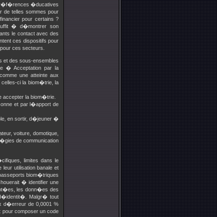
es r�f�rences �ducatives
r de telles sommes pour
nancier pour certains ?
suffit � d�montrer son
fants le contact avec des
ent ces dispositifs pour
s pour ces secteurs.
ts et des sous-ensembles
ue � Acceptation par la
comme une atteinte aux
 celles-ci la biom�trie, la
e accepter la biom�trie.
sonne et par l�apport de
le, en sortir, d�jeuner �
teur, voiture, domotique,
at�gies de communication
fiques, limites dans le
ur utilisation banale et
 passeports biom�triques
uerait � identifier une
ypt�es, les donn�es des
d�identit�. Malgr� tout
ux d�erreur de 0,0001 %
rt pour composer un code