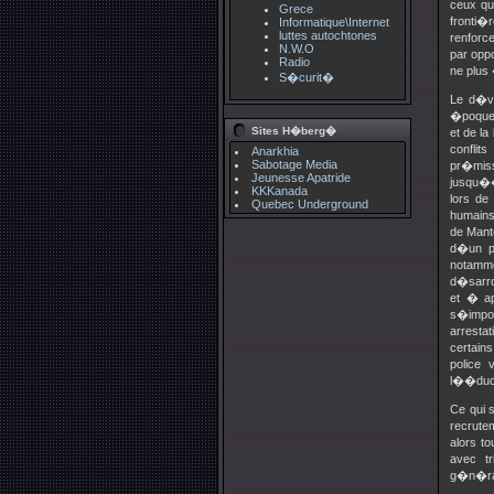
ceux qu
Grece
fronti�
Informatique\Internet
luttes autochtones
renforc
N.W.O
par opp
Radio
ne plus
S�curit�
Le d�ve
�poque 
Sites H�berg�
et de l
conflit
Anarkhia
Sabotage Media
pr�miss
Jeunesse Apatride
jusqu��
KKKanada
lors de
Quebec Underground
humains
de Mant
d�un p
notamme
d�sarro
et � ap
s�impos
arresta
certain
police 
l��duca
Ce qui 
recrutem
alors t
avec t
g�n�ral