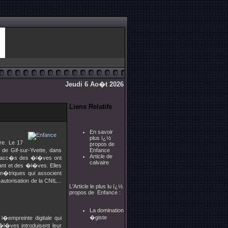
Jeudi 6 Ao�t 2026
Liens Relatifs
En savoir
plus ï¿½
re. Le 17
propos de
de Gif-sur-Yvette, dans
Enfance
Article de
 l�acc�s des �l�ves ont
calvaire
nt et des �l�ves. Elles
om�triques qui associent
utorisation de la CNIL...
L'Article le plus lu ï¿½
propos de Enfance :
La domination
�giste
�empreinte digitale qui
l�ves introduisent leur