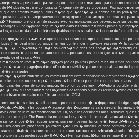
vanc�e vers la privatisation, par ses aspects mercantiles mais aussi par la soumission d
s de l�industrie, est une composante fondamentale de ces processus. Pourquoi d�pense
er que des enfants mangent, alors m�me que l�acc�s � la cantine est un probl�me fi
i persister dans la vid�osurveillance lorsqu�une seule ann�e de mise en place 
cit� ? Pourquoi prendre tant de risques avec les implications que peuvent avoir sur ces en
technologies ? Une r�ponse majeure r�side dans les fabuleux budgets publics que repr�sent
striels, une autre dans la facult� des �tablissements scolaires � fabriquer de futurs client
e bleu r�dig� par le GIXEL (Groupement des industries de l�interconnexion des composan
niques ) � destination du gouvernement contient cet impayable passage � la rubriq
tion � : � La s�curit� est tr�s souvent v�cue dans nos soci�t�s d�mocratiques 
 individuelles. Il faut donc faire accepter par la population les technologies utilis�es et parmi
veillance et les contr�les.
s m�thodes devront �tre d�velopp�es par les pouvoirs publics et les industriels pour fair
evront �tre accompagn�es d�un effort de convivialit� par une reconnaissance de la per
nalit�s attrayantes :
n d�s l��cole maternelle, les enfants utilisent cette technologie pour rentrer dans l��co
ne, et les parents ou leurs repr�sentants s�identifieront pour aller chercher les enfants.
ction dans des biens de consommation, de confort ou des jeux : t�l�phone portable, ordina
d�o. � Ceux qui sont familiers des m�thodes de relations publiques reconna�tront les str
mes de l�agroalimentaire pour faire accepter les OGM.
sion exerc�e sur les �tablissements pour une course � l��quipement (budgets sp�ci
d�bats b�cl�s...) les pousse � accepter des �quipements sans mesurer les impacts de le
moins ceux de leurs dysfonctionnements. Or, pour des documents aussi sensibles que les
ins, par exemple, The Economist notait que le syst�me de reconnaissance adopt�e �cho
e sur dix et que � les fausses alertes pourraient devenir la norme �. Faute d��tre cr
ncluses dans les passeports pourraient �tre lues � distance et donc permettre le vol 
tissement r�alis�, les constructeurs promettent rarement une s�curit� absolue (� ta
 fonctionne pas au-dessous de- 8 �C �...) bien vite alors, l�humain est appel� en renfo