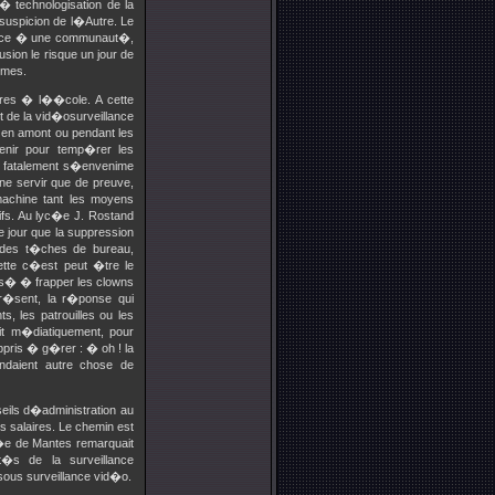
� technologisation de la
uspicion de l�Autre. Le
enance � une communaut�,
sion le risque un jour de
�mes.
�res � l��cole. A cette
de la vid�osurveillance
 en amont ou pendant les
venir pour temp�rer les
i fatalement s�envenime
e servir que de preuve,
machine tant les moyens
ifs. Au lyc�e J. Rostand
 jour que la suppression
des t�ches de bureau,
ette c�est peut �tre le
uss� � frapper les clowns
r�sent, la r�ponse qui
, les patrouilles ou les
it m�diatiquement, pour
pris � g�rer : � oh ! la
endaient autre chose de
ils d�administration au
s salaires. Le chemin est
c�e de Mantes remarquait
t�s de la surveillance
ous surveillance vid�o.