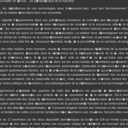
surveiller un �cran... en p�riph�rique de la machine.
t, les d�faillances de ces technologies nous int�ressent peu. Leur bon fonctionneme
 de la relation �ducative dans son ensemble.
 rappelle fr�quemment dans ses path�tiques tentatives de contr�le que l�usage de ces
nt par la � proportionnalit� � entre l�exigence de contr�le et le processus utilis� e
� ; les enregistrements sur � listes noires � et autres fichiers doivent pouvoir �tre eff
nt du droit est aussi un fondement de l��ducation. La relation avec l�enseignant est 
 un temps de confiance ou la compr�hension peut suivre l�erreur et permettre qu�on �
s yeux pour cette fois �, renvoyant l�enfant, lav�, � la possibilit� de se racheter, de pro
 de cette relation, entre humains, recule � mesure que progresse l��il froid de la machin
ation de rapports �ducatifs dont la r�f�rence est la d�lirante th�orie de la � vitre
ues de tol�rance z�ro. Si � qui vole un �uf, vole un b�uf � ou � qui brise une vitre 
ique ou dealera la coca�ne au kilo � alors sur les actes banals de l�enfance qui �taien
llant de la norme s�abattra une r�pression automatis�e, implacable et d�mesur�e v�ri
apport parlementaire Benisti, sur la � pr�vention de la d�linquance � qui pr�conise l
rage et de suivi des difficult�s et des troubles du comportement de l�enfant" mis en plac
sements scolaires (de la maternelle au lyc�e), mais aussi dans les cr�ches montre les l
e vision politique de l�enfance, une pathologisation de la d�linquance et ces technologies 
gistrement pr�alable des paumes de main des �l�ves est appel� � l�enr�lement 
rait en d�but d�ann�e ces enfants � se � soumettre � � la biom�trie. Est-il ironi
tion universelle des droits de l�Homme dans son article 26 lie l��ducation � la libert� 
tion doit viser au plein �panouissement de la personnalit� humaine et au renforcement 
 et des libert�s fondamentales. � Comment imaginer former des hommes et des femmes l
 et familiers de celles-ci si on les familiarise d�s l�enfance aux cha�nes, fussent-elles 
n du 17 novembre sur les deux dispositifs biom�triques du lyc�e de Gif-sur-Yvette a pe
hines � leur place et nous donne une occasion unique de r�fl�chir au tournant que pre