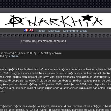
Accueil
Download
Soumettre un article
17 visiteur(s) et 0 membre(s) en ligne.
le mercredi 11 janvier 2006 @ 19:56:43 by calvaire
uted by:
calvaire
vient d��tre franchi dans la confrontation entre l�homme et la machine en milieu scolai
e 2005, vingt personnes habill�es en clowns sont entr�es en chantant dans le lyc�e 
ne. Alors qu�ils ex�cutaient une sayn�te, deux dispositifs biom�triques contr�lant
ruits � coups de marteaux. Trois personnes ont �t� arr�t�es, battues par un surveilla
jug�es par le tribunal d�Evry le 20 janvier 2006. Install�s en 2004, ces dispositifs bi
ation de la paume de la main et frappe d�un code � sept chiffres n�avaient pas obtenu d�a
rte.
xp�rience n�est pas isol�e. A Angers, dans une �cole primaire et un coll�ge, c�est l
cc�s � la cantine, � Gif-sur-Yvette, � Sainte-Maxime, Marseille ou Carqueiranne les �