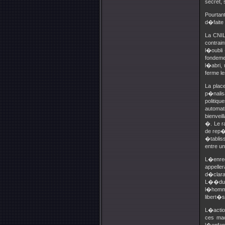
secret, 
Pourtan
d�faite
La CNIL
contrai
l�oubli 
fondeme
l�abri,
ferme le
La place
p�nalis
politiq
automat
bienvei
�. Le r
de rep�
�tablis
entre un
L�enre
appelle
d�clara
L��duca
l�homme
libert�s
L�actio
ces mac