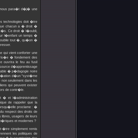
nt nous para�t d�j� une
 technologies doit �tre
t que chacun a � droit �
ac�s. Ce droit � l�oubli,
pour l�enfant un temps �
 oublie tout �, qu�on �
gresser.
e qui vient conforter une
 bris�e � fondement des
ouvrira le feu au fusil
t source d�apprentissage
table � p�dagogie noire
a cr�ation d�un "syst�me
e non seulement dans les
iens qui peuvent exister
hors de contr�le.
� et l�administration
que de rappeler que la
lorsqu�elle proclame : �
du respect des droits de
ibres, usagers de leurs
num�riques et modernes ?
ut-�tre simplement remis
nnent les politiques de