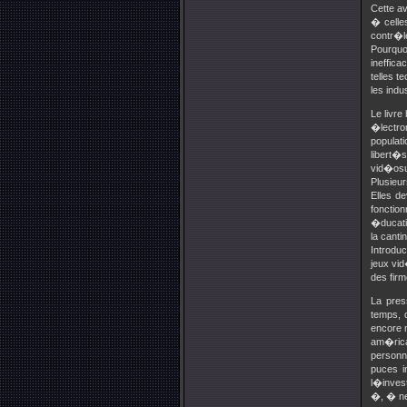
Cette a
� celle
contr�l
Pourquo
ineffica
telles 
les indu
Le livr
�lectro
popula
libert�s
vid�osur
Plusieur
Elles d
fonction
�ducatio
la canti
Introdu
jeux vi
des fir
La pres
temps, 
encore 
am�rica
personn
puces i
l�inves
�, � ne