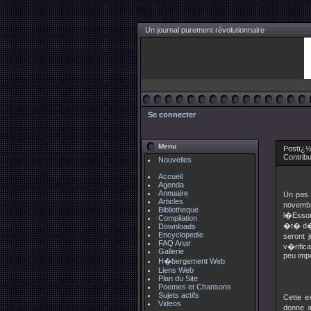
Un journal purement révolutionnaire
Se connecter
Menu
Postï¿½ 
Contrib
Nouvelles
Accueil
Agenda
Annuaire
Un pas 
Articles
novembr
Bibliotheque
l�Esson
Compilation
�t� d�t
Downloads
Encyclopedie
seront 
FAQ Anar
v�rific
Gallerie
peu impo
H�bergement Web
Liens Web
Plan du Site
Poemes et Chansons
Sujets actifs
Cette e
Videos
donne a