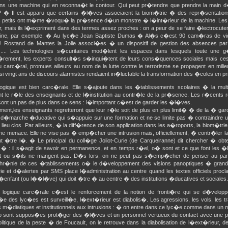
ns une machine qui en reconna�t le contour. Qui peut pr�tendre que prendre la main d
? � Il est apparu que certains �l�ves associaient la biom�trie � des repr�sentations
s petits ont m�me �voqu� la pr�sence d�un monstre � l�int�rieur de la machine. Les pl
r, mais ils l�expriment dans des termes assez proches : on a peur de se faire �lectrocute
ine, par exemple. � Au lyc�e Jean Baptiste Dumas � Al�s c�est 90 cam�ras de vid
 Rostand de Mantes la Jolie associ�es � un dispositif de gestion des absences par
s.... Les technologies s�curitaires mod�lent les espaces dans lesquels toute une g
rement, les experts consult�s s�inqui�tent de leurs cons�quences sociales mais ces t
eu carc�ral, promues ailleurs au nom de la lutte contre le terrorisme se propagent en mil
 vingt ans de discours alarmistes rendaient in�luctable la transformation des �coles en pr
logique est bien carc�rale. Elle s�ajoute dans les �tablissements scolaires � la multip
ant le r�le des enseignants et de l�institution au contr�le de la pr�sence. Les r�cents
ont un pas de plus dans ce sens : l�important c�est de garder les �l�ves.
ment,les enseignants regretteront que leur r�le soit de plus en plus limit� � de la � gar
 d�marche �ducative qui s�appuie sur une formation et ne se limite pas � contraindre 
lieu clos. Par ailleurs, � la diff�rence de son application dans les a�roports, la biom�tr
e menace. Elle ne vise pas � emp�cher une intrusion mais, officiellement, � contr�ler 
nt �tre l�. � Le principal du coll�ge Joliot-Curie (de Carqueiranne) dit chercher � ob
 � : il s�agit de savoir en permanence, et en temps r�el, o� sont et ce que font les 
t ou s�ils ne mangent pas. D�s lors, on ne peut pas s�emp�cher de penser au pa
hr�nie de ces �tablissements o� le d�veloppement des visions panoptiques � grands
ie et d�alertes par SMS place l�administration au centre quand les textes officiels proc
�enfant (ou l��l�ve) qui doit �tre � au centre � des institutions �ducatives et sociales.
 logique carc�rale c�est le renforcement de la notion de fronti�re qui se d�velopp
e des lyc�es est surveill�e, l�ext�rieur est diabolis�. Les agressions, les vols, les tra
s m�diatiques et institutionnels aux intrusions : � on entre dans ce lyc�e comme dans un 
o sont suppos�es prot�ger des �l�ves et un personnel vertueux du contact avec une
litique de la peste � de Foucault, on le retrouve dans la diabolisation de l�ext�rieur, 