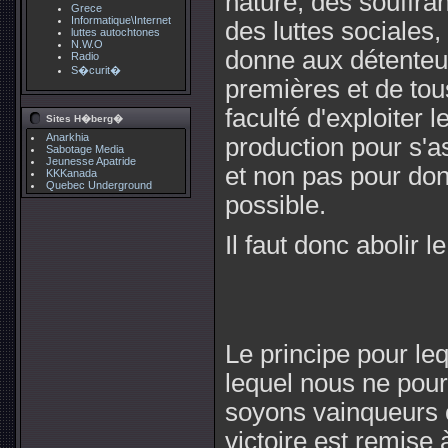
nature, des souffran
Grece
Informatique\Internet
des luttes sociales, 
luttes autochtones
N.W.O
donne aux détenteur
Radio
S�curit�
premières et de tou
faculté d'exploiter l
Sites H�berg�
Anarkhia
production pour s'as
Sabotage Media
Jeunesse Apatride
et non pas pour don
KKKanada
Quebec Underground
possible.
Il faut donc abolir l
Le principe pour leq
lequel nous ne pour
soyons vainqueurs ou
victoire est remise à