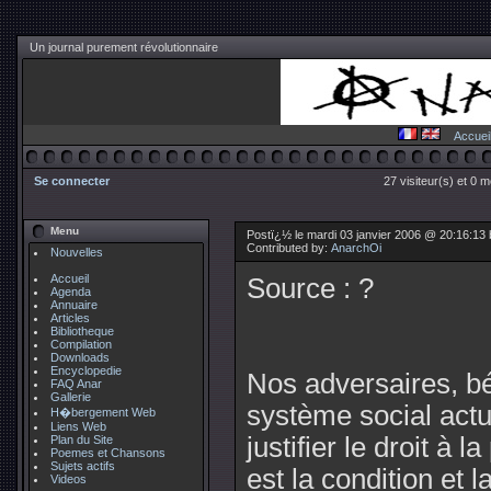
Un journal purement révolutionnaire
Accuei
Se connecter
27 visiteur(s) et 0 
Menu
Postï¿½ le mardi 03 janvier 2006 @ 20:16:13
Contributed by:
AnarchOi
Nouvelles
Accueil
Source : ?
Agenda
Annuaire
Articles
Bibliotheque
Compilation
Downloads
Encyclopedie
Nos adversaires, bé
FAQ Anar
Gallerie
système social actu
H�bergement Web
Liens Web
justifier le droit à 
Plan du Site
Poemes et Chansons
Sujets actifs
est la condition et l
Videos