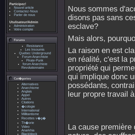
Participez!
Nous sommes d'acc
Nouvel article
Contactez-Nous
Parler de nous
disons pas sans ces
Utulisateur/Admin
esclave?
Administration
Votre compte
Mais alors, pourqu
Forums
Resistance
La raison en est clai
Les Insoumis
Quebec Underground
Forum Anarchiste
en réalité, c'est la p
Pirate-Punk
forum Anarchiste
propriété qui permet 
Revolutionnaire
qui implique donc u
Cat�gories
possédants, contrai
Alternatives
Anarchisme
Anglais
leur propre travail à
Appel
Autres
Citations
�cologie
International
Millitantisme
Recettes v�g�
Th�orie
La cause première d
Video
Anarkhia
Blackblock