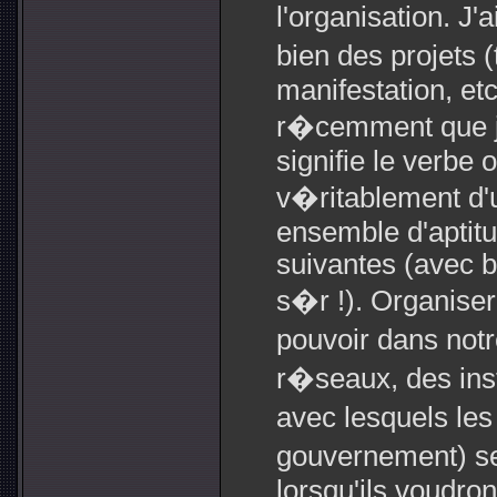
l'organisation. J
bien des projets 
manifestation, et
r�cemment que j'
signifie le verbe o
v�ritablement d'
ensemble d'aptit
suivantes (avec b
s�r !). Organiser,
pouvoir dans not
r�seaux, des inst
avec lesquels les
gouvernement) s
lorsqu'ils voudro