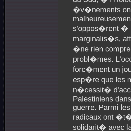
�v�nements ont e
malheureusement 
s'oppos�rent � c
marginalis�s, at
�ne rien compre
probl�mes. L'occ
forc�ment un jou
esp�re que les m
n�cessit� d'accor
Palestiniens dan
guerre. Parmi les
radicaux ont �t� 
solidarit� avec l