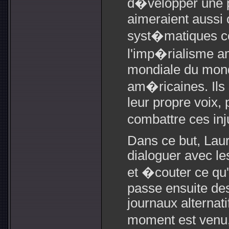
d�velopper une p
aimeraient aussi
syst�matiques c
l'imp�rialisme a
mondiale du mond
am�ricaines. Ils
leur propre voix,
combattre ces in
Dans ce but, Lau
dialoguer avec l
et �couter ce qu'e
passe ensuite des
journaux alternati
moment est venu,