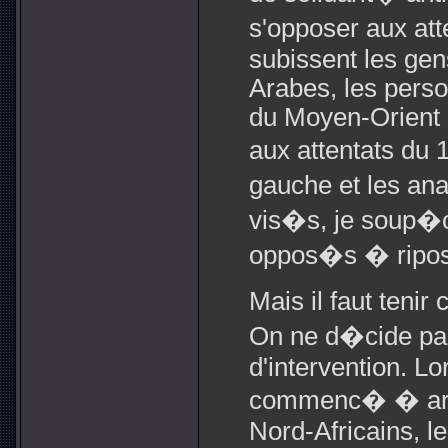
s'opposer aux att
subissent les gens
Arabes, les perso
du Moyen-Orient 
aux attentats du 
gauche et les ana
vis�s, je soup�on
oppos�s � ripo
Mais il faut teni
On ne d�cide pas
d'intervention. L
commenc� � arr�
Nord-Africains, l