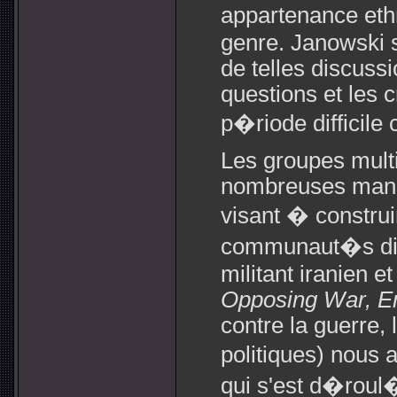
appartenance eth
genre. Janowski s
de telles discuss
questions et les 
p�riode difficile
Les groupes mult
nombreuses manife
visant � construi
communaut�s dif
militant iranien 
Opposing War, Em
contre la guerre, 
politiques) nous 
qui s'est d�roul�