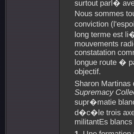
surtout parl� ave
Nous sommes tou
conviction (l'esp
long terme est li
mouvements radic
constatation com
longue route � pa
objectif.
Sharon Martinas
Supremacy Colle
supr�matie blan
d�c�le trois axes
militantEs blancs 
1.
Une formation p