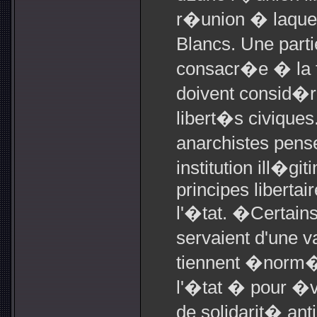
r�union � laquell
Blancs. Une part
consacr�e � la f
doivent consid�re
libert�s civiques
anarchistes pense
institution ill�git
principes libertai
l'�tat. �Certains 
servaient d'une va
tiennent �norm�
l'�tat � pour �vi
de solidarit� anti