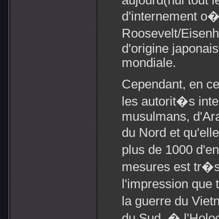
aujourd(hui tout
d'internement o�
Roosevelt/Eisen
d'origine japona
mondiale.
Cependant, en c
les autorit�s inte
musulmans, d'Arab
du Nord et qu'ell
plus de 1000 d'en
mesures est tr�s
l'impression que
la guerre du Viet
du Sud, � l'Holo