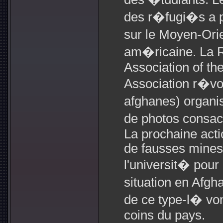
des r�fugi�s a p
sur le Moyen-Orie
am�ricaine. La 
Association of t
Association r�vo
afghanes) organis
de photos consa
La prochaine acti
de fausses mines
l'universit� pour
situation en Afgh
de ce type-l� vo
coins du pays.