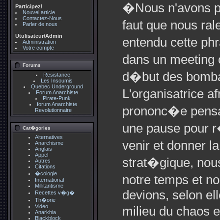
�Nous n'avons pa
Participez!
Nouvel article
Contactez-Nous
faut que nous ral
Parler de nous
Utulisateur/Admin
entendu cette phr
Administration
Votre compte
dans un meeting 
Forums
d�but des bombar
Resistance
Les Insoumis
Quebec Underground
L'organisatrice a
Forum Anarchiste
Pirate-Punk
forum Anarchiste
prononc�e pensa
Revolutionnaire
une pause pour r
Cat�gories
Alternatives
venir et donner la
Anarchisme
Anglais
Appel
strat�gique, nous
Autres
Citations
�cologie
notre temps et n
International
Millitantisme
devions, selon el
Recettes v�g�
Th�orie
Video
milieu du chaos 
Anarkhia
Blackblock