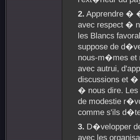
2.
Apprendre � �c
avec respect � no
les Blancs favora
suppose de d�vel
nous-m�mes et n
avec autrui, d'a
discussions et �
� nous dire. Les 
de modestie r�vol
comme s'ils d�te
3.
D�velopper des 
avec les organis