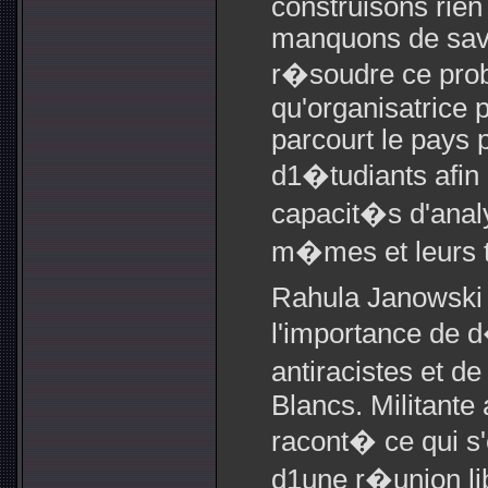
construisons rien
manquons de savo
r�soudre ce pro
qu'organisatrice
parcourt le pays 
d1�tudiants afin
capacit�s d'analy
m�mes et leurs t
Rahula Janowski s
l'importance de 
antiracistes et d
Blancs. Militante
racont� ce qui 
d1une r�union lib