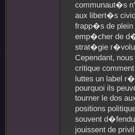
communaut�s n'on
aux libert�s civi
frapp�s de plein 
emp�cher de d�f
strat�gie r�volut
Cependant, nous
critique comment
luttes un label r
pourquoi ils peuv
tourner le dos au
positions politi
souvent d�fendue
jouissent de priv