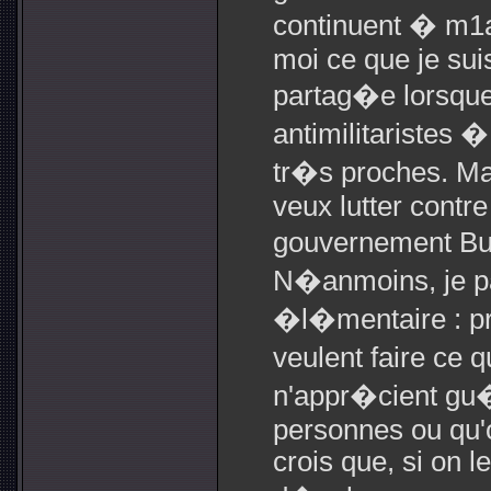
continuent � m1ai
moi ce que je sui
partag�e lorsque
antimilitaristes 
tr�s proches. Ma p
veux lutter contre
gouvernement Bu
N�anmoins, je par
�l�mentaire : pr
veulent faire ce 
n'appr�cient gu�
personnes ou qu'o
crois que, si on l