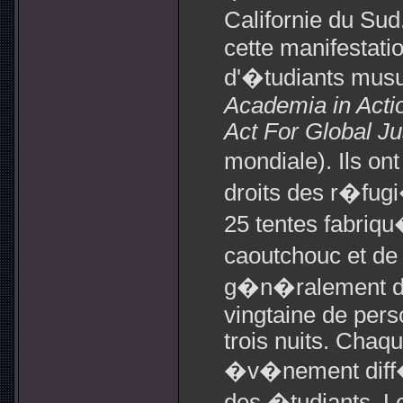
Californie du Sud
cette manifestat
d'�tudiants musu
Academia in Acti
Act For Global Ju
mondiale). Ils on
droits des r�fug
25 tentes fabri
caoutchouc et de
g�n�ralement da
vingtaine de per
trois nuits. Chaqu
�v�nement diff�re
des �tudiants. L