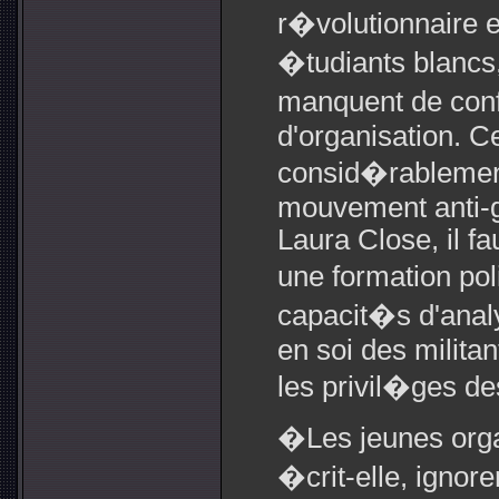
r�volutionnaire e
�tudiants blanc
manquent de conf
d'organisation. C
consid�rablement
mouvement anti-g
Laura Close, il f
une formation pol
capacit�s d'analy
en soi des milita
les privil�ges de
�Les jeunes organ
�crit-elle, ignore