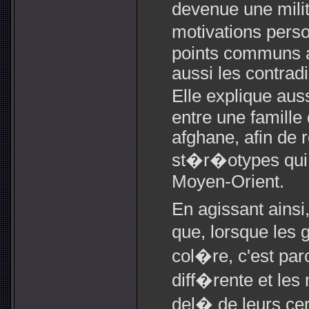
devenue une mili
motivations pers
points communs a
aussi les contrad
Elle explique aus
entre une famille
afghane, afin de 
st�r�otypes qui c
Moyen-Orient.
En agissant ainsi
que, lorsque les
col�re, c'est par
diff�rente et les
del� de leurs cer