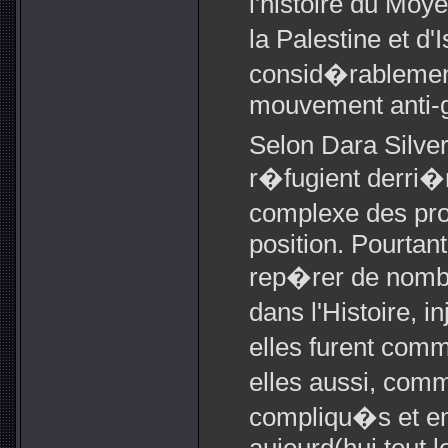
l'histoire du Moy
la Palestine et d'
consid�rablemen
mouvement anti-g
Selon Dara Silve
r�fugient derri�
complexe des pr
position. Pourtant
rep�rer de nombr
dans l'Histoire, 
elles furent com
elles aussi, com
compliqu�s et e