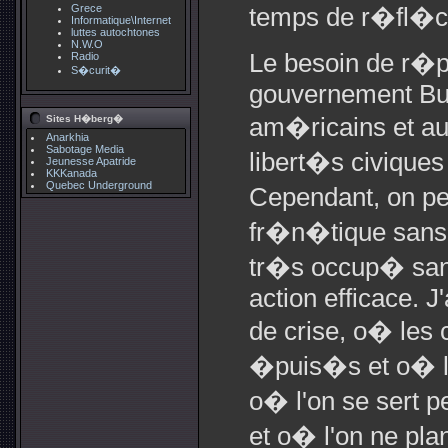
Grece
temps de r�fl�chi
Informatique\Internet
luttes autochtones
N.W.O
Le besoin de r�p
Radio
S�curit�
gouvernement Bu
Sites H�berg�
am�ricains et 
Anarkhia
Sabotage Media
libert�s civiques
Jeunesse Apatride
KKKanada
Quebec Underground
Cependant, on pe
fr�n�tique sans 
tr�s occup� san
action efficace. J
de crise, o� les
�puis�s et o� le
o� l'on se sert 
et o� l'on ne pla