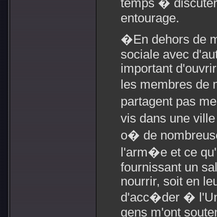
temps � discuter
entourage.
�En dehors de me
sociale avec d'aut
important d'ouvri
les membres de
partagent pas me
vis dans une ville
o� de nombreuse
l'arm�e et ce qu'e
fournissant un sa
nourrir, soit en l
d'acc�der � l'U
gens m'ont soute