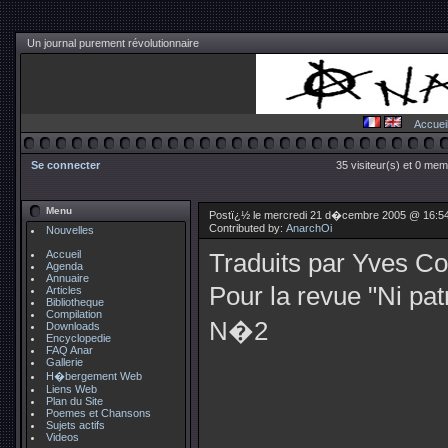
Un journal purement révolutionnaire
Accuei
Se connecter
35 visiteur(s) et 0 mem
Menu
Postï¿½ le mercredi 21 d�cembre 2005 @ 16:5
Contributed by:
AnarchOi
Nouvelles
Accueil
Traduits par Yves C
Agenda
Annuaire
Pour la revue "Ni patr
Articles
Bibliotheque
Compilation
N�2
Downloads
Encyclopedie
FAQ Anar
Gallerie
H�bergement Web
Liens Web
Plan du Site
Poemes et Chansons
Sujets actifs
Videos