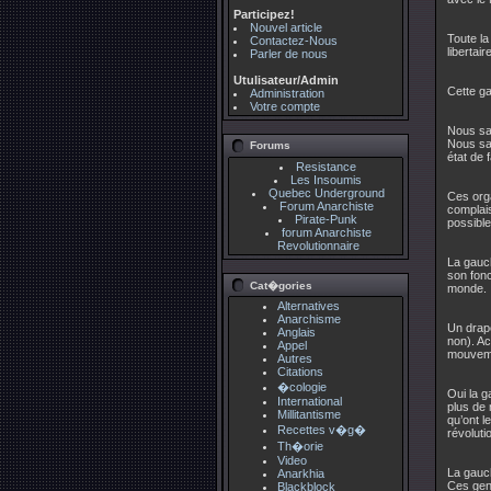
Participez!
Nouvel article
Toute la
Contactez-Nous
libertai
Parler de nous
Utulisateur/Admin
Cette ga
Administration
Votre compte
Nous sa
Nous sav
Forums
état de 
Resistance
Les Insoumis
Quebec Underground
Ces orga
Forum Anarchiste
complais
Pirate-Punk
possible
forum Anarchiste
Revolutionnaire
La gauc
son fonc
Cat�gories
monde.
Alternatives
Anarchisme
Un drap
Anglais
non). Ac
Appel
mouvemen
Autres
Citations
�cologie
Oui la g
International
plus de 
Millitantisme
qu’ont l
Recettes v�g�
révoluti
Th�orie
Video
La gauch
Anarkhia
Ces gens
Blackblock