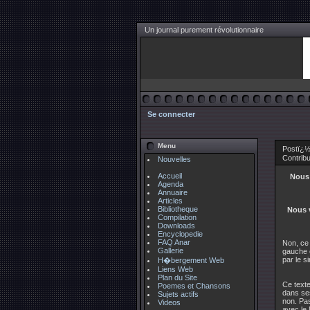
Un journal purement révolutionnaire
Se connecter
Menu
Postï¿½
Contrib
Nouvelles
Accueil
Nous 
Agenda
Annuaire
Articles
Bibliotheque
Nous v
Compilation
Downloads
Encyclopedie
FAQ Anar
Non, ce 
Gallerie
gauche e
par le s
H�bergement Web
Liens Web
Plan du Site
Ce texte
Poemes et Chansons
dans ses
Sujets actifs
non. Pas
Videos
avec le 