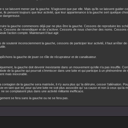
e-s se laissent mener par la gauche. N’agissent que par elle. Mais qu’ils se laissent guider 
e, ils pensent toujours que leur activité, que leur appartenance à la gauche sert quelque chos
he dangereuse.
truire la gauche commenons déjà par ne plus être la gauche. Cessons de reproduire les sc
ons. Cessons de revendiquer et de s’activer. Cessons de nous chercher des noms. Cessons 
eule l’action compte. Maintenant il faut agir.
de soutenir inconsciemment la gauche, cessons de participer leur activité, il faut arrêter de 
tile.
pêchons la gauche de jouer ce rôle de récuprateur et de canalisateur.
quement, la gauche doit devenir inexistante dans un mouvement qu’elle n’a pas insuffle. C
bole de la gauche qui pourrait s’immiscer dans une lutte et qui participe à un phénomène de r
ent mais inexorable.
 contagion de la gauche sera matrisée, il n’y aura plus qu’ la détruire, cesser l’aliénation. Pour
iste en tant que tel, pour qu’une lutte ne soit plus associée qu’ sa cause et non à ceux qui la 
 ne se complaisent plus dans une activité militante inefficace.
gement se fera sans la gauche ou ne se fera pas.