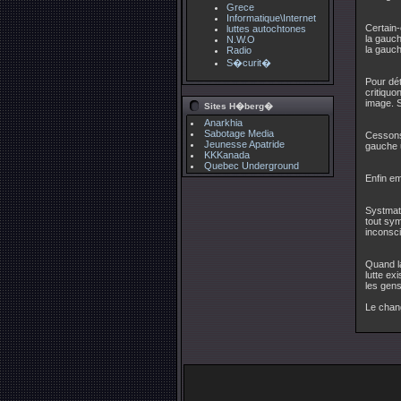
Grece
Informatique\Internet
Certain-
luttes autochtones
la gauch
N.W.O
la gauc
Radio
S�curit�
Pour dé
critiqu
image. S
Sites H�berg�
Anarkhia
Sabotage Media
Cessons 
Jeunesse Apatride
gauche u
KKKanada
Quebec Underground
Enfin em
Systmati
tout sym
inconsci
Quand la
lutte ex
les gens
Le chan