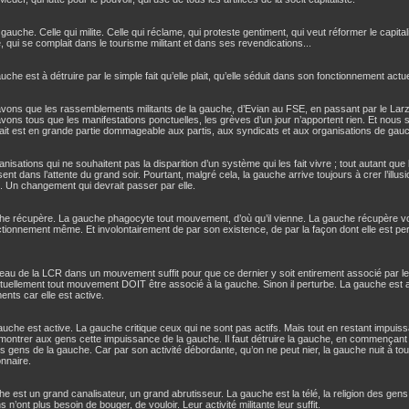
 gauche. Celle qui milite. Celle qui réclame, qui proteste gentiment, qui veut réformer le capitali
re, qui se complait dans le tourisme militant et dans ses revendications...
uche est à détruire par le simple fait qu’elle plait, qu’elle séduit dans son fonctionnement actue
vons que les rassemblements militants de la gauche, d’Evian au FSE, en passant par le Larz
ons tous que les manifestations ponctuelles, les grèves d’un jour n’apportent rien. Et nous
fait est en grande partie dommageable aux partis, aux syndicats et aux organisations de gau
nisations qui ne souhaitent pas la disparition d’un système qui les fait vivre ; tout autant que l
ent dans l’attente du grand soir. Pourtant, malgré cela, la gauche arrive toujours à crer l’ill
. Un changement qui devrait passer par elle.
he récupère. La gauche phagocyte tout mouvement, d’où qu’il vienne. La gauche récupère vo
tionnement même. Et involontairement de par son existence, de par la façon dont elle est per
eau de la LCR dans un mouvement suffit pour que ce dernier y soit entirement associé par l
tuellement tout mouvement DOIT être associé à la gauche. Sinon il perturbe. La gauche est
ts car elle est active.
auche est active. La gauche critique ceux qui ne sont pas actifs. Mais tout en restant impuissan
montrer aux gens cette impuissance de la gauche. Il faut détruire la gauche, en commençant p
es gens de la gauche. Car par son activité débordante, qu’on ne peut nier, la gauche nuit à toute
onnaire.
e est un grand canalisateur, un grand abrutisseur. La gauche est la télé, la religion des gens 
 n’ont plus besoin de bouger, de vouloir. Leur activité militante leur suffit.