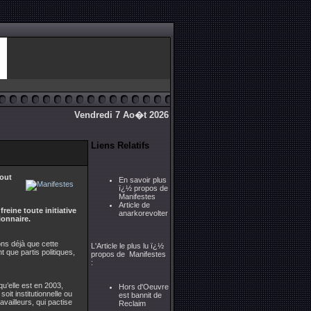
Vendredi 7 Ao�t 2026
Liens Relatifs
tout
En savoir plus
ï¿½ propos de
Manifestes
Article de
reine toute initiative
anarkorevolter
ionnaire.
ons déjà que cette
L'Article le plus lu ï¿½
t que partis politiques,
propos de Manifestes
:
qu’elle est en 2003,
Hors d'Oeuvre
oit institutionnelle ou
est bannit de
availleurs, qui pactise
Reclaim