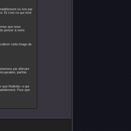
complètement ou non par
e. Et c’est ce qui rend
hémas que nous
de penser à notre
cultiver cette image de
ommenons par détruire
écupration, parfois
 que l’individu- e qui
maintiennent. Pour que