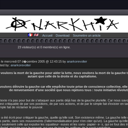
Accueil
Download
Soumettre un article
23 visiteur(s) et 0 membre(s) en ligne.
 le mercredi 07 d�cembre 2005 @ 12:43:15 by
anarkorevolter
uted by:
anarkorevolter
voulons la mort de la gauche pour aider la lutte, nous voulons la mort de la gauche 
autant que celle de la droite et du capitalisme.
oulons détruire la gauche car elle empêche toute prise de conscience collective, elle f
de renversement d’une société que nous rejetons tous : toute initiative révolut
texte n’a pas pour but de s’attaquer aux partis déjà has de la gauche plurielle. Car nous sav
st critiquable de par ses positions, de par ses actions, et de par le simple fait d’exister en tan
imple fait de réclamer le pouvoir.
 a été écrit pour critiquer la gauche, quelle qu’elle soit. Son existence même. La gauche telle 
 partis, dans ses mouvements (l’altermondialisation pour n’en citer qu’un). La gauche qu’elle s
 seulement celle qui expulse les squatteur- euses et les sans- papier- e- s, qui se fout des tr
Medef, qui lutte pour le pouvoir, qui use de tous les artifices de la socit capitaliste.