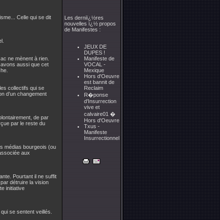
sme... Celle qui se dit
Les derniï¿½res
nouvelles ï¿½ propos
de Manifestes :
l.
JEUX DE
DUPES !
ac ne mènent à rien.
Manifeste de
 savons aussi que cet
VOCAL -
che.
Mexique
Hors d'Oeuvre
est bannit de
es collectifs qui se
Reclaim
usion d’un changement
R�ponse
d'Insurrection
vive et
calvaire01 �
lontairement, de par
Hors d'Oeuvre
çue par le reste du
Txus -
Manifeste
Insurrectionnel
es médias bourgeois (ou
 associée aux
te. Pourtant il ne suffit
ar détruire la vision
 initiative
qui se sentent veillés.