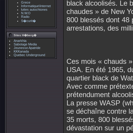
black alcoolisés. Le 
Grece
Informatique\Internet
chaudes » de New Yor
luttes autochtones
N.W.O
Radio
800 blessés dont 48 p
S�curit�
arrestations, des mil
Sites H�berg�
Anarkhia
Sabotage Media
Jeunesse Apatride
KKKanada
Quebec Underground
Ces mois « chauds » 
USA. En été 1965, du 
quartier black de Wat
Avec comme prétexte 
prétendument alcoolis
La presse WASP (whi
se déchaîne contre la
35 morts, 800 blessé
dévastation sur un p