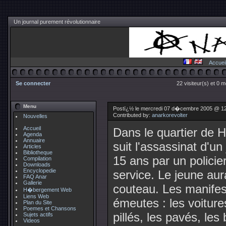
Un journal purement révolutionnaire
Accuei
Se connecter
22 visiteur(s) et 0 
Menu
Postï¿½ le mercredi 07 d�cembre 2005 @ 1
Contributed by:
anarkorevolter
Nouvelles
Accueil
Dans le quartier de H
Agenda
Annuaire
suit l'assassinat d'un
Articles
Bibliotheque
15 ans par un policier
Compilation
Downloads
Encyclopedie
service. Le jeune aura
FAQ Anar
Gallerie
couteau. Les manifes
H�bergement Web
Liens Web
émeutes : les voiture
Plan du Site
Poemes et Chansons
pillés, les pavés, les 
Sujets actifs
Videos