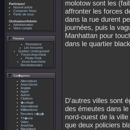
molotow sont les (fai
Participez!
Nouvel article
affronter les forces d
Contactez-Nous
Parler de nous
dans la rue durent pe
Utulisateur/Admin
Administration
journées, puis la vag
Votre compte
Manhattan pour touch
Forums
dans le quartier bla
Resistance
Les Insoumis
Quebec Underground
Forum Anarchiste
Pirate-Punk
forum Anarchiste
Revolutionnaire
Cat�gories
Alternatives
Anarchisme
Anglais
Appel
Autres
Citations
D'autres villes sont é
�cologie
International
des émeutes dans le 
Millitantisme
Recettes v�g�
nord-ouest de la vill
Th�orie
Video
que deux policiers bl
Anarkhia
Blackblock