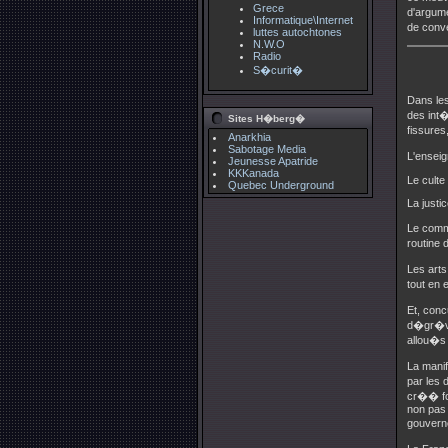
Grece
d'argume
Informatique\Internet
de conve
luttes autochtones
N.W.O
Radio
S�curit�
Dans les
des int�
Sites H�berg�
fissures
Anarkhia
Sabotage Media
L'enseig
Jeunesse Apatride
KKKanada
Le culte 
Quebec Underground
La justi
Le comme
routine 
Les arts
tout en 
Et, con
d�gr�vem
allou�s 
La manif
par les 
cr�� for
non pas 
gouverne