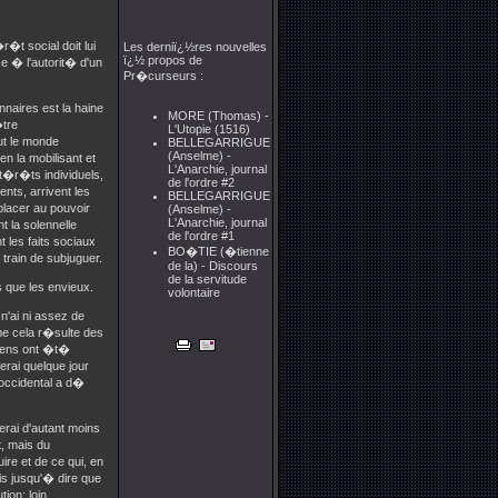
�t social doit lui
Les derniï¿½res nouvelles
ï¿½ propos de
se � l'autorit� d'un
Pr�curseurs :
nnaires est la haine
MORE (Thomas) -
�tre
L'Utopie (1516)
out le monde
BELLEGARRIGUE
(Anselme) -
n la mobilisant et
L'Anarchie, journal
nt�r�ts individuels,
de l'ordre #2
nts, arrivent les
BELLEGARRIGUE
mplacer au pouvoir
(Anselme) -
L'Anarchie, journal
la solennelle
de l'ordre #1
t les faits sociaux
BO�TIE (�tienne
train de subjuguer.
de la) - Discours
de la servitude
s que les envieux.
volontaire
n'ai ni assez de
me cela r�sulte des
�ens ont �t�
erai quelque jour
 occidental a d�
erai d'autant moins
, mais du
ire et de ce qui, en
ois jusqu'� dire que
ion; loin