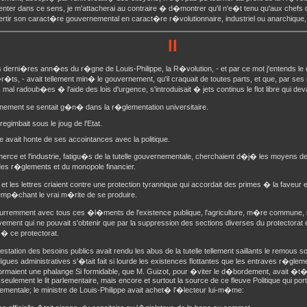
nter dans ce sens, je m'attacherai au contraire � d�montrer qu'il n'e�t tenu qu'aux chef
rtir son caract�re gouvernemental en caract�re r�volutionnaire, industriel ou anarchique, c
II
 derni�res ann�es du r�gne de Louis-Philippe, la R�volution, - et par ce mot j'entends 
r�ts, - avait tellement min� le gouvernement, qu'il craquait de toutes parts, et que, par s
, mal radoub�es � l'aide des lois d'urgence, s'introduisait � jets continus le flot libre qui deva
nement se sentait g�n� dans la r�glementation universitaire.
regimbait sous le joug de l'Etat.
ce avait honte de ses accointances avec la politique.
rce et l'industrie, fatigu�s de la tutelle gouvernementale, cherchaient d�j� les moyens de 
des r�glements et du monopole financier.
 et les lettres criaient contre une protection tyrannique qui accordait des primes � la faveur 
emp�chant le vrai m�rite de se produire.
curremment avec tous ces �l�ments de l'existence publique, l'agriculture, m�re commune,
ent qui ne pouvait s'obtenir que par la suppression des sections diverses du protectorat 
� ce protectorat.
estation des besoins publics avait rendu les abus de la tutelle tellement saillants le remous 
digues administratives s'�tait fait si lourde les existences flottantes que les entraves r�glem
maient une phalange Si formidable, que M. Guizot, pour �viter le d�bordement, avait �t�
seulement le lit parlementaire, mais encore et surtout la source de ce fleuve Politique qui porta
mentale; le ministre de Louis-Philippe avait achet� l'�lecteur lui-m�me: