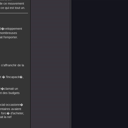
s de ce mouvement
e qui est tout un.
le d�veloppement
es nombreuses
it l'emporter.
s'affranchir de la
et � l'incapacit�,
 r�clamait un
et des budgets
social occasionn�
entaires avaient
 forc� d'acheter,
it la nef