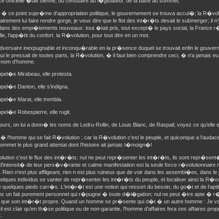
e officielle �tait sienne, du censitaire au l�gislateur. de la base au sommet.
� ce point supr�me d'appropriation politique, le gouvernement se trouva accul�; la R�volu
rement lui faire rendre gorge, je veux dire que le flot des int�r�ts devait le submerger; il n'
 dans des empi�tements nouveaux: tout �tait pris, tout except� le pays social, la France r
elle, l'app�tit du confort. la R�volution, pour tout dire en un mot.
dversaire inexpugnable et inconqu�rable en la pr�sence duquel se trouvait enfin le gouver
qui le pressait de toutes parts, la R�volution, � il faut bien comprendre ceci, � n'a jamais eu
n nom d'homme.
ppel�e Mirabeau, elle protesta.
ppel�e Danton, elle s'indigna.
ppel�e Marat, elle trembla.
ppel�e Robespierre, elle rugit.
ours, on lui a donn� les noms de Ledru-Rollin, de Louis Blanc, de Raspail; voyez ce qu'elle en
� l'homme qui se fait R�volution ; car la R�volution c'est le peuple, et quiconque a l'audace
ommet le plus grand attentat dont l'histoire ait jamais t�moign�!
lution c'est le flux des int�r�ts: nul ne peut repr�senter les int�r�ts, ils sont repr�s
 d'intensit� de leur pers�v�rante et calme manifestation est la seule force r�volutionnaire 
. Rien n'est plus affligeant, rien n est plus ruineux que de voir dans les assembl�es, dans l
uelques individus se vanter de repr�senter les int�r�ts du peuple, et localiser ainsi la R�v
 quelques pieds carr�s. L'int�r�t est une notion qui ressort du besoin, du go�t et de l'apt
nc un fait purement personnel qui r�pugne � toute d�l�gation; nul ne peut �tre apte � r�
 que son int�r�t propre. Quand un homme se pr�sente qui d�t � un autre homme : Je vai
, il est clair qu'en th�se politique ou de non-garantie, l'homme d'affaires fera ses affaires pro
.