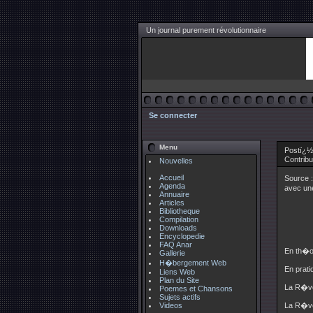
Un journal purement révolutionnaire
Se connecter
Menu
Postï¿½
Contrib
Nouvelles
Accueil
Source 
Agenda
avec une
Annuaire
Articles
Bibliotheque
Compilation
Downloads
Encyclopedie
FAQ Anar
En th�o
Gallerie
H�bergement Web
En prati
Liens Web
Plan du Site
La R�vol
Poemes et Chansons
Sujets actifs
Videos
La R�vol