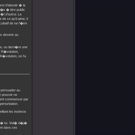
est d'aboutir � la
i�e � titre public
�t d'autrui. La
 de ce qu'il aime; il
ultatif de ne l'�tre
ns devenir au
ue, ou derri�re une
a R�volution,
 R�volution, on l'a
r persuader au
Le pouvoir ne
aient commencer par
perturbation.
llant les instincts
s � lui. Voil� d�j�
nt dans ces