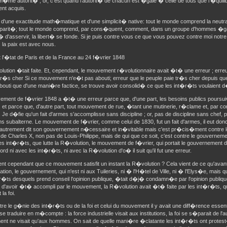
 m�me autorit� ; or, c'est quand l'autorit� de chacun est �gale � celle de tous que l'�quili
nt acquis.
 d'une exactitude math�matique et d'une simplicit� native: tout le monde comprend la neutra
r parit�; tout le monde comprend, par cons�quent, comment, dans un groupe d'hommes �ga
t� d'asservir, la libert� se fonde. Si je puis contre vous ce que vous pouvez contre moi notr
la paix est avec nous.
t l'�tat de Paris et de la France au 24 f�vrier 1848
ution �tait faite. Et, cependant, le mouvement r�volutionnaire avait �t� une erreur ; erre
r�s cher Si ce mouvement n'e�t pas abouti; erreur que le peuple paie tr�s cher depuis q
abouti que d'une mani�re factice, se trouve avoir consolid� ce que les int�r�ts voulaient d�tr
ment de f�vrier 1848 a �t� une erreur parce que, d'une part, les besoins publics poursuiv
le, et parce que, d'autre part, tout mouvement de rue, �tant une mutinerie, r�clame et, par 
le. Je d�fie qu'un fait d'armes s'accomplisse sans discipline ; or, pas de discipline sans chef,
ns subalterne. Le mouvement de f�vrier, comme celui de 1830, fut un fait d'armes, il eut don
, autrement dit son gouvernement n�cessaire et in�vitable mais c'est pr�cis�ment contre 
de Charles X, non pas de Louis-Philippe, mais de qui que ce soit, c'est contre le gouverneme
 les int�r�ts, que lutte la R�volution, le mouvement de f�vrier, qui portait le gouvernement 
cord ni avec les int�r�ts, ni avec la R�volution d'o� il suit qu'il fut une erreur.
nt cependant que ce mouvement satisfit un instant la R�volution ? Cela vient de ce qu'avant
ation, le gouvernement, qui n'est ni aux Tuileries, ni � l'H�tel de Ville, ni � l'Elys�e, mais 
r�ts desquels prend conseil l'opinion publique, �tait d�j� condamn�e par l'opinion publique
 d'avoir �t� accompli par le mouvement, la R�volution avait �t� faite par les int�r�ts, qu
 la foi.
tre le g�nie des int�r�ts ou de la foi et celui du mouvement il y avait une diff�rence essenti
se traduire en m�compte : la force industrielle visait aux institutions, la foi se s�parait de l'a
t ne visait qu'aux hommes. On sait de quelle mani�re �clatante les int�r�ts ont protest