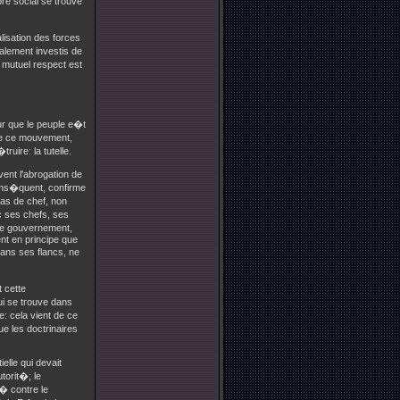
bre social se trouve
lisation des forces
lement investis de
e mutuel respect est
ur que le peuple e�t
ue ce mouvement,
uire: la tutelle.
ent l'abrogation de
cons�quent, confirme
 pas de chef, non
c ses chefs, ses
le gouvernement,
nt en principe que
dans ses flancs, ne
 cette
qui se trouve dans
: cela vient de ce
e les doctrinaires
elle qui devait
utorit�; le
� contre le