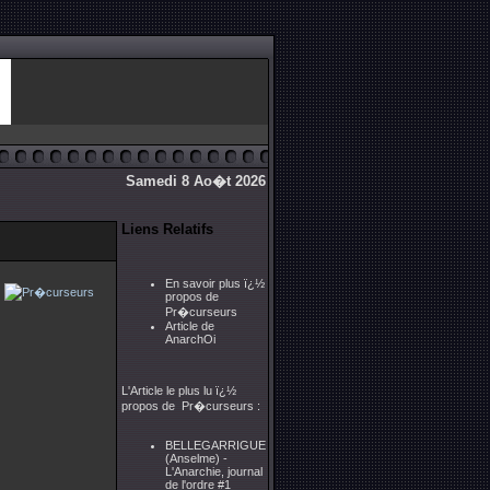
Samedi 8 Ao�t 2026
Liens Relatifs
En savoir plus ï¿½
propos de
Pr�curseurs
Article de
AnarchOi
L'Article le plus lu ï¿½
propos de Pr�curseurs :
BELLEGARRIGUE
(Anselme) -
L'Anarchie, journal
de l'ordre #1