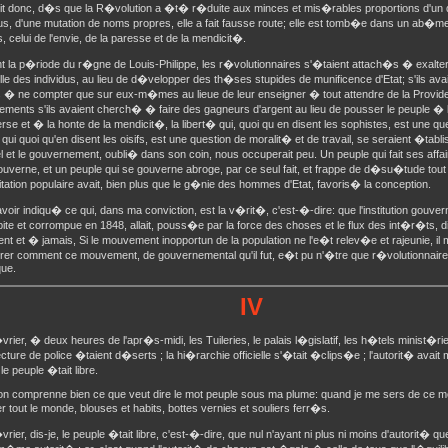
oit donc, d�s que la R�volution a �t� r�duite aux minces et mis�rables proportions d'u
dus, d'une mutation de noms propres, elle a fait fausse route; elle est tomb�e dans un ab�me;
celui de l'envie, de la paresse et de la mendicit�.
nt la p�riode du r�gne de Louis-Philippe, les r�volutionnaires s'�taient attach�s � exalter l'
elle des individus, au lieu de d�velopper des th�ses stupides de munificence d'Etat; s'ils ava
us � ne compter que sur eux-m�mes au lieue de leur enseigner � tout attendre de la Prov
ments s'ils avaient cherch� � faire des gagneurs d'argent au lieu de pousser le peuple � l
rse et � la honte de la mendicit�, la libert� qui, quoi qu en disent les sophistes, est une qu
qui quoi qu'en disent les oisifs, est une question de moralit� et de travail, se seraient �tabl
l et le gouvernement, oubli� dans son coin, nous occuperait peu. Un peuple qui fait ses affa
ouverne, et un peuple qui se gouverne abroge, par ce seul fait, et frappe de d�su�tude tout le
gitation populaire avait, bien plus que le g�nie des hommes d'Etat, favoris� la conception.
oir indiqu� ce qui, dans ma conviction, est la v�rit�, c'est-�-dire: que l'institution gouv
e et corrompue en 1848, allait, pouss�e par la force des choses et le flux des int�r�ts, 
t et � jamais, Si le mouvement inopportun de la population ne l'e�t relev�e et rajeunie, il
r comment ce mouvement, de gouvernemental qu'il fut, e�t pu n'�tre que r�volutionnaire, 
que.
IV
vrier, � deux heures de l'apr�s-midi, les Tuileries, le palais l�gislatif, les h�tels minist�riel
cture de police �taient d�serts ; la hi�rarchie officielle s'�tait �clips�e ; l'autorit� avait
le peuple �tait libre.
'on comprenne bien ce que veut dire le mot peuple sous ma plume: quand je me sers de ce mo
 tout le monde, blouses et habits, bottes vernies et souliers ferr�s.
vrier, dis-je, le peuple �tait libre, c'est-�-dire, que nul n'ayant ni plus ni moins d'autorit� q