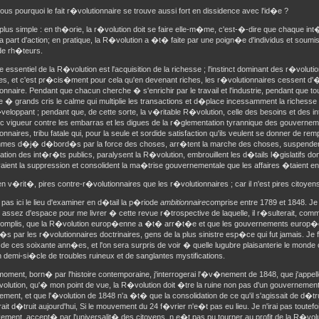
us pourquoi le fait r�volutionnaire se trouve aussi fort en dissidence avec l'id�e ?
plus simple : en th�orie, la r�volution doit se faire elle-m�me, c'est-�-dire que chaque int�r
sa part d'action; en pratique, la R�volution a �t� faite par une poign�e d'individus et soumi
de rh�teurs.
 essentiel de la R�volution est l'acquisition de la richesse ; l'instinct dominant des r�volutio
es, et c'est pr�cis�ment pour cela qu'en devenant riches, les r�volutionnaires cessent d'
onnaire. Pendant que chacun cherche � s'enrichir par le travail et l'industrie, pendant que t
� grands cris le calme qui multiplie les transactions et d�place incessamment la richesse e
veloppant ; pendant que, de cette sorte, la v�ritable R�volution, celle des besoins et des i
ec vigueur contre les embarras et les digues de la r�glementation tyrannique des gouverneme
onnaires, tribu fatale qui, pour la seule et sordide satisfaction qu'ils veulent se donner de re
mes d�j� d�bord�s par la force des choses, arr�tent la marche des choses, suspendent 
ation des int�r�ts publics, paralysent la R�volution, embrouillent les d�tails l�gislatifs don
aient la suppression et consolident la ma�trise gouvernementale que les affaires �taient en 
, en v�rit�, pires contre-r�volutionnaires que les r�volutionnaires ; car il n'est pires citoyen
 pas ici le lieu d'examiner en d�tail la p�riode
ambitionnaire
comprise entre 1789 et 1848. Je 
 assez d'espace pour me livrer � cette revue r�trospective de laquelle, il r�sulterait, com
ccomplis, que la R�volution europ�enne a �t� arr�t�e et que les gouvernements europ
�s par les r�volutionnaires doctrinaires, gens de la plus sinistre esp�ce qui fut jamais. Je f
re de ces soixante ann�es, et l'on sera surpris de voir � quelle lugubre plaisanterie le monde
n demi-si�cle de troubles ruineux et de sanglantes mystifications.
moment, born� par l'histoire contemporaine, j'interrogerai l'�v�nement de 1848, que j'appell
lution, qu'� mon point de vue, la R�volution doit �tre la ruine non pas d'un gouvernement
ment, et que l'�volution de 1848 n'a �t� que la consolidation de ce qu'il s'agissait de d�tru
erait d�truit aujourd'hui, Si le mouvement du 24 f�vrier n'e�t pas eu lieu. Je n'irai pas toutef
ment, accept� par l'universalit� des citoyens, n e�t pas pu tourner au profit de la R�volut