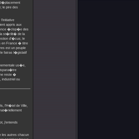
n d�placement
 le pire des
initiative
ient appris aux
idence �clop�e des
a st�rilit� de la
estion d'�cus; le
is en France � titre
ires est un peuple
 fatras l�gislatif
ernementale us�e,
dispara�tre
 me reste �
industriel ou
s, l'H�tel de Ville,
 mat�riellement
t, j'entends
ue les autres chacun