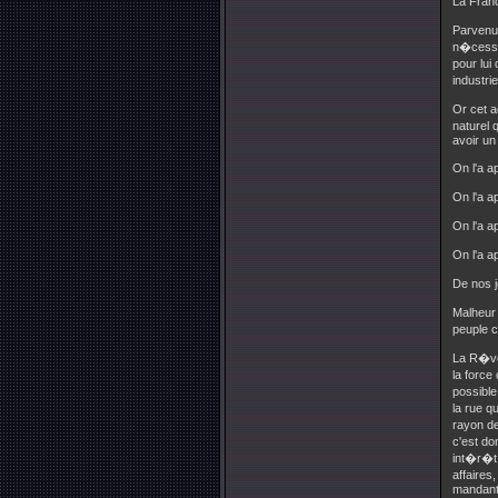
La Franc
Parvenu 
n�cessai
pour lui
industri
Or cet a
naturel 
avoir u
On l'a a
On l'a a
On l'a a
On l'a a
De nos j
Malheur 
peuple c
La R�vo
la force
possible
la rue q
rayon de
c'est do
int�r�t
affaires
mandant