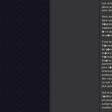
Les rich
allons l
sens des
Ainsi, l
dans une
d�gradan
capitaux
� ce que
de p�n�t
C'est de
R�voluti
de g�n�r
pr�occup
d'�mulat
d'o� la
autremen
pour r�p
richesse
professe
des roya
ce soit,
plus gra
Nul ne p
l'�dific
est pous
songerai
maintien