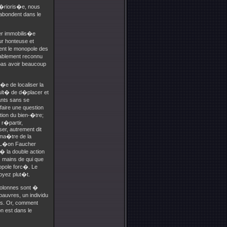
f�rioris�e, nous
 abondent dans le
ter immobilis�e
ur honteuse et
ment le monopole des
alablement reconnu
t pas avoir beaucoup
d�e de localiser la
acult� de d�placer et
tants sans se
faire une question
ition du bien-�tre;
r�partir,
er, autrement dit
 ma�tre de la
M. L�on Faucher
� la double action
s mains de qui que
nopole forc�. Le
oyez plut�t.
colonnes sont �
pauvres, un individu
hes. Or, comment
n est dans le