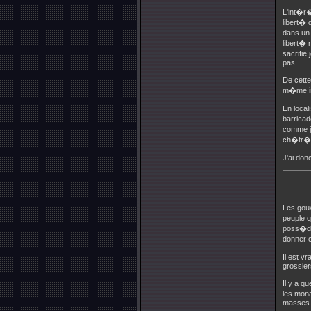
L'int�r�
libert� 
dans un 
libert� n
sacrifie 
pas.
De cette
m�me in
En local
barricad
comme je
ch�tr�e,
J'ai don
Les gou
peuple q
poss�de 
donner c
Il est v
grossier
Il y a q
les mon
masses 