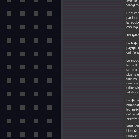
avait la
forc�me
Ceci est
par leu
la facul
assur�: 
Tel �tai
La R�vol
pay�e t
qui n'a 
Le mouve
la tutel
la tutel
plus, sa
tuteurs
non pas 
militent
fut d'ac
D'o� vie
manifest
les int�
qu'avant
appellent
Mais, en
bient�t 
mouvemen