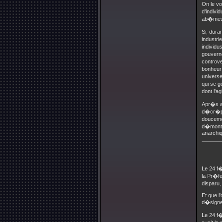
On le v
d'indivi
ab�mes, 
Si, dura
industri
individ
gouverne
controve
bonheur 
universe
qui se g
dont l'a
Apr�s av
d�cr�pit
doucemen
d�montre
anarchi
Le 24 f�
la Pr�fe
disparu, 
Et que l
d�signer
Le 24 f�