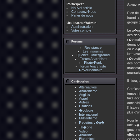
Participez!
Savez-vo
Nouvel article
Contactez-Nous
Rien de 
Parler de nous
fournir 
groupe 
Utulisateur/Admin
Administration
Votre compte
Le g�nie
des rich
r�voluti
Forums
demande 
Resistance
en la d�
Les Insoumis
lutte av
Quebec Underground
r�voluti
Forum Anarchiste
Pirate-Punk
des hom
forum Anarchiste
manifest
Revolutionnaire
poursuiv
Il n'est
Cat�gories
Alternatives
Ce n'est
Anarchisme
temps ni
Anglais
faits a
Appel
Autres
consolid
Citations
l'histoi
�cologie
plus d'u
International
Millitantisme
Pour le 
Recettes v�g�
une R�vo
Th�orie
gouverne
Video
effet, s
Anarkhia
Blackblock
ce mouve