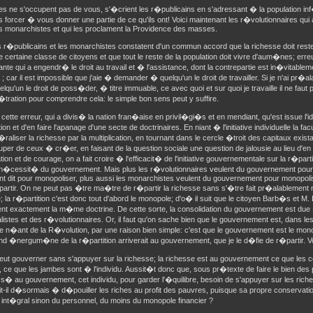
es ne s'occupent pas de vous, s'�crient les r�publicains en s'adressant � la population in
es forcer � vous donner une partie de ce qu'ils ont! Voici maintenant les r�volutionnaires qui
 monarchistes et qui les proclament la Providence des masses.
es r�publicains et les monarchistes constatent d'un commun accord que la richesse doit res
 certaine classe de citoyens et que tout le reste de la population doit vivre d'aum�nes; erre
te qui a engendr� le droit au travail et � l'assistance, dont la contrepartie est in�vitable
 ; car il est impossible que j'aie � demander � quelqu'un le droit de travailler. Si je n'ai pr�
lqu'un le droit de poss�der, � titre immuable, ce avec quoi et sur quoi je travaille il ne fau
ration pour comprendre cela: le simple bon sens peut y suffire.
 cette erreur, qui a divis� la nation fran�aise en privil�gi�s et en mendiant, qu'est issue l'i
on et d'en faire l'apanage d'une secte de doctrinaires. En niant � l'initiative individuelle la f
aliser la richesse par la multiplication, en tournant dans le cercle �troit des capitaux exis
er de ceux � cr�er, en faisant de la question sociale une question de jalousie au lieu d'en 
ion et de courage, on a fait croire � l'efficacit� de l'initiative gouvernementale sur la r�part
 n�cessit� du gouvernement. Mais plus les r�volutionnaires veulent du gouvernement pour 
t dit pour monopoliser, plus aussi les monarchistes veulent du gouvernement pour monopolis
artir. On ne peut pas �tre ma�tre de r�partir la richesse sans s'�tre fait pr�alablement
; la r�partition c'est donc tout d'abord le monopole; d'o� il suit que le citoyen Barb�s et 
nt exactement la m�me doctrine. De cette sorte, la consolidation du gouvernement est due 
listes et des r�volutionnaires. Or, il faut qu'on sache bien que le gouvernement est, dans le
 le n�ant de la R�volution, par une raison bien simple: c'est que le gouvernement est le mo
nd �nergum�ne de la r�partition arriverait au gouvernement, que je le d�fie de r�partir. V
eut gouverner sans s'appuyer sur la richesse; la richesse est au gouvernement ce que les 
e, ce que les jambes sont � l'individu. Aussit�t donc que, sous pr�texte de faire le bien des 
s� au gouvernement, cet individu, pour garder l'�quilibre, besoin de s'appuyer sur les ric
t-il d�sormais � d�pouiller les riches au profit des pauvres, puisque sa propre conservatio
 int�gral sinon du personnel, du moins du monopole financier ?