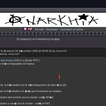
Accueil
Download
Soumettre un article
25 visiteur(s) et 0 membre(s) en ligne.
 le dimanche 04 d�cembre 2005 @ 00:56:33 by
AnarchOi
uted by:
AnarchOi
:
http://www.1848.fr.st
(fichier RTF )
 br�ve biographie de l'auteur.
I
rie, la R�volution est le d�veloppement du bien-�tre
(1)
.
que la R�volution n'a �t� que l'extension du malaise.
ution doit enrichir tout le monde: voil� l'ID�E.
ution a ruin� tout le monde : voil� le FAIT.