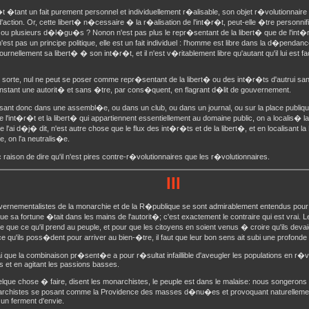
t �tant un fait purement personnel et individuellement r�alisable, son objet r�volutionnaire 
d'action. Or, cette libert� n�cessaire � la r�alisation de l'int�r�t, peut-elle �tre personnif
ou plusieurs d�l�gu�s ? Nonon n'est pas plus le repr�sentant de la libert� que de l'int�r
'est pas un principe politique, elle est un fait individuel : l'homme est libre dans la d�pendance
journellement sa libert� � son int�r�t, et il n'est v�ritablement libre qu'autant qu'il lui est fac
 sorte, nul ne peut se poser comme repr�sentant de la libert� ou des int�r�ts d'autrui sa
stant une autorit� et sans �tre, par cons�quent, en flagrant d�lit de gouvernement.
isant donc dans une assembl�e, ou dans un club, ou dans un journal, ou sur la place publiq
e l'int�r�t et la libert� qui appartiennent essentiellement au domaine public, on a localis� l
 l'ai d�j� dit, n'est autre chose que le flux des int�r�ts et de la libert�, et en localisant la
 on l'a neutralis�e.
c raison de dire qu'il n'est pires contre-r�volutionnaires que les r�volutionnaires.
III
vernementalistes de la monarchie et de la R�publique se sont admirablement entendus pou
ue sa fortune �tait dans les mains de l'autorit�; c'est exactement le contraire qui est vrai. 
que ce qu'il prend au peuple, et pour que les citoyens en soient venus � croire qu'ils dev
e qu'ils poss�dent pour arriver au bien-�tre, il faut que leur bon sens ait subi une profonde 
rai que la combinaison pr�sent�e a pour r�sultat infaillible d'aveugler les populations en r�vei
s et en agitant les passions basses.
uelque chose � faire, disent les monarchistes, le peuple est dans le malaise: nous songeron
archistes se posant comme la Providence des masses d�nu�es et provoquant naturelleme
un ferment d'envie.