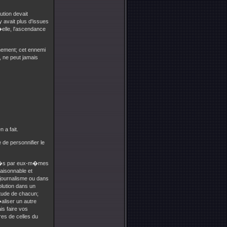
tion devait
y avait plus d'issues
�elle, l'ascendance
nement; cet ennemi
, ne peut jamais
 a fait.
 de personnifier le
ent�s par eux-m�mes
raisonnable et
e journalisme ou dans
olution dans un
itude de chacun;
aliser un autre
s faire vos
pres de celles du