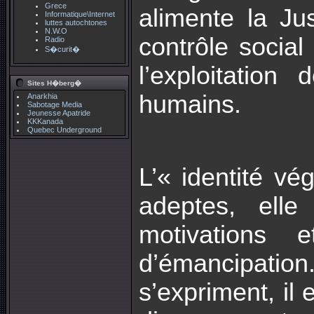
Grece
alimente la Jus
Informatique\Internet
luttes autochtones
N.W.O
contrôle social 
Radio
S�curit�
l’exploitatio
Sites H�berg�
humains.
Anarkhia
Sabotage Media
Jeunesse Apatride
KKKanada
Quebec Underground
L’« identité vé
adeptes, elle
motivations 
d’émancipation
s’expriment, il