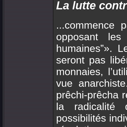
La lutte cont
...commence pa
opposant les
humaines”». L
seront pas lib
monnaies, l’uti
vue anarchist
prêchi-prêcha r
la radicalit
possibilités ind