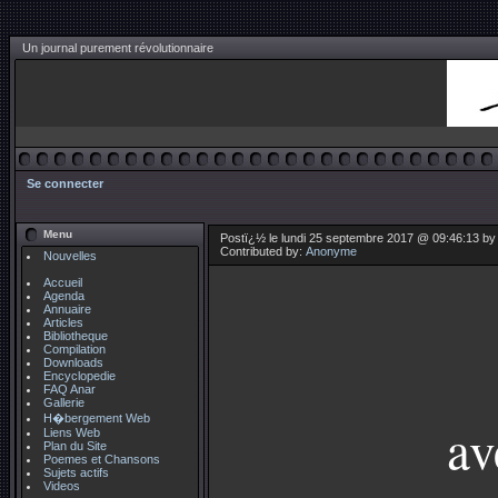
Un journal purement révolutionnaire
Se connecter
Menu
Postï¿½ le lundi 25 septembre 2017 @ 09:46:13 b
Contributed by:
Anonyme
Nouvelles
Accueil
Agenda
Annuaire
Articles
Bibliotheque
Compilation
Downloads
Encyclopedie
FAQ Anar
Gallerie
H�bergement Web
av
Liens Web
Plan du Site
Poemes et Chansons
Sujets actifs
Videos