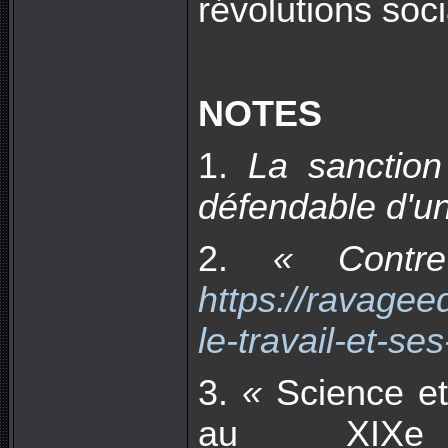
révolutions socia
NOTES
1.
La sanction
défendable d'un
2.
« Contr
https://ravagee
le-travail-et-se
3.
«
Science et 
au XIXe