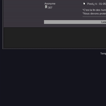
Anonyme
Postï¿½ : 01-05
307
"C'est la fin des h
"Nous devons protes
Les
Temp