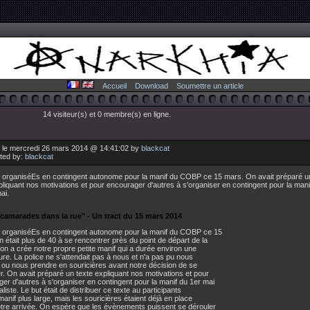
Accueil
Download
Soumettre un article
14 visiteur(s) et 0 membre(s) en ligne.
 le mercredi 26 mars 2014 @ 14:41:02 by
blackcat
uted by:
blackcat
t organiséEs en contingent autonome pour la manif du COBP ce 15 mars. On avait préparé u
pliquant nos motivations et pour encourager d'autres à s'organiser en contingent pour la mani
ai.
camarades dans la rue" - Un tract du 15 mars 2014
t organiséEs en contingent autonome pour la manif du COBP ce 15
 était plus de 40 à se rencontrer près du point de départ de la
 on a crée notre propre petite manif qui a durée environ une
re. La police ne s'attendait pas à nous et n'a pas pu nous
 ou nous prendre en souricières avant notre décision de se
r. On avait préparé un texte expliquant nos motivations et pour
er d'autres à s'organiser en contingent pour la manif du 1er mai
aliste. Le but était de distribuer ce texte au participants
manif plus large, mais les souricières étaient déjà en place
tre arrivée. On espère que les évènements puissent se dérouler