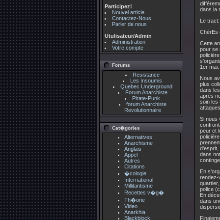
différem
Participez!
dans la 
Nouvel article
Contactez-Nous
Le tract:
Parler de nous
ChèrEs 
Utulisateur/Admin
Administration
Cette an
Votre compte
pour se 
policièr
s'organi
Forums
1er mai.
Resistance
Nous avo
Les Insoumis
plus col
Quebec Underground
dans les
Forum Anarchiste
après no
Pirate-Punk
soin les
forum Anarchiste
attaques
Revolutionnaire
Si nous 
confront
Cat�gories
peur et 
policièr
Alternatives
prennent 
Anarchisme
d'esprit,
Anglais
dans not
Appel
continge
Autres
Citations
En s'org
�cologie
rendez-v
International
quartier
Millitantisme
police (
Recettes v�g�
En décen
Th�orie
dans une
Video
dispersi
Anarkhia
Blackblock
Finaleme