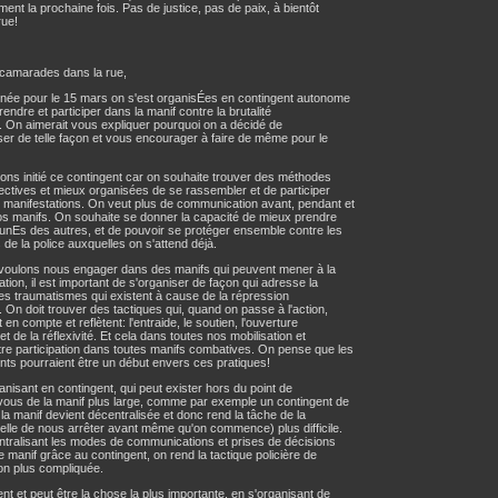
ment la prochaine fois. Pas de justice, pas de paix, à bientôt
rue!
camarades dans la rue,
née pour le 15 mars on s'est organisÉes en contingent autonome
rendre et participer dans la manif contre la brutalité
e. On aimerait vous expliquer pourquoi on a décidé de
ser de telle façon et vous encourager à faire de même pour le
ns initié ce contingent car on souhaite trouver des méthodes
lectives et mieux organisées de se rassembler et de participer
 manifestations. On veut plus de communication avant, pendant et
s manifs. On souhaite se donner la capacité de mieux prendre
 unEs des autres, et de pouvoir se protéger ensemble contre les
 de la police auxquelles on s'attend déjà.
voulons nous engager dans des manifs qui peuvent mener à la
ation, il est important de s'organiser de façon qui adresse la
les traumatismes qui existent à cause de la répression
e. On doit trouver des tactiques qui, quand on passe à l'action,
en compte et reflètent: l'entraide, le soutien, l'ouverture
 et de la réflexivité. Et cela dans toutes nos mobilisation et
re participation dans toutes manifs combatives. On pense que les
nts pourraient être un début envers ces pratiques!
anisant en contingent, qui peut exister hors du point de
ous de la manif plus large, comme par exemple un contingent de
, la manif devient décentralisée et donc rend la tâche de la
celle de nous arrêter avant même qu'on commence) plus difficile.
tralisant les modes de communications et prises de décisions
 manif grâce au contingent, on rend la tactique policière de
on plus compliquée.
nt et peut être la chose la plus importante, en s'organisant de