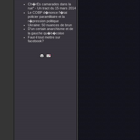
Ch�rEs camarades dans la
rue" - Un tract du 15 mars 2014
Le COBP d�nonce l'�tat
policier paramilitaire et la
r�pression politique
Ukraine: 50 nuances de brun
D'un certain anarchisme et de
la gauche qu�b�coise
Faut-il tout mettre sur
facebook?