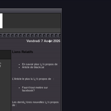
Vendredi 7 Ao�t 2026
Liens Relatifs
n
En savoir plus ï¿½ propos de
f
Article de blackcat
L'Article le plus lu ï¿½ propos de :
Faut-il tout mettre sur
facebook?
Les derniï¿½res nouvelles ï¿½ propos
de :