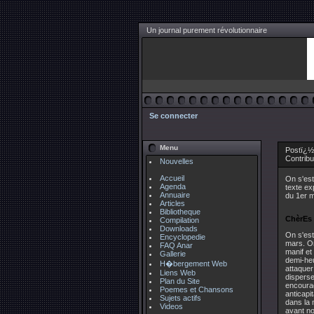
Un journal purement révolutionnaire
Se connecter
Menu
Postï¿½
Contrib
Nouvelles
Accueil
On s'es
Agenda
texte ex
Annuaire
du 1er m
Articles
Bibliotheque
ChèrEs 
Compilation
Downloads
On s'es
Encyclopedie
mars. On
FAQ Anar
manif et
Gallerie
demi-heu
H�bergement Web
attaquer
Liens Web
disperse
Plan du Site
encourag
Poemes et Chansons
anticapit
Sujets actifs
dans la 
Videos
avant no