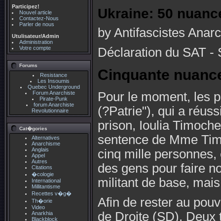
Participez!
Ukraine: 50 nuanc
Nouvel article
Contactez-Nous
Parler de nous
by Antifascistes Anar
Utulisateur/Admin
Administration
Votre compte
Déclaration du SAT - 
Forums
Cinquante nuanc
Resistance
Les Insoumis
Quebec Underground
Forum Anarchiste
Pour le moment, les p
Pirate-Punk
forum Anarchiste
(?Patrie"), qui a réus
Revolutionnaire
prison, Ioulia Timoche
Cat�gories
sentence de Mme Timo
Alternatives
Anarchisme
Anglais
cinq mille personnes, 
Appel
Autres
des gens pour faire n
Citations
�cologie
militant de base, mai
International
Millitantisme
Recettes v�g�
Afin de rester au pouv
Th�orie
Video
de Droite (SD). Deux t
Anarkhia
Blackblock