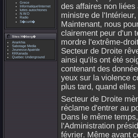
Grece
des affaires non liée
Informatique\Internet
luttes autochtones
ministre de l'Intérieu
N.W.O
Radio
S�curit�
Maintenant, nous pour
clairement peur d'un t
Sites H�berg�
mordre l'extrême-droi
Anarkhia
Sabotage Media
Secteur de Droite rêve
Jeunesse Apatride
KKKanada
Quebec Underground
ainsi qu'ils ont été s
contenant des données 
yeux sur la violence 
plus tard, quand elles
Secteur de Droite mène
réclame d'entrer au p
Dans le même temps, 
l'Administration prési
février. Même avant ce