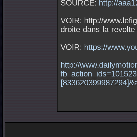
SOURCE:
http://aaa1
VOIR: http://www.lefi
droite-dans-la-revolt
VOIR:
https://www.y
http://www.dailymotio
fb_action_ids=101523
[833620399987294]&a