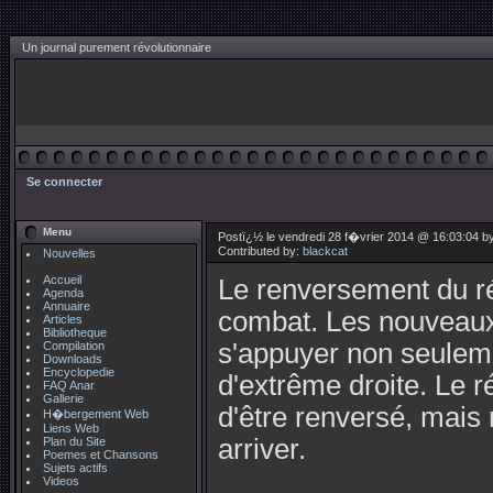
Un journal purement révolutionnaire
Se connecter
Menu
Postï¿½ le vendredi 28 f�vrier 2014 @ 16:03:04 b
Contributed by:
blackcat
Nouvelles
Accueil
Le renversement du rég
Agenda
Annuaire
combat. Les nouveaux 
Articles
Bibliotheque
s'appuyer non seuleme
Compilation
Downloads
Encyclopedie
d'extrême droite. Le r
FAQ Anar
Gallerie
d'être renversé, mais 
H�bergement Web
Liens Web
arriver.
Plan du Site
Poemes et Chansons
Sujets actifs
Videos