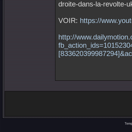
droite-dans-la-revolte-
VOIR:
https://www.yo
http://www.dailymotion
fb_action_ids=1015230
[833620399987294]&ac
Temp