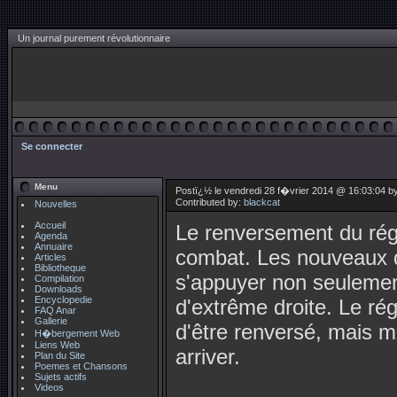
Un journal purement révolutionnaire
Se connecter
Menu
Postï¿½ le vendredi 28 f�vrier 2014 @ 16:03:04 b
Contributed by:
blackcat
Nouvelles
Accueil
Le renversement du régi
Agenda
Annuaire
combat. Les nouveaux di
Articles
Bibliotheque
s'appuyer non seulement
Compilation
Downloads
Encyclopedie
d'extrême droite. Le rég
FAQ Anar
Gallerie
d'être renversé, mais ma
H�bergement Web
Liens Web
arriver.
Plan du Site
Poemes et Chansons
Sujets actifs
Videos