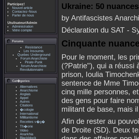
Ukraine: 50 nuances
Participez!
Nouvel article
Contactez-Nous
Parler de nous
by Antifascistes Anarc
Utulisateur/Admin
Administration
Déclaration du SAT - Sy
Votre compte
Cinquante nuance
Forums
Resistance
Les Insoumis
Quebec Underground
Pour le moment, les pri
Forum Anarchiste
Pirate-Punk
(?Patrie"), qui a réussi
forum Anarchiste
Revolutionnaire
prison, Ioulia Timochenk
sentence de Mme Timoch
Cat�gories
Alternatives
cinq mille personnes, e
Anarchisme
Anglais
Appel
des gens pour faire nom
Autres
Citations
militant de base, mais 
�cologie
International
Millitantisme
Afin de rester au pouvoi
Recettes v�g�
Th�orie
de Droite (SD). Deux ten
Video
Anarkhia
dans des affaires non l
Blackblock