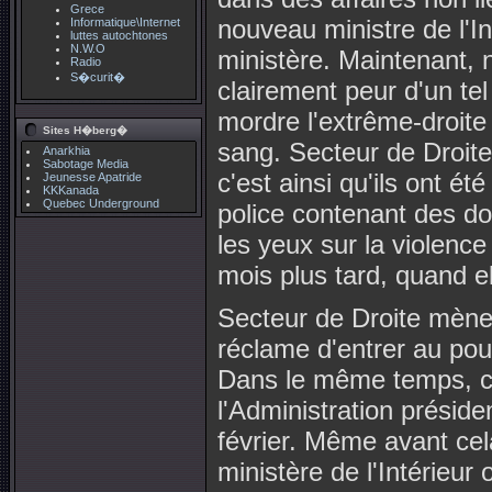
Grece
nouveau ministre de l'I
Informatique\Internet
luttes autochtones
N.W.O
ministère. Maintenant, 
Radio
S�curit�
clairement peur d'un tel
mordre l'extrême-droite
Sites H�berg�
sang. Secteur de Droite
Anarkhia
Sabotage Media
c'est ainsi qu'ils ont 
Jeunesse Apatride
KKKanada
Quebec Underground
police contenant des do
les yeux sur la violenc
mois plus tard, quand el
Secteur de Droite mène 
réclame d'entrer au pou
Dans le même temps, co
l'Administration présid
février. Même avant cela
ministère de l'Intérieur