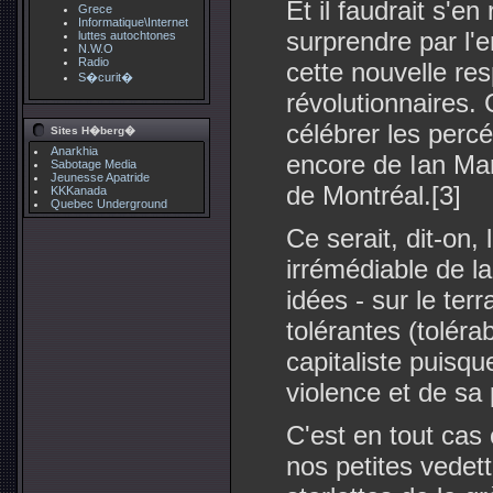
Et il faudrait s'en
Grece
Informatique\Internet
surprendre par l'
luttes autochtones
N.W.O
Radio
cette nouvelle res
S�curit�
révolutionnaires
célébrer les perc
Sites H�berg�
Anarkhia
encore de Ian Mar
Sabotage Media
Jeunesse Apatride
de Montréal.[3]
KKKanada
Quebec Underground
Ce serait, dit-on
irrémédiable de la
idées - sur le terr
tolérantes (tolér
capitaliste puisq
violence et de sa
C'est en tout cas
nos petites vedett