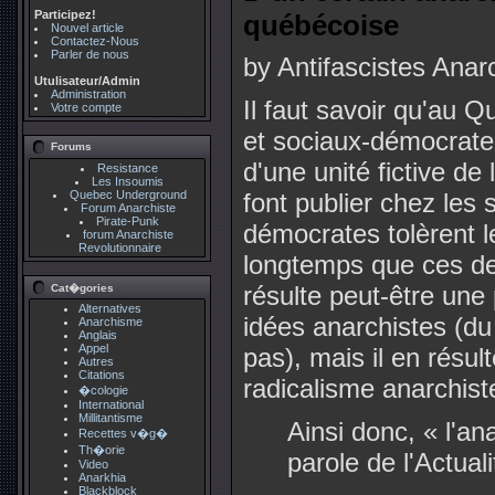
Participez!
québécoise
Nouvel article
Contactez-Nous
Parler de nous
by Antifascistes Ana
Utulisateur/Admin
Administration
Il faut savoir qu'au 
Votre compte
et sociaux-démocrate
Forums
d'une unité fictive de
Resistance
Les Insoumis
Quebec Underground
font publier chez les
Forum Anarchiste
Pirate-Punk
démocrates tolèrent l
forum Anarchiste
Revolutionnaire
longtemps que ces dern
résulte peut-être une 
Cat�gories
Alternatives
idées anarchistes (du
Anarchisme
Anglais
Appel
pas), mais il en résul
Autres
Citations
radicalisme anarchist
�cologie
International
Millitantisme
Ainsi donc, « l'an
Recettes v�g�
Th�orie
parole de l'Actuali
Video
Anarkhia
Blackblock