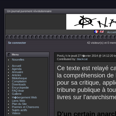
Un journal purement révolutionnaire
Accuei
Se connecter
42 visiteur(s) et 0 mem
Menu
Postï¿½ le jeudi 27 f�vrier 2014 @ 14:12:20 
Contributed by:
blackcat
Nouvelles
Accueil
Ce texte est relayé ca
Agenda
Annuaire
la compréhension de l
Articles
Bibliotheque
pour sa critique, appl
Compilation
Downloads
Encyclopedie
tribune publique à to
FAQ Anar
Gallerie
livres sur l'anarchism
H�bergement Web
Liens Web
Plan du Site
Poemes et Chansons
Sujets actifs
D'un certain anarc
Videos