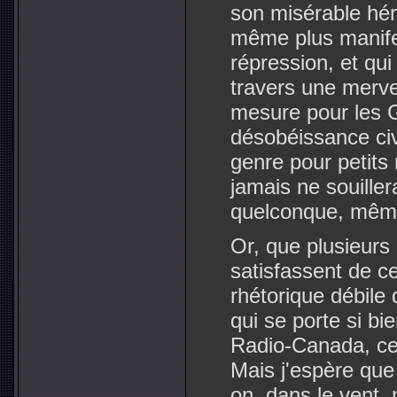
son misérable héri
même plus manifes
répression, et qui
travers une mervei
mesure pour les 
désobéissance civ
genre pour petits 
jamais ne souiller
quelconque, même
Or, que plusieurs
satisfassent de c
rhétorique débile 
qui se porte si bi
Radio-Canada, ce
Mais j'espère que 
on, dans le vent, 