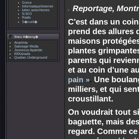
Grece
Reportage, Montre
Informatique\Internet
luttes autochtones
N.W.O
Radio
C'est dans un coin 
S�curit�
prend des allures d
Sites H�berg�
maisons protégées
Anarkhia
Sabotage Media
plantes grimpantes
Jeunesse Apatride
KKKanada
Quebec Underground
parents qui revienn
et au coin d'une au
.
Une boulang
pain »
milliers, et qui se
croustillant.
On voudrait tout 
baguette, mais des
regard. Comme ce t