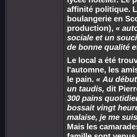
affinité politique.
boulangerie en Sco
production),
« aut
sociale et un souc
de bonne qualité et
Le local a été tro
l'automne, les ami
le pain.
« Au début, 
un taudis,
dit Pier
300 pains quotidien
bossait vingt heures
malaise, je me sui
Mais les camarades
famille sont venus 