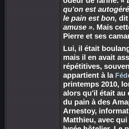
odeur de farine.
« 
qu'on est autogéré
le pain est bon,
dit
amuse »
. Mais cet
Pierre et ses cama
Lui, il était boulan
mais il en avait as
répétitives, souve
appartient à la
Fédé
printemps 2010, lo
alors qu'il était au
du pain à des Amap
Arnestoy, informa
Matthieu, avec qui
lycée hôtelier. Le p