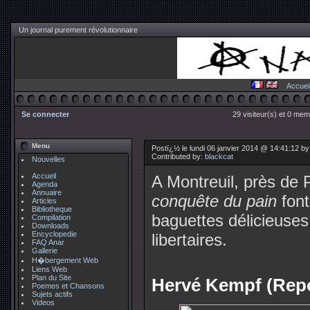
Un journal purement révolutionnaire
Accuei
Se connecter
29 visiteur(s) et 0 mem
Menu
Postï¿½ le lundi 06 janvier 2014 @ 14:41:12 b
Contributed by:
blackcat
Nouvelles
Accueil
A Montreuil, près de 
Agenda
Annuaire
conquête du pain
font
Articles
Bibliotheque
baguettes délicieuses.
Compilation
Downloads
Encyclopedie
libertaires.
FAQ Anar
Gallerie
H�bergement Web
Liens Web
Plan du Site
Hervé Kempf (Repo
Poemes et Chansons
Sujets actifs
Videos