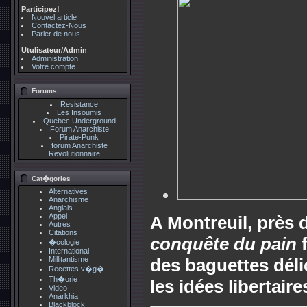
Participez!
Nouvel article
Contactez-Nous
Parler de nous
Utulisateur/Admin
Administration
Votre compte
Forums
Resistance
Les Insoumis
Quebec Underground
Forum Anarchiste
Pirate-Punk
forum Anarchiste
Revolutionnaire
Cat�gories
Alternatives
Anarchisme
Anglais
Appel
A Montreuil, près 
Autres
Citations
conquête du pain
f
�cologie
International
Millitantisme
des baguettes déli
Recettes v�g�
Th�orie
les idées libertaire
Video
Anarkhia
Blackblock