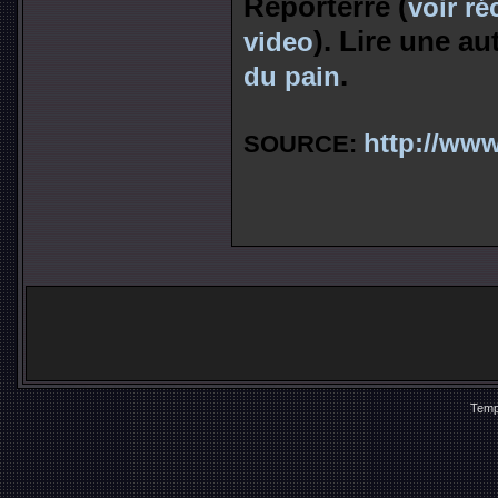
Reporterre (
voir ré
). Lire une au
video
.
du pain
http://www
SOURCE:
Temp