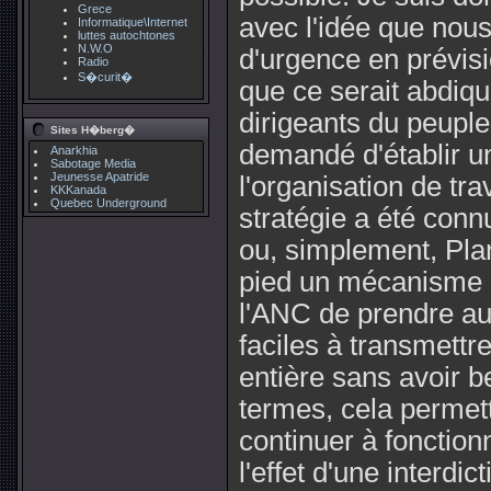
Grece
avec l'idée que nous
Informatique\Internet
luttes autochtones
N.W.O
d'urgence en prévisio
Radio
S�curit�
que ce serait abdiqu
dirigeants du peuple
Sites H�berg�
demandé d'établir un 
Anarkhia
Sabotage Media
Jeunesse Apatride
l'organisation de tra
KKKanada
Quebec Underground
stratégie a été con
ou, simplement, Plan
pied un mécanisme d
l'ANC de prendre au
faciles à transmettr
entière sans avoir b
termes, cela permett
continuer à fonctio
l'effet d'une interdi