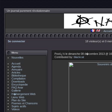
Un journal purement révolutionnaire
Accuei
Se connecter
18 visiteur(s) et 0 me
Menu
Postï¿½ le dimanche 08 d�cembre 2013 @ 16
Contributed by:
blackcat
Nouvelles
Accueil
Agenda
Annuaire
Articles
Bibliotheque
Compilation
Downloads
Encyclopedie
FAQ Anar
Gallerie
H�bergement Web
Liens Web
Plan du Site
Poemes et Chansons
Sujets actifs
Videos