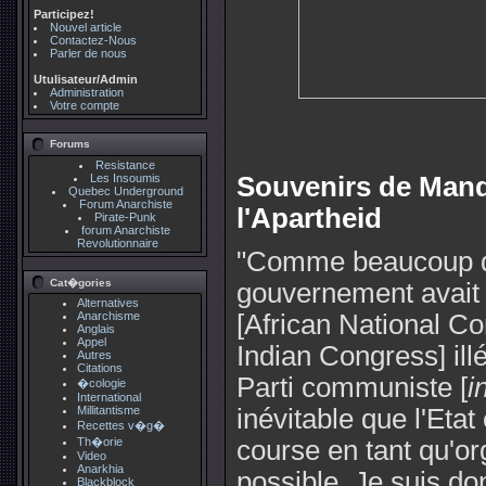
Participez!
Nouvel article
Contactez-Nous
Parler de nous
Utulisateur/Admin
Administration
Votre compte
Forums
Resistance
Les Insoumis
Souvenirs de Mande
Quebec Underground
Forum Anarchiste
l'Apartheid
Pirate-Punk
forum Anarchiste
Revolutionnaire
"Comme beaucoup d'a
Cat�gories
gouvernement avait l
Alternatives
Anarchisme
[African National Co
Anglais
Appel
Indian Congress] il
Autres
Citations
Parti communiste [
i
�cologie
International
Millitantisme
inévitable que l'Eta
Recettes v�g�
Th�orie
course en tant qu'org
Video
Anarkhia
possible. Je suis don
Blackblock