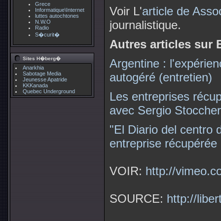
Grece
Voir L'
article de Asso
Informatique\Internet
luttes autochtones
journalistique.
N.W.O
Radio
S�curit�
Autres articles sur E
Sites H�berg�
Argentine : l'expérien
Anarkhia
Sabotage Media
autogéré (entretien)
Jeunesse Apatride
KKKanada
Quebec Underground
Les entreprises récup
avec Sergio Stocche
"El Diario del centro 
entreprise récupérée
VOIR:
http://vimeo.
SOURCE:
http://lib