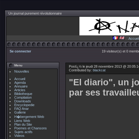
Un journal purement révolutionnaire
Accuei
Se connecter
19 visiteur(s) et 0 membr
Menu
Postï¿½ le jeudi 28 novembre 2013 @ 20:05:
Contributed by:
blackcat
Nouvelles
Accueil
"El diario", un 
Agenda
Annuaire
par ses travaille
Articles
Bibliotheque
Compilation
Downloads
Encyclopedie
FAQ Anar
Gallerie
H�bergement Web
Liens Web
Plan du Site
Poemes et Chansons
Sujets actifs
Videos