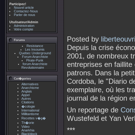
Participez!
Nouvel article
Contactez-Nous
Parler de nous
Utulisateur/Admin
Administration
Votre compte
Posted by
liberteouvr
Forums
Depuis la crise écono
Resistance
Les Insoumis
Quebec Underground
2001, de nombreux tra
Forum Anarchiste
Pirate-Punk
entreprises en failli
forum Anarchiste
Revolutionnaire
patrons. Dans la petit
Cat�gories
Cordoba, le "Diario de
Alternatives
exemplaire, où les tra
Anarchisme
Anglais
Appel
journal de la région e
Autres
Citations
�cologie
Un reportage de
Cons
International
Millitantisme
Wustefeld et Yan Ve
Recettes v�g�
Th�orie
Video
***
Anarkhia
Blackblock