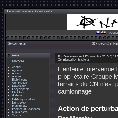
Un journal purement révolutionnaire
Accuei
Se connecter
32 visiteur(s) et 0 
Menu
Postï¿½ le mercredi 27 novembre 2013 @ 22:
Contributed by:
blackcat
Nouvelles
Accueil
L'entente intervenue 
Agenda
Annuaire
propriétaire Groupe Ma
Articles
Bibliotheque
terrains du CN n'est 
Compilation
Downloads
Encyclopedie
camionnage
FAQ Anar
Gallerie
H�bergement Web
Liens Web
Plan du Site
Action de perturb
Poemes et Chansons
Sujets actifs
Videos