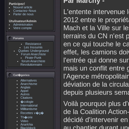
Par Marchy -
Participez!
Nouvel article
L'entente intervenue 
Contactez-Nous
Parler de nous
2012 entre le proprié
Utulisateur/Admin
Administration
Mach et la Ville sur l
Votre compte
terrains du CN n'est 
Forums
en ce qui touche le 
Resistance
Les Insoumis
effet, les camions do
Quebec Underground
Forum Anarchiste
Pirate-Punk
l'entrée qui donne sur
forum Anarchiste
Revolutionnaire
mais un conflit entre
l'Agence métropolitai
Cat�gories
Alternatives
déviation de la circul
Anarchisme
Anglais
depuis plusieurs sem
Appel
Autres
Citations
Voilà pourquoi plus d
�cologie
International
Millitantisme
de la Coalition Actio
Recettes v�g�
Th�orie
décidé d'intervenir e
Video
Anarkhia
au chantier durant un
Blackblock