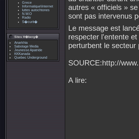
Grece
autres « officiels » s
Informatique\Internet
luttes autochtones
N.W.O
sont pas intervenus p
Radio
S�curit�
Le message est lancé,
respecter l'entente 
Sites H�berg�
Anarkhia
perturbent le secteur p
Sabotage Media
Jeunesse Apatride
KKKanada
Quebec Underground
SOURCE:http://www.la
A lire: