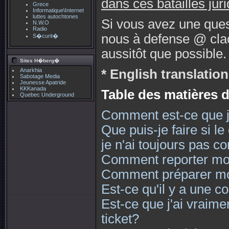
dans ces batailles jur
Grece
Informatique\Internet
luttes autochtones
Si vous avez une ques
N.W.O
Radio
nous à defense @ cla
S�curit�
aussitôt que possible.
Sites H�berg�
Anarkhia
* English translation
Sabotage Media
Jeunesse Apatride
KKKanada
Table des matières 
Quebec Underground
Comment est-ce que je
Que puis-je faire si le
je n'ai toujours pas c
Comment reporter mo
Comment préparer m
Est-ce qu'il y a une c
Est-ce que j'ai vraime
ticket?