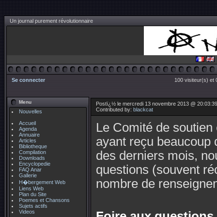
Un journal purement révolutionnaire
Se connecter
100 visiteur(s) et
Menu
Postï¿½ le mercredi 13 novembre 2013 @ 20:03:3
Contributed by:
blackcat
Nouvelles
Accueil
Le Comité de soutien 
Agenda
Annuaire
ayant reçu beaucoup d
Articles
Bibliotheque
des derniers mois, no
Compilation
Downloads
Encyclopedie
questions (souvent réc
FAQ Anar
Gallerie
nombre de renseignem
H�bergement Web
Liens Web
Plan du Site
Poemes et Chansons
Sujets actifs
Videos
Foire aux questions 