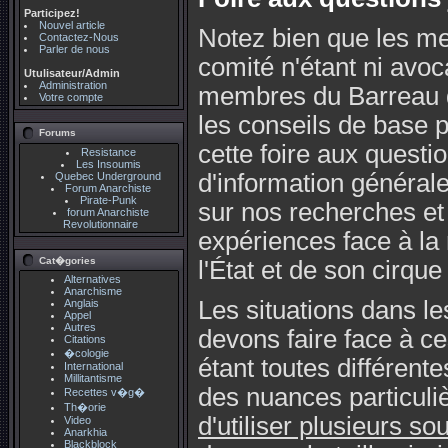
Participez!
Nouvel article
Notez bien que les m
Contactez-Nous
Parler de nous
comité n'étant ni avoca
Utulisateur/Admin
Administration
membres du Barreau 
Votre compte
les conseils de base 
Forums
cette foire aux questi
Resistance
Les Insoumis
d'information général
Quebec Underground
Forum Anarchiste
Pirate-Punk
sur nos recherches et
forum Anarchiste
Revolutionnaire
expériences face à la
Cat�gories
l'État et de son cirque 
Alternatives
Anarchisme
Les situations dans l
Anglais
Appel
Autres
devons faire face à c
Citations
�cologie
étant toutes différent
International
Millitantisme
des nuances particuli
Recettes v�g�
Th�orie
d'utiliser plusieurs s
Video
Anarkhia
Blackblock