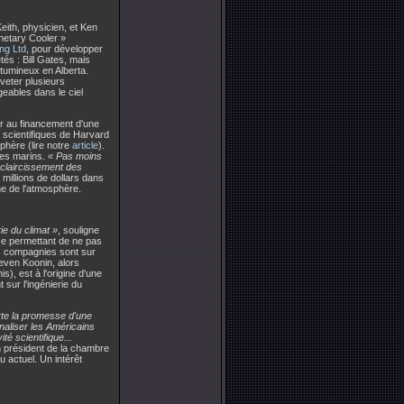
eith, physicien, et Ken
anetary Cooler »
ng Ltd
, pour développer
tés : Bill Gates, mais
itumineux en Alberta.
reveter plusieurs
geables dans le ciel
der au financement d'une
 scientifiques de Harvard
phère (lire notre
article
).
ages marins.
« Pas moins
éclaircissement des
millions de dollars dans
ne de l'atmosphère.
ie du climat »
, souligne
se permettant de ne pas
s compagnies sont sur
even Koonin, alors
s), est à l'origine d'une
t sur l'ingénierie du
rte la promesse d'une
naliser les Américains
é scientifique...
en président de la chambre
 actuel. Un intérêt