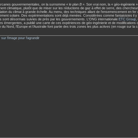
arcanes gouvernementales, on la surnomme
« le plan B »
. Son vrai nom, la « géo-ingénierie »
ent climatique, plutôt que de miser sur les réductions de gaz à effet de serre, des chercheurs
ation du climat à grande échelle. Au menu, des techniques allant de l'ensemencement en fer 
ment solaire. Des expérimentations sont déjà menées. Considérées comme fantaisistes il y 
s sont désormais suivies de près par les gouvernements. L'ONG internationale
ETC Group
,
es émergentes, a publié une carte de ces expériences de géo-ingénierie et de modifications d
 du Nord, l'Europe et l'Australie font partie des trois zones les plus actives (en rouge sur la 