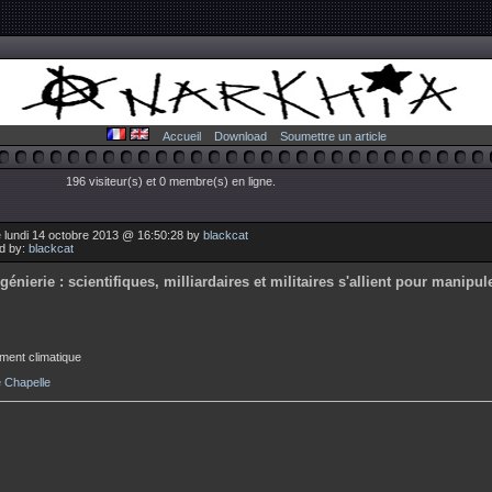
Accueil
Download
Soumettre un article
196 visiteur(s) et 0 membre(s) en ligne.
e lundi 14 octobre 2013 @ 16:50:28 by
blackcat
ed by:
blackcat
génierie : scientifiques, milliardaires et militaires s'allient pour manipu
ment climatique
 Chapelle