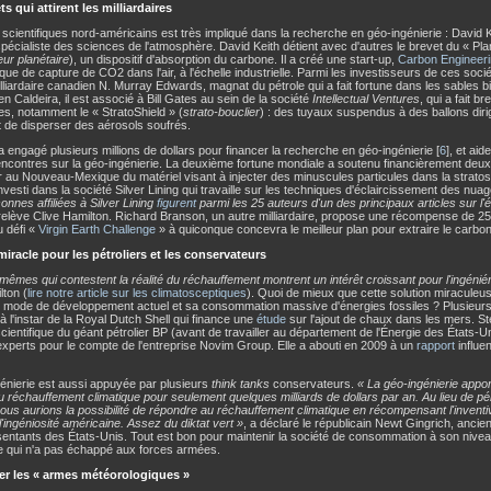
s qui attirent les milliardaires
scientifiques nord-américains est très impliqué dans la recherche en géo-ingénierie : David K
spécialiste des sciences de l'atmosphère. David Keith détient avec d'autres le brevet du « Pl
eur planétaire
), un dispositif d'absorption du carbone. Il a créé une start-up,
Carbon Engineeri
que de capture de CO2 dans l'air, à l'échelle industrielle. Parmi les investisseurs de ces socié
illiardaire canadien N. Murray Edwards, magnat du pétrole qui a fait fortune dans les sables b
n Caldeira, il est associé à Bill Gates au sein de la société
Intellectual Ventures
, qui a fait b
es, notamment le « StratoShield » (
strato-bouclier
) : des tuyaux suspendus à des ballons diri
 de disperser des aérosols soufrés.
 a engagé plusieurs millions de dollars pour financer la recherche en géo-ingénierie [
6
], et ai
encontres sur la géo-ingénierie. La deuxième fortune mondiale a soutenu financièrement deux
r au Nouveau-Mexique du matériel visant à injecter des minuscules particules dans la stratos
 investi dans la société Silver Lining qui travaille sur les techniques d'éclaircissement des nu
onnes affiliées à Silver Lining
figurent
parmi les 25 auteurs d'un des principaux articles sur l'
elève Clive Hamilton. Richard Branson, un autre milliardaire, propose une récompense de 25 
u défi «
Virgin Earth Challenge
» à quiconque concevra le meilleur plan pour extraire le carbo
miracle pour les pétroliers et les conservateurs
mêmes qui contestent la réalité du réchauffement montrent un intérêt croissant pour l'ingéniér
lton (
lire notre article sur les climatosceptiques
). Quoi de mieux que cette solution miraculeu
e mode de développement actuel et sa consommation massive d'énergies fossiles ? Plusieur
 à l'instar de la Royal Dutch Shell qui finance une
étude
sur l'ajout de chaux dans les mers. St
cientifique du géant pétrolier BP (avant de travailler au département de l'Énergie des États-Uni
experts pour le compte de l'entreprise Novim Group. Elle a abouti en 2009 à un
rapport
influen
énierie est aussi appuyée par plusieurs
think tanks
conservateurs.
« La géo-ingénierie appo
 réchauffement climatique pour seulement quelques milliards de dollars par an. Au lieu de pé
us aurions la possibilité de répondre au réchauffement climatique en récompensant l'inventivit
l'ingéniosité américaine. Assez du diktat vert »
, a déclaré le républicain Newt Gingrich, anci
entants des États-Unis. Tout est bon pour maintenir la société de consommation à son niveau
e qui n'a pas échappé aux forces armées.
r les « armes météorologiques »