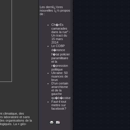
Les derniï¿½res
nouvelles ï¿½ propos
de :
Ch�rEs
camarades
dans la rue" -
Un tract du
15 mars
2014
Le COBP
d�nonce
l'�tat policier
paramilitaire
et la
r�pression
politique
Ukraine: 50
nuances de
brun
D'un certain
anarchisme
et de la
gauche
qu�b�coise
Faut-il tout
mettre sur
facebook?
nt climatique, des
rs laboratoire et sans
 des organisations de la
ologiques. La « géo-