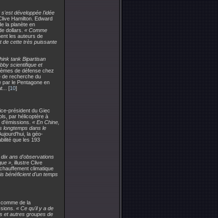
 s'est développée l'idée
Clive Hamilton. Edward
de la planète en
de dollars.
« Comme
ent les auteurs de
 de cette très puissante
think tank
Bipartisan
bby scientifique et
ystèmes de défense chez
e de recherche du
 par le Pentagone en
... [
10
]
vice-président du Giec
ols, par hélicoptère à
s d'émissions.
« En Chine,
is longtemps dans le
ujourd'hui, la géo-
bilité que les 193
ns dix ans d'observations
que »
, illustre Clive
chauffement climatique
nis bénéficient d'un temps
s comme de la
ssions.
« Ce qu'il y a de
es et autres groupes de