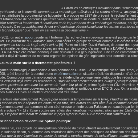
« Parmi les scientifiques travaillant dans l'armement
préhension et le contrôle exercé sur la technologie suffiraient à les rendre sûres »
, analyse 
qui est attribuée la co-paternité de la bombe H, propose en 1997 de prévenir le réchauffement 
l'atmosphère de particules qui réfléchiraient la lumière incidente du soleil. Coût : un milliard 
Teller ressent la fascination du nucléaire et de la puissance de la technologie moderne,
soulign
d'avenir
.
C'est probablement de cet enthousiasme obsessionnel pour les armes atomiques et
 technologique" que Teller en est venu à la géo-ingénierie »
.
e 2011, un autre
rapport
soutenant fortement la recherche en géo-ingénierie est publié par le
ter
. Le journaliste du
Guardian
John Vidal décrit ce groupe de travail comme
« la crème du lo
émergent en faveur de la gé-oingénierie »
[
9
]. Parmi ce lobby, David Wehlan, directeur des s
 a travaillé pendant de nombreuses années sur des projets d'armement à la DARPA, l'agenc
. La DARPA a elle-même convoqué une réunion sur la géo-ingéniérie. Une étude commandée
illait déjà d'examiner de manière urgente les options de géo-ingénierie pour contrôler le climat
 aura la main sur le « thermostat planétaire » ?
gance technologique américaine a son pendant en Russie. Le scientifique russe Yuri Izrael, 
008, a été le premier à conduire une
expérimentation
en situation réelle de dispersion d'aéros
tude. Connu pour son climato-scepticisme, il défend la géo-ingénierie plutôt que les réduction
ns existent déjà entre les provinces au sujet de l'ensemencement des nuages pratiqué depu
aines provinces accusant les autres de "voler leur pluie" »
, pointe également Clive Hamilton. A
 devrait requérir une gouvernance mondiale morale et politique, selon ETC Group. Or, la proba
s Nations Unies se mettent d'accord est très faible.
tre solaire était entièrement déployé pour réduire la température de la terre, il faudrait au moi
 mondiales pour séparer les effets de ce filtre, des autres causes liées à la variabilité climati
Comment savoir par exemple si une sécheresse en Inde ou au Pakistan est causée par le ré
iltre solaire ?
« Et si l'Inde souffre des effets des variations mondiales, alors que les États-U
nt, il importe beaucoup de connaitre le pays ayant la main sur le thermostat planétaire »
.
science fiction devient une option politique
nnées 90, ces projets de manipulation délibérée du climat étaient majoritairement considéré
e science-fiction, ou comme des diversions détournant des politiques de réduction des émi
'est que la géo-ingénierie est sortie de certains cercles fermés de scientifiques, académiqu