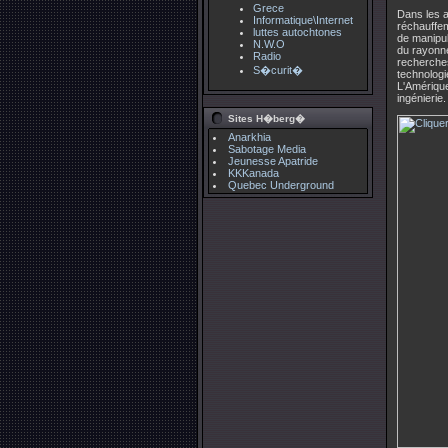
Grece
Dans les 
Informatique\Internet
réchauffem
luttes autochtones
de manipul
N.W.O
du rayonne
Radio
recherche
S�curit�
technologi
L'Amérique
ingénierie.
Sites H�berg�
Anarkhia
Sabotage Media
Jeunesse Apatride
KKKanada
Quebec Underground