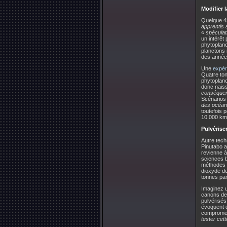
Modifier 
Quelque 45
apprentis 
« spéculat
un intérêt
phytoplanc
planctons 
des année
Une
expér
Quatre ton
phytoplanc
donc nais
conséquen
Scénarios d
des océan
toutefois 
10 000 km2,
Pulvérise
Autre tech
Pinutabo a
revienne à
sciences b
méthodes d
dioxyde de
tonnes par
Imaginez un
canons de 
pulvérisés
évoquent d
compromett
tester cet