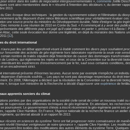
pour entrer dans les salles de négociation intergouvernementales »
,
commente
Joëlle Desc
ques sont ainsi mentionnées dans le « résumé à l'intention des décideurs », du dernier rappo
bre 2013.
 du Giec évoque deux techniques : la gestion du rayonnement solaire et l'élimination du diox
nviennent qu'ils disposent d'une mince littérature scientifique pour véritablement évaluer ces
elon une source proche du ministère du Développement durable, l'idée d'intégrer la géo-ingén
u Giec remonte à une réunion de 2010 en Corée du Sud.
« Il commençait à y avoir des publi
représentants des différents pays ont jugé qu'il valait mieux en parler »
, précise t-il à
Basta !
. 
ion Attac, cette seule évocation leur donne une légitimité, en dépit du moratoire des Nations u
2011 [
12
].
es du droit international
 n'aura pas lieu un débat approfondi visant à établir comment les divers pays souhaitent proc
sur l'ensemble des activités de géo-ingénierie hors laboratoire représente la seule voie sens
certain nombre de traités stipulent déjà l'interdiction de causer des dommages transfrontalie
 de Londres, qui réglemente les rejets en mer, et ceux de la Convention sur la diversité biol
s interdisant les expériences d'ensemencement par le fer, sauf sous certaines conditions, de
 et un encadrement strict.
oit international présente d'énormes lacunes. Aucun texte par exemple n'empêche un individu
r dispersion d'aérosols soufrés.... Les pays ne sont pas davantage respectueux du droit inter
ement. En 2008, l'Allemagne a déclaré que la résolution de la Convention sur la diversité biolog
nte », lorsque son ministère de la Recherche a décidé d'approuver une
expérience
de fertil
aux apprentis sorciers du climat
tions portées par des organisations de la société civile serait de créer un nouveau traité o
nale de supervision des différentes techniques de géo-ingénierie. En attendant, les recherche
t se poursuivent. Le gouvernement chinois a inscrit récemment la géo-ingénierie parmi ses pr
s, rappelle Clive Hamilton. En France, l'Agence nationale de la recherche finance un atelier 
ingénierie, qui devrait aboutir à un rapport fin 2013.
aux récents en sciences du système Terre ont fait progresser notre connaissance de manière 
ent révélé l'étendue vertigineuse de notre ignorance »
, rappelle Clive Hamilton. Les modific
 ne peuvent être isolées des modifications des autres éléments du système Terre. Quelques in