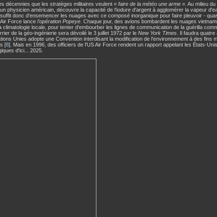
des décennies que les stratèges militaires veulent
« faire de la météo une arme »
. Au milieu d
un physicien américain, découvre la capacité de l'iodure d'argent à agglomérer la vapeur d'
I suffit donc d'ensemencer les nuages avec ce composé inorganique pour faire pleuvoir - quas
 Air Force lance
l'opération Popeye
. Chaque jour, des avions bombardent les nuages vietnami
la climatologie locale, pour tenter d'embourber les lignes de communication de la guérilla comm
ier de la géo-ingénierie sera dévoilé le 3 juillet 1972 par le
New York Times
. Il faudra quatr
tions Unies adopte une Convention interdisant la modification de l'environnement à des fins mi
s [
8
]. Mais en 1996, des officiers de l'US Air Force rendent un rapport appelant les États-Uni
iques d'ici... 2025.