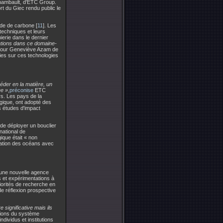
hambault, d'ETC Group.
rt du Giec rendu public le
yde de carbone [
11
]. Les
 techniques et leurs
ierie dans le dernier
cations dans ce domaine-
Pour Geneviève Azam de
nies sur ces technologies
éder en la matière, un
ée »
,
préconise
ETC
rs. Les pays de la
ogique, ont adopté des
s études d'impact
 de déployer un bouclier
national de
ique était « non
isation des océans avec
u une nouvelle agence
s et expérimentations à
iorités de recherche en
de réflexion prospective
significative mais ils
ations du système
dividus et institutions