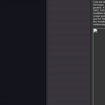
Cela fait 
Vonnegut, 
gouttes. I
1967, l'US
modifiant 
usage guerr
que les Na
fins hostile
météorolog