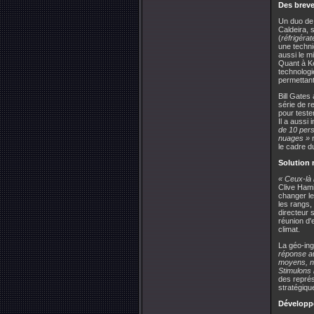
Des brevet
Un duo de 
Caldeira, 
(
réfrigérat
une techni
aussi le m
Quant à Ke
technologi
permettant
Bill Gates
série de r
pour teste
Il a aussi
de 10 pers
nuages »
r
le cadre d
Solution 
« Ceux-là 
Clive Hami
changer l
les rangs,
directeur s
réunion d'
climat.
La géo-ing
réponse au
moyens, no
Stimulons 
des représ
stratégiqu
Développe