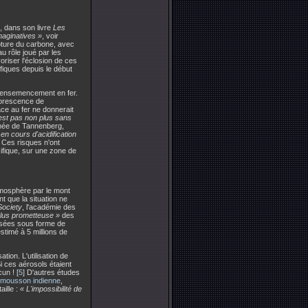
, dans son livre
Les
maginatives »
, voir
pture du carbone, avec
u rôle joué par les
oriser l'éclosion de ces
ifiques depuis le début
 l'ensemencement en fer.
lorescence de
âce au fer ne donnerait
est pas non plus sans
mée de Tannenberg,
en cours d'acidification
. Ces risques n'ont
ifique, sur une zone de
tmosphère par le mont
t que la situation ne
Society
, l'académie des
plus prometteuse »
des
risées sous forme de
stimé à 5 millions de
tion. L'utilisation de
Si ces aérosols étaient
un ! [
5
] D'autres études
a mousson indienne
,
ille :
« L'impossibilité de