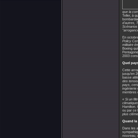
que la com
Teller, à 
bombardant 
d'autres, 
Scénarios 
"arrogance
En octobr
Policy Cen
militaire 
Boeing qui
Pentagone
2003 conse
Quel pays
Cette arro
jusqu'en 2
basse alti
des tensio
pays, cert
ingénierie
membres de
« Si un fil
climatiques
Hamilton. 
ou par ce f
plus cléme
Quand la 
Dans les a
sympathiqu
nouveau, c