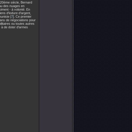
u 20ème siècle, Bernard
eau des nuages en
iment - à volonté. En
ens d'iodure d'argent,
uniste [
7
]. Ce premier
e ans de négociations pour
litaires ou toutes autres
s à de doter d'armes