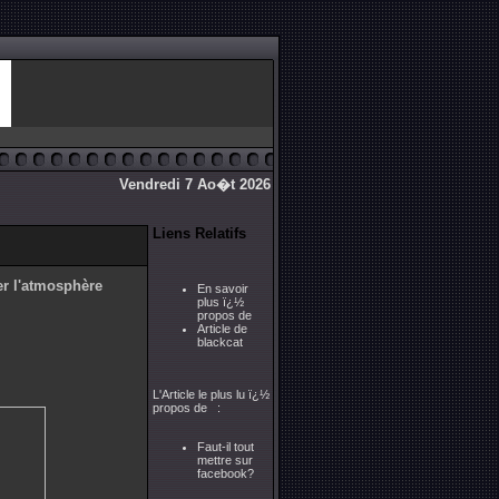
Vendredi 7 Ao�t 2026
Liens Relatifs
ler l'atmosphère
En savoir
plus ï¿½
propos de
Article de
blackcat
L'Article le plus lu ï¿½
propos de :
Faut-il tout
mettre sur
facebook?