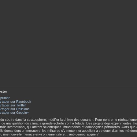
oster
primer
rtager sur Facebook
rtager sur Twitter
rtager sur Delicious
rtager sur Google+
 du soufre dans la stratosphère, modifier la chimie des océans... Pour contrer le réchauffeme
 de manipulation du climat à grande échelle sont à l'étude. Des projets déjà expérimentés, ho
ôle international, qui attirent scientifiques, milliardaires et compagnies pétrolières. Alors que
vile demandent un moratoire, les militaires s'y mettent et appellent à se doter d'armes météor
 », une nouvelle menace environnementale et... anti-démocratique ?