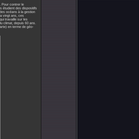
. Pour contrer le
 étudient des dispositifs
des océans à la gestion
a vingt ans, ces
 qui travaille sur les
u climat, depuis 60 ans.
carte) en terme de géo-