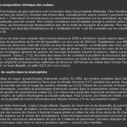
la composition chimique des océans
 techniques de géo-ingénierie sont recensées dans l'encyclopédie Wikipedia. Clive Hamilton
sorciers du climat
[
1
], examine huit d'entre elles, considérant les autres comme
« purement i
ives »
. Chercheurs et investisseurs se concentrent principalement sur les techniques de ca
 particulier pour les océans. Nos océans constituent une formidable éponge à carbone grâce a
tons, qui fournissent par photosynthèse plus de la moitié de l'oxygène de la planète. Pour fav
marins, une douzaine d'expériences de « fertilisation en fer » ont été conduites par les scient
s 90.
ience
de trois mois conduite dans l'océan Austral en 2009 a refroidi les espoirs placés dans
nes de poussières de fer ont été éparpillées sur une zone de 300 km2. Rapidement, une eff
tons est observée, mais elle s'arrête au bout de deux semaines. La fertilisation des mers gr
sance à du phytoplancton que pour un court laps de temps.
« Ensemencer les mers de fer n'
ce écologique,
ajoutent les auteurs de l'ouvrage
Scénarios d'avenir
[
Guillaume
, Valéry Lara
'avenir : futurs (...)">2].
Accroitre leur teneur en fer contribue à accélérer le processus déjà 
s. »
La fertilisation peut aussi avoir des répercussions sur toute la chaine alimentaire marine
pas empêché un businessman californien de déverser 100 tonnes de sulfate dans l'océan Pac
 en toute illégalité, en juillet 2012 (
lire notre article
).
r du soufre dans la stratosphère
nique en vogue, la pulvérisation d'aérosols soufrés. En 1991, les cendres projetées dans l'a
ssombrissent suffisamment la Terre pour la refroidir d'environ 0,5°C pendant une année. Avan
 la normale une fois le nuage de cendres retombé au sol [
3
]. Partant de ce constat, la
Royal 
ritanniques, considère la pulvérisation d'aérosols soufrés dans la stratosphère comme
« la 
e gestion du rayonnement solaire [
4
]. Ces minuscules particules d'aérosols seraient pulvé
 soufre, de sulfure d'hydrogène ou d'acide sulfurique. Paul Crutzen, prix Nobel de chimie, a e
 an la quantité de soufre nécessaire pour bloquer environ 2 % du rayonnement solaire !
e flotte d'aéronefs, volant à haute altitude, équipés de réservoirs et de dispositifs de pulvérisa
l'artillerie navale, de ballons ou d'un tuyau suspendu dans le ciel sont également à l'étude... 
 par des avions de chasse, il faudrait chaque année un million de vols d'une durée de 4h chac
es impacts sur le niveau des précipitations. Cette technique pourrait gravement
perturber l
ant les ressources alimentaires de près de 2 milliards de personnes. Dernière objection de ta
te technique sans mise en œuvre grandeur nature »
, conclut Clive Hamilton.