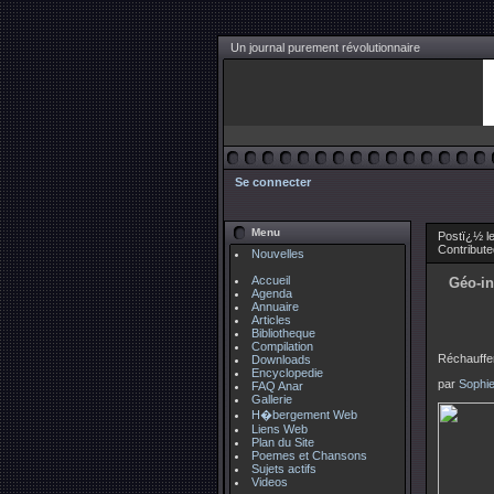
Un journal purement révolutionnaire
Se connecter
Menu
Postï¿½ l
Contribut
Nouvelles
Accueil
Géo-in
Agenda
Annuaire
Articles
Bibliotheque
Compilation
Réchauffe
Downloads
Encyclopedie
par
Sophie
FAQ Anar
Gallerie
H�bergement Web
Liens Web
Plan du Site
Poemes et Chansons
Sujets actifs
Videos