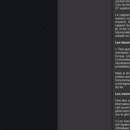
recherche 
Ces techni
27 septem
Le rapport
auteurs co
impacts. S
rapport d
là, et les 
l'associat
adopté en 
Les lacun
« Tant que
moratoire 
Group. Un 
Convention
résolution
préalables
Mais le dr
solaire pa
l'environn
contraigna
du fer.
Les nouve
Une des op
internatio
ciel ouver
géoscience
sur la géo-
« Les trav
ont égalem
climatique