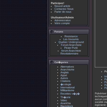
Participez!
Nouvel article
Contactez-Nous
Parler de nous
Utulisateur/Admin
Administration
Votre compte
Forums
Resistance
Les Insoumis
Quebec Underground
Forum Anarchiste
Pirate-Punk
forum Anarchiste
Revolutionnaire
Cat�gories
Alternatives
Anarchisme
P
Anglais
Appel
Im
Autres
Pa
Citations
Pa
�cologie
Pa
International
Pa
Millitantisme
Pulvériser
Recettes v�g�
techniques
Th�orie
aucun contr
Video
société ci
Anarkhia
ingénierie
Blackblock