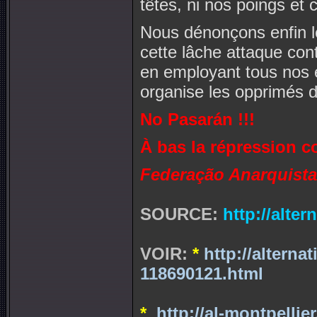
têtes, ni nos poings et 
Nous dénonçons enfin le
cette lâche attaque con
en employant tous nos e
organise les opprimés d
No Pasarán !!!
À bas la répression co
Federação Anarquista 
SOURCE:
http://alter
VOIR:
*
http://alterna
118690121.html
*
http://al-montpelli