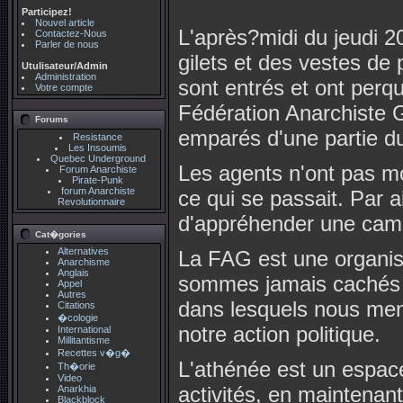
Participez!
Nouvel article
L'après?midi du jeudi 20
Contactez-Nous
Parler de nous
gilets et des vestes de
Utulisateur/Admin
Administration
sont entrés et ont perqu
Votre compte
Fédération Anarchiste 
Forums
emparés d'une partie du
Resistance
Les Insoumis
Quebec Underground
Les agents n'ont pas mo
Forum Anarchiste
Pirate-Punk
forum Anarchiste
ce qui se passait. Par 
Revolutionnaire
d'appréhender une cama
Cat�gories
Alternatives
La FAG est une organisa
Anarchisme
Anglais
sommes jamais cachés e
Appel
Autres
dans lesquels nous meno
Citations
�cologie
notre action politique.
International
Millitantisme
Recettes v�g�
L'athénée est un espac
Th�orie
Video
activités, en maintenant
Anarkhia
Blackblock