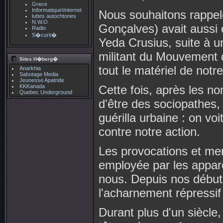
Grece
Informatique\Internet
Nous souhaitons rappele
luttes autochtones
N.W.O
Gonçalves) avait aussi é
Radio
S�curit�
Yeda Crusius, suite à u
militant du Mouvement 
Sites H�berg�
tout le matériel de notr
Anarkhia
Sabotage Media
Jeunesse Apatride
KKKanada
Cette fois, après les 
Quebec Underground
d'être des sociopathes, 
guérilla urbaine : on vo
contre notre action.
Les provocations et me
employée par les appare
nous. Depuis nos débuts
l'acharnement répressif
Durant plus d'un siècle