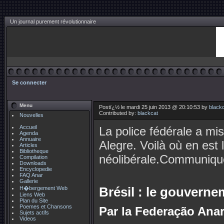
Un journal purement révolutionnaire
Se connecter
Menu
Postï¿½ le mardi 25 juin 2013 @ 20:10:53 by
black
Contributed by:
blackcat
Nouvelles
Accueil
La police fédérale a mi
Agenda
Annuaire
Alegre. Voilà où en est
Articles
Bibliotheque
néolibérale.Communiqu
Compilation
Downloads
Encyclopedie
FAQ Anar
Gallerie
Brésil : le gouverne
H�bergement Web
Liens Web
Plan du Site
Poemes et Chansons
Par la Federação Ana
Sujets actifs
Videos