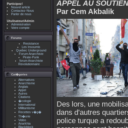
APPEL AU SOUTIE
Participez!
Nouvel article
Par Cem Akbalik
Contactez-Nous
Parler de nous
Utulisateur/Admin
Administration
Votre compte
Forums
Resistance
Les Insoumis
Quebec Underground
Forum Anarchiste
Pirate-Punk
forum Anarchiste
Revolutionnaire
Cat�gories
Alternatives
Anarchisme
Anglais
Appel
Autres
Citations
�cologie
Des lors, une mobilisa
International
Millitantisme
dans d'autres quartiers
Recettes v�g�
Th�orie
police turque a redou
Video
Anarkhia
Blackblock