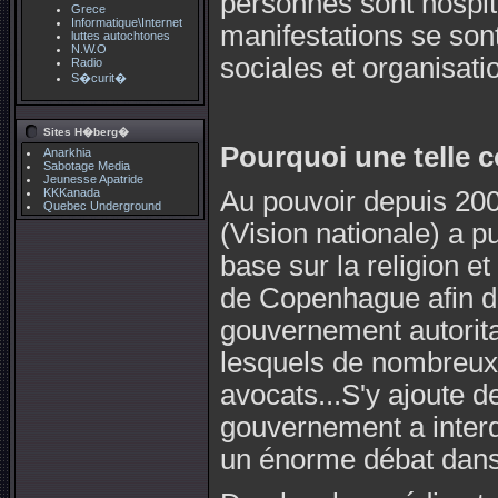
personnes sont hospita
Grece
Informatique\Internet
manifestations se son
luttes autochtones
N.W.O
sociales et organisati
Radio
S�curit�
Sites H�berg�
Pourquoi une telle c
Anarkhia
Sabotage Media
Jeunesse Apatride
KKKanada
Au pouvoir depuis 20
Quebec Underground
(Vision nationale) a p
base sur la religion e
de Copenhague afin d'
gouvernement autoritai
lesquels de nombreux 
avocats...S'y ajoute d
gouvernement a interd
un énorme débat dans 