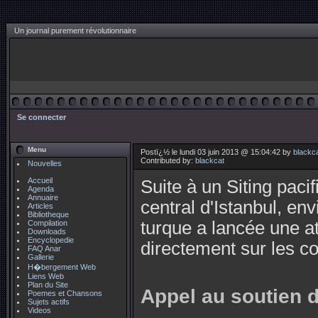
Un journal purement révolutionnaire
Se connecter
Menu
Postï¿½ le lundi 03 juin 2013 @ 15:04:42 by
blackc
Contributed by:
blackcat
Nouvelles
Accueil
Suite à un Siting paci
Agenda
Annuaire
central d'Istanbul, en
Articles
Bibliotheque
turque a lancée une a
Compilation
Downloads
Encyclopedie
directement sur les co
FAQ Anar
Gallerie
H�bergement Web
Liens Web
Plan du Site
Appel au soutien 
Poemes et Chansons
Sujets actifs
Videos