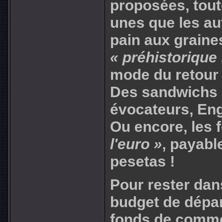
proposées, tout
unes que les aut
pain aux graines
« préhistorique
mode du retour 
Des sandwichs
évocateurs, Eng
Ou encore, les
l'euro »
, payabl
pesetas !
Pour rester dan
budget de dépar
fonds de commer