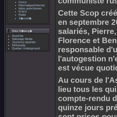
communiste rus
Grece
Informatique\Internet
luttes autochtones
Cette Scop créé
N.W.O
Radio
S�curit�
en septembre 2
salariés, Pierr
Sites H�berg�
Anarkhia
Florence et Ben
Sabotage Media
Jeunesse Apatride
KKKanada
responsable d'un
Quebec Underground
l'autogestion n
est vécue quot
Au cours de l'A
lieu tous les qu
compte-rendu d
quinze jours pr
sont prises pour