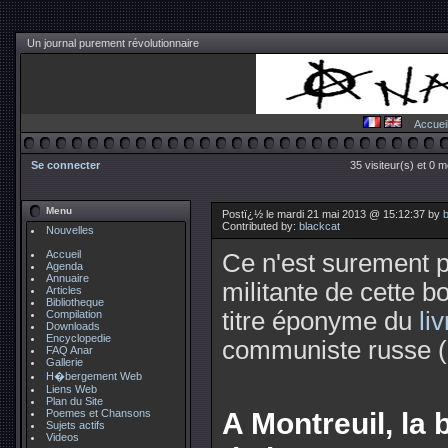
Un journal purement révolutionnaire
Accuei
Se connecter
35 visiteur(s) et 0 
Menu
Postï¿½ le mardi 21 mai 2013 @ 15:12:37 by
Contributed by:
blackcat
Nouvelles
Accueil
Ce n'est surement p
Agenda
Annuaire
militante de cette 
Articles
Bibliotheque
titre éponyme du
li
Compilation
Downloads
Encyclopedie
communiste russe (
FAQ Anar
Gallerie
H�bergement Web
Liens Web
Plan du Site
A Montreuil, la 
Poemes et Chansons
Sujets actifs
Videos