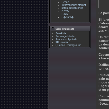
Grece
Informatique\Internet
luttes autochtones
N.W.O
Le pai
Radio
S�curit�
Si la v
d'abor
beurre
Sites H�berg�
pas »
,
Anarkhia
Sabotage Media
Un tari
Jeunesse Apatride
passer 
KKKanada
La dém
Quebec Underground
soutien
Cependa
à bass
D'aill
tonnes
Plusie
pain au
mode d
Engels
et en p
Pour r
commerc
réseau