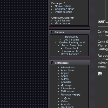
Participez!
Nouvel article
Contactez-Nous
Parler de nous
Utulisateur/Admin
Administration
pain
Votre compte
Ce n'e
Forums
nom le
Resistance
Les Insoumis
Cette 
Quebec Underground
Pierre,
Forum Anarchiste
Pirate-Punk
l'auto
forum Anarchiste
Revolutionnaire
Au cou
du man
suivan
Cat�gories
semain
Alternatives
Anarchisme
Anglais
Appel
Autres
Citations
�cologie
International
Millitantisme
Recettes v�g�
Th�orie
Video
Anarkhia
Blackblock