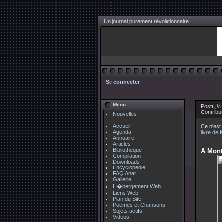
Un journal purement révolutionnaire
Se connecter
Menu
Postï¿½ 
Contribu
Nouvelles
Accueil
Ce n'est
Agenda
livre de 
Annuaire
Articles
Bibliotheque
A Mont
Compilation
Downloads
Encyclopedie
FAQ Anar
Gallerie
H�bergement Web
Liens Web
Plan du Site
Poemes et Chansons
Sujets actifs
Videos