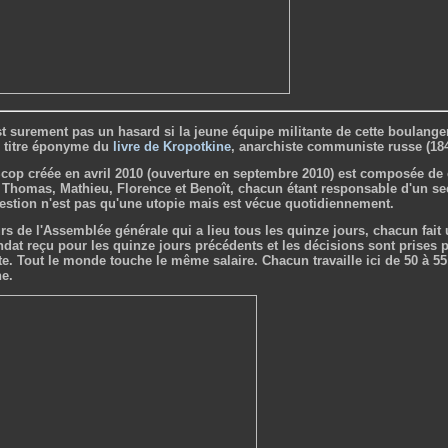
st surement pas un hasard si la jeune équipe militante de cette boulang
 titre éponyme du
livre de Kropotkine
, anarchiste communiste russe (184
Scop créée en avril 2010 (ouverture en septembre 2010) est composée de 
 Thomas, Mathieu, Florence et Benoît, chacun étant responsable d'un secte
gestion n'est pas qu'une utopie mais est vécue quotidiennement.
rs de l'Assemblée générale qui a lieu tous les quinze jours, chacun fai
dat reçu pour les quinze jours précédents et les décisions sont prises 
te. Tout le monde touche le même salaire. Chacun travaille ici de 50 à 5
e.