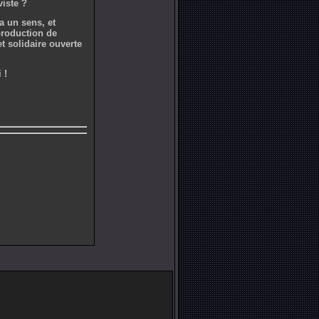
viste ?
 a un sens, et
production de
t solidaire ouverte
 !