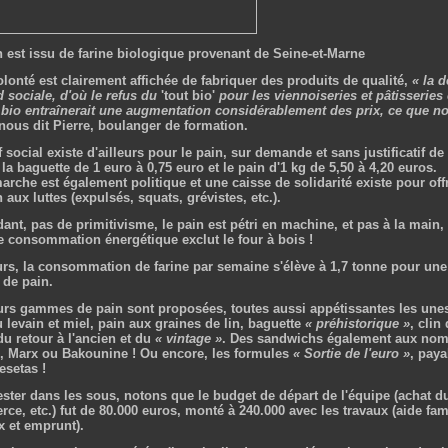
n est issu de farine biologique provenant de Seine-et-Marne
olonté est clairement affichée de fabriquer des produits de qualité,
« la 
d sociale, d'où le refus du
'tout bio'
pour les viennoiseries et pâtisseries c
 bio entraînerait une augmentation considérablement des prix, ce que n
 nous dit Pierre, boulanger de formation.
f social existe d'ailleurs pour le pain, sur demande et sans justificatif de 
la baguette de 1 euro à 0,75 euro et le pain d'1 kg de 5,50 à 4,20 euros.
arche est également politique et une caisse de solidarité existe pour off
 aux luttes (expulsés, squats, grévistes, etc.).
nt, pas de primitivisme, le pain est pétri en machine, et pas à la main, e
e consommation énergétique exclut le four à bois !
eurs, la consommation de farine par semaine s'élève à 1,7 tonne pour une
 de pain.
urs gammes de pain sont proposées, toutes aussi appétissantes les unes 
 levain et miel, pain aux graines de lin, baguette
« préhistorique »
, clin
u retour à l'ancien et du
« vintage »
. Des sandwichs également aux nom
, Marx ou Bakounine ! Ou encore, les formules
« Sortie de l'euro »
, pay
esetas !
ester dans les sous, notons que le budget de départ de l'équipe (achat d
e, etc.) fut de 80.000 euros, monté à 240.000 avec les travaux (aide fami
x et emprunt).