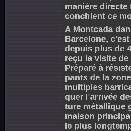
manière directe 
conchient ce mo
A Montcada dans
Barcelone, c'est
depuis plus de 4 
reçu la visite de
Préparé à résis­
pants de la zone
mul­ti­ples bar­ri
quer l'arri­vée d
ture métal­li­que 
maison prin­ci­pal
le plus long­temp