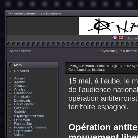
Un journal purement révolutionnaire
Accuei
Se connecter
16 visiteur(s) et 0 membre
Menu
Postï¿½ le mardi 21 mai 2013 @ 15:03:02 by
Contributed by:
blackcat
Nouvelles
Accueil
15 mai, à l'aube, le mi
Agenda
Annuaire
de l'audience national
Articles
Bibliotheque
opération antiterroris
Compilation
Downloads
Encyclopedie
territoire espagnol.
FAQ Anar
Gallerie
H�bergement Web
Liens Web
Plan du Site
Opération antite
Poemes et Chansons
Sujets actifs
mouvement liber
Videos