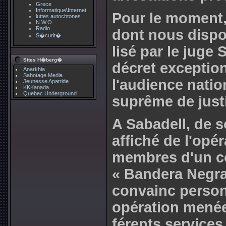
Grece
Informatique\Internet
Pour le moment, 
luttes autochtones
N.W.O
Radio
dont nous dis­po­
S�curit�
lisé par le juge
Sites H�berg�
décret excep­tion­
Anarkhia
Sabotage Media
l'audience natio
Jeunesse Apatride
KKKanada
Quebec Underground
suprême de jus­t
A Sabadell, de sou
affi­ché de l'opé­r
mem­bres d'un col
« Bandera Negra
convainc per­son
opé­ra­tion menée
fé­rents ser­vi­ces