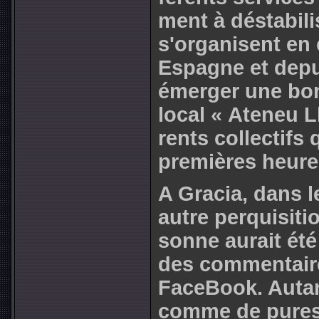
ment à dés­ta­bi­l
s'orga­ni­sent e
Espagne et depui
émerger une bonn
local « Ateneu Ll
rents col­lec­tifs
pre­miè­res heur
A Gracia, dans l
autre per­qui­si­t
sonne aurait été 
des com­men­tai­r
FaceBook. Autan
comme de pures 