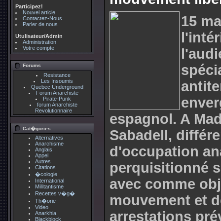
Participez!
Nouvel article
15 mai
Contactez-Nous
Parler de nous
l'inté
Utulisateur/Admin
Administration
Votre compte
l'audi
spéci
Forums
Resistance
Les Insoumis
antit
Quebec Underground
Forum Anarchiste
enverg
Pirate-Punk
forum Anarchiste
Revolutionnaire
espagnol. A Mad
Cat�gories
Sabadell, différe
Alternatives
Anarchisme
d'occupation ana
Anglais
Appel
Autres
perquisitionné 
Citations
�cologie
avec comme objec
International
Millitantisme
Recettes v�g�
mouvement et d
Th�orie
Video
arrestations pré
Anarkhia
Blackblock