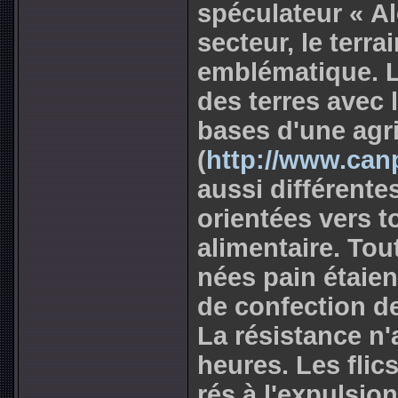
spé­cu­la­teur « 
sec­teur, le ter­r
emblé­ma­ti­que. L
des terres avec 
bases d'une agri
(
http://www.canp
aussi dif­fé­ren­te
orien­tées vers t
ali­men­taire. To
nées pain étaient
de confec­tion d
La résis­tance n
heures. Les flics
rés à l'expul­sio