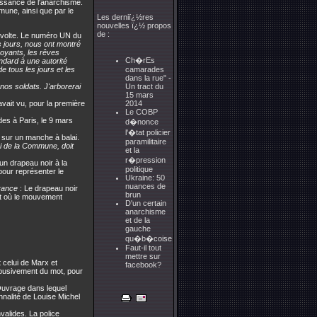
aissance de l'anarchisme.
mmune, ainsi que par le
Les derniï¿½res
nouvelles ï¿½ propos
de :
 révolte. Le numéro UN du
s jours, nous ont montré
boyants, les rêves
Ch�rEs
ndard à une autorité
e tous les jours et les
camarades
dans la rue" -
nos soldats. J'arborerai
Un tract du
15 mars
vait vu, pour la première
2014
Le COBP
ides à Paris, le 9 mars
d�nonce
l'�tat policier
é sur un manche à balai.
paramilitaire
ui de la Commune, doit
et la
r�pression
"un drapeau noir à la
politique
 pour représenter le
Ukraine: 50
nuances de
rance
: Le drapeau noir
brun
nt où le mouvement
D'un certain
anarchisme
et de la
gauche
qu�b�coise
Faut-il tout
mettre sur
t celui de Marx et
facebook?
 abusivement du mot, pour
Ouvrage dans lequel
onnalité de Louise Michel
valides. La police