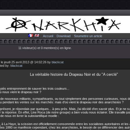
Accueil
Download
Soumettre un article
11 visiteur(s) et 0 membre(s) en ligne.
le jeudi 25 avril 2013 @ 14:02:26 by
blackcat
uted by:
blackcat
La véritable histoire du Drapeau Noir et du "A cerclé"
tés entreprennent de sauver les trois couleurs...
ù nous vient le drapeau noir ?
de nouveaux militants, sympathisants, ou tout simplement des personnes curieuses, nous d
u pendant les ventes sur les marchés: mais d'où vient le drapeau noir des anarchistes ?
présent, je répondais par quelques... à peu près. Mais, j'ai décidé d'en savoir plus. Et je ne suis
 la réponse. En effet, Line Roca (de notre groupe) a bien voulu nous éclairer. Elle travaille jus
de nous en livrer la substantifique moelle :
 à La Haye, la scission est officiellement consommée entre les socialistes autoritaires et les
es 1880 se manifeste cependant, chez les anarchistes, le besoin de se différencier des au