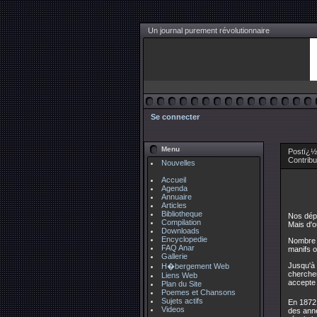
Un journal purement révolutionnaire
Se connecter
Menu
Postï¿½ 
Contrib
Nouvelles
Accueil
Agenda
Annuaire
Articles
Bibliotheque
Nos dépu
Compilation
Mais d'o
Downloads
Encyclopedie
Nombre 
FAQ Anar
manifs o
Gallerie
Jusqu'à 
H�bergement Web
chercher
Liens Web
accepte 
Plan du Site
Poemes et Chansons
Sujets actifs
En 1872,
Videos
des anné