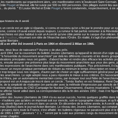
 les manifestants qui organisèrent alors, une manifestation vers le boulevard Saint-Germain
Émile
Pouget
et Mareuil, elle fut suivie par 500 ou 600 personnes. Des pillages eurent lieu aux 
ou... du plomb. " Et Louise Michel et Émile
Pouget
y furent condamnés, respectivement, à six a
ique histoire du A cerclé
s un cercle est un sigle si répandu, si connu et reconnu qu'on a fini par le prendre pour un sy
isme, comme s'il avait existé depuis toujours. La rumeur le fait parfois remonter à la Révolutio
narchistes est plus habitué à voir un A cerclé qu'une cible peinte sur le casque d'un milicien. Ce
ce à
Proudhon
, résumant son idée de l'Anarchie dans l'Ordre. En réalité, il s'agit d'un phéno
aphie libertaire :
clé a en effet été inventé à Paris en 1964 et réinventé à Milan en 1966.
es, deux lieux de naissance? Voyons-y de plus près.
 avril 1964, sur la couverture du bulletin Jeunes Libertaires qu'apparaît le dessin d'un sigle q
"à l'ensemble du mouvement anarchiste" par delà les différents courants et les divers group
ivations principales nous ont guidés : d'abord faciliter et rendre plus efficace les activités pra
ges, ensuite assurer une présence plus large du mouvement anarchiste aux yeux des gens,
 les expressions de l'anarchisme dans ses manifestations publiques. Plus précisément, il s'a
trouver un moyen pratique permettant de réduire au minimum le temps d'inscription en nous é
e trop longue sous nos slogans, d'autre part de choisir un sigle suffisamment général pour pou
 les anarchistes. Le sigle adopté nous a paru répondre le mieux à ces critères. En l'associ
te il finira, par un automatisme mental bien connu, par évoquer tout seul l'idée de l'anarchism
 proposé est un A majuscule inscrit dans un cercle ; Tomás Ibañez en est l'initiateur, René Dar
dée, de la simplicité de réalisation (en particulier avec la méthode d'impression par stencils de l
tariste déjà répandu du CND (Campaign for Nuclear Disarmament), d'autres inspirations ? L'Al
te affirme l'avoir utilisé dans sa correspondance dès la fin des années 1950 ; mais il ne figure
 juin 1968.
sition des Jeunes Libertaires de 1964 n'a eu aucun succès, hormis quelques graffitis dans l
- n'oublions pas qu'alors on imprimait soit sur stencils, soit en typographie classique, et qu'il a
é au plomb figurant un A inscrit dans un cercle. En décembre de la même année, le A cerclé appa
más [Ibañez] dans le journal Action libertaire. Le réseau des Jeunes Libertaires, qui compta
s groupes dans toute la France, s'est affaibli : les bulletins régionaux ne paraissent plus et le 
de 1965 à 1967 ; plusieurs " J. L. " seront par la suite aux premiers rangs du mouvement de
remier chapitre.