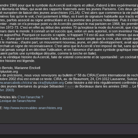
attendre 1966 pour que le symbole du A cerclé soit repris et utilisé, d'abord à titre expérimental
 libertaria de Milan, qui avait des rapports fraternels avec les jeunes Parisiens. Ces deux gro
é européen de liaison des jeunes anarchistes (CLJA). C'est alors que commence la vie publi
ières fois qu'on le voit, c'est justement à Milan, où il sert de signature habituelle aux tracts 
tes, parfois associé au signe antinucléaire et à la pomme des provos hollandais. Puis il s'étend
tier ; mais on n'a presque point vu de A cerclés pendant le mai parisien en 1968, les premiè
'en 1972-73. C'est en effet au début des années 70 qu'explose la mode du A cerclé, que s'appr
nars dans le monde. Il connaît un tel succès que, selon un avis autorisé, si son inventeur l'ava
aire aujourd'hui. Pourquoi ce succès si rapide, si frappant ? Il est dû aux motifs mêmes qui avai
J.L. : d'une part il est extrêmement facile à dessiner, aussi simple que la croix, plus simple q
 et le marteau ; d'autre part, un mouvement nouveau, jeune, en plein développement, avait appr
erchait un signe de reconnaissance. C'est ainsi que le A cerclé s'est imposé de fait, sans qu'
'ait jamais songé à en décréter l'utilisation, et en l'absence d'un autre symbole graphique int
lisaient parfois une symbolique désuète, comme la torche en Italie).
nc la véridique histoire du A cerclé, faite de volonté consciente et de spontanéité : un cocktail 
tre histoire est légende.
Bertolo, Marianne Enckell
plusloin.org
s de précisions, nous vous renvoyons au bulletin n° 58 du CIRA (Centre international de rec
obre 2002 d'où est extrait ce texte. CIRA, av. de Beaumont, 24, CH-1012 Lausanne, Suisse.
ww.anarcabolo.ch/cira/
ou
cira@plusloin.org
Cette histoire a été très régulièrement confirmée
des jeunes libertaires du groupe Sébastien
Faure
de Bordeaux dans les années 1960 ... Le M
évr. 2003)
Articles liés
C'est l'anarchie ?
Lexique de l'anarchisme
E:
http://www.increvables-anarchistes.org