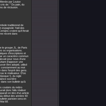
. Menée par Louise
cris de: " Du pain, du
ns de réclusion.
mbole traditionnel de
n espagnole: l'œil des
rtains croient qu'il ferait
mène récent dans
ue le groupe JL. de Paris
es ou organisations.
tiques d'inscriptions et
 par un caractère commun
gissait pour nous d'une
vitant d'apposer une
voir être adopté, utilisé
ant constamment au mot
e dans l'esprit des gens.
ras le réalisateur. D'où
'époque !), du sigle
liance ouvrière
 dans son bulletin qu'à
es couloirs du métro
urait donc fallu réaliser
raît en titre d'un article
it au début des années 60
bulletin parisien sera en
 Mai 68.