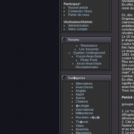
révoluti
Participez!
En effet
Nouvel article
reste d
Contactez-Nous
Parler de nous
Or, dès 
Drapeau
Utulisateur/Admin
claireme
Administration
ambitieu
Votre compte
constitu
révoltés
Le 18 ma
Forums
le drape
Louise M
Resistance
fois l'a
Les Insoumis
Le drape
Quebec Underground
1883, lo
Forum Anarchiste
Louise M
Pirate-Punk
Plus tar
forum Anarchiste
être con
Revolutionnaire
Quelques
main". À
combat a
Cat�gories
En effe
signifie
Alternatives
anarchis
Anarchisme
Tous no
Anglais
Appel
Patrick
Autres
Citations
groupe-
�cologie
International
1. Le "c
Millitantisme
d'Engels
Recettes v�g�
dénoncer
2. Cité 
Th�orie
l'auteur
Video
et au s
Anarkhia
3. Le sy
Blackblock