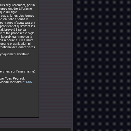
 puis régulièrement, par la
upes ont été à l'origine
que du sigle.
et aux affiches des jeunes
 en Italie et dans le
res traces n'apparaissent
oprient et qu'imitent les
it breveté il serait
ent fait proposer le sigle
ue la croix gammée ou la
is à écrire sur les murs
aucune organisation ni
ernational des anarchistes
typiquement libertaire.
herches sur l'anarchisme)
 par Yves Peyrault
onde libertaire
n°1307