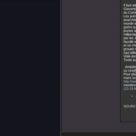
Il faut 
Gioventù
du Comit
Les prem
anarchis
monde en
guère qu
jeunes a
milliard
par les 
faucille
et se ch
groupe n
(qui uti
Voilà do
Toute au
Amédéo 
ou
cira@
Pour plu
mars-oct
http://w
membre 
(13-19 f
SOURC