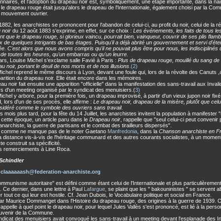
onnaires, et l'adoption du drapeau noir est, symboliquement, une étape importante, dans la n
, le drapeau rouge était jusqu'alors le drapeau de l'Internationale, également choisi par la Co
u mouvement ouvrier.
1882, les anarchistes se prononcent pour l'abandon de celui-ci, au profit du noir, celui de la
 noir
du 12 août 1883 s'exprime, en effet, sur ce choix :
Les événements, les faits de tous le
nt que le drapeau rouge, si glorieux vaincu, pourrait bien, vainqueur, couvrir de ses plis flam
x de quelques intrigants de bas étages. Puisqu'il a déjà abrité un gouvernement et servi d'éte
ée. C'est alors que nous avons compris qu'il ne pouvait plus être pour nous, les indisciplinés d
 de toutes les heures, qu'un embarras ou qu'un leurre.
rs, Louise Michel s'exclame salle Favié à Paris :
Plus de drapeau rouge, mouillé du sang de 
au noir, portant le deuil de nos morts et de nos illusions
.
(2)
ichel reprend le même discours à Lyon, devant une foule qui, lors de la révolte des Canuts ,a
pparition du drapeau noir. Elle était encore dans les mémoires.
au noir fait ensuite une apparition "officielle" dans la manifestation des sans-travail aux Inval
rs d'un meeting organisé par le syndicat des menuisiers.
(
3)
ichel y arbore, pour la première fois, un drapeau improvisé, à partir d'un vieux jupon noir fix
d, lors d'un de ses procès, elle affirme :
Le drapeau noir, drapeau de la misère, plutôt que cel
sidéré comme le symbole des ouvriers sans travail
.
 mois plus tard, pour la fête du 14 Juillet, les anarchistes invitent la population à manifester 
 cette époque, un article paru dans le
Drapeau noir
, rappelle que "seul celui-ci peut convenir
narchiste, la guerre de partisans et le combat des tirailleurs dispersés".
t, comme ne manque pas de le noter Gaetano
Manfredonia
, dans la
Chanson anarchiste en F
 la distance vis-à-vis de l'héritage communard et des autres courants socialistes, à un mome
te construit sa spécificité.
s remerciements à Line Roca.
 Schindler
claaaaaash@federation-anarchiste.org
ommunisme autoritaire" est défini comme étant celui de l'Internationale et plus particulièremen
. Ce dernier, dans une lettre à Paul
Lafargue
, se plaint que les " bakouninistes " se servent
 tout ce qui leur est hostile. Cf. Jean Dubois, le Vocabulaire politique et social en France.
par Maurice Dommanget dans l'Histoire du drapeau rouge, des origines à la guerre de 1939. 
 rappelle à quel point le drapeau noir, pour lequel Jules Vallès s'est prononcé, est lié à la pers
ouvenir de la Commune.
ndicat des menuisiers avait convoqué les sans-travail à un meeting devant l'esplanade des In