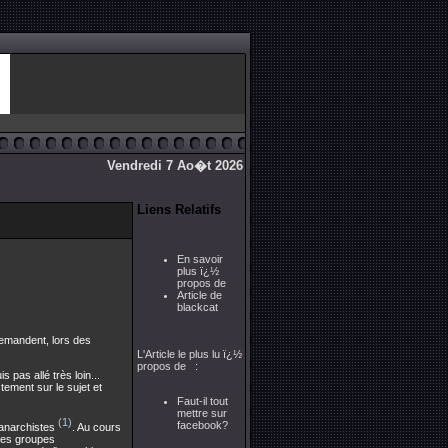
Vendredi 7 Ao�t 2026
Liens Relatifs
En savoir
plus ï¿½
propos de
Article de
blackcat
emandent, lors des
L'Article le plus lu ï¿½
propos de :
 pas allé très loin...
tement sur le sujet et
Faut-il tout
mettre sur
(1)
facebook?
 anarchistes
. Au cours
tres groupes