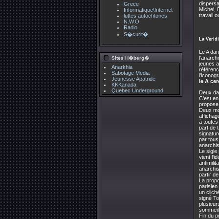
dispersa
Grece
Michel, 
Informatique\Internet
travail 
luttes autochtones
N.W.O
Radio
S�curit�
La Vérid
Le A dan
l'anarch
Sites H�berg�
jeunes a
Anarkhia
référen
Sabotage Media
l'iconogr
Jeunesse Apatride
le A cer
KKKanada
Quebec Underground
Deux dat
C'est en
propose 
Deux mot
afficha
à toutes
part de 
signatur
par tous
anarchis
Le sigle
vient l'i
antimili
anarchis
partir de
La propo
parisien 
un clich
signé To
plusieur
sommeil 
Fin du p