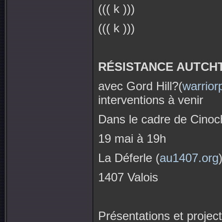
((( k )))
((( k )))
RÉSISTANCE AUTCH
avec Gord Hill?(
warrior
interventions à venir
Dans le cadre de Cinoc
19 mai à 19h
La Déferle (
au1407.org
1407 Valois
Présentations et projec