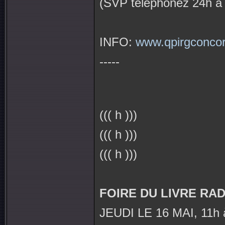
(SVP téléphonez 24h à
INFO:
www.qpirgconcor
-----
((( h )))
((( h )))
((( h )))
FOIRE DU LIVRE RA
JEUDI LE 16 MAI, 11h 