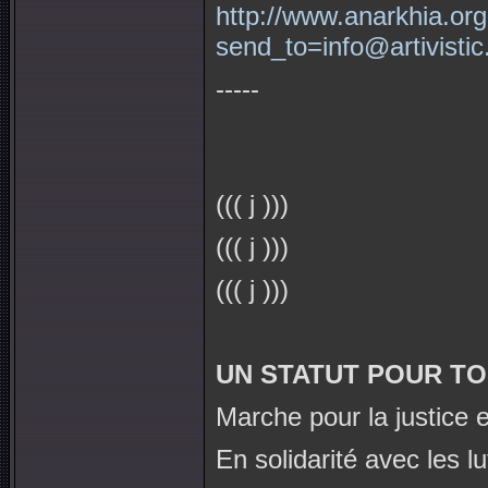
http://www.anarkhia.or
send_to=info@artivistic
-----
((( j )))
((( j )))
((( j )))
UN STATUT POUR TO
Marche pour la justice e
En solidarité avec les l