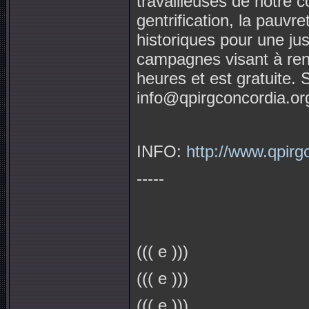
travailleuses de notre 
gentrification, la pauvr
historiques pour une ju
campagnes visant à rend
heures et est gratuite. 
info@qpirgconcordia.or
INFO:
http://www.qpirg
-----
((( e )))
((( e )))
((( e )))