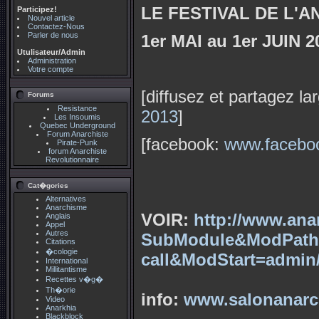
LE FESTIVAL DE L'A
Participez!
Nouvel article
Contactez-Nous
Parler de nous
1er MAI au 1er JUIN
Utulisateur/Admin
Administration
Votre compte
[diffusez et partagez l
Forums
Resistance
2013
]
Les Insoumis
Quebec Underground
Forum Anarchiste
[facebook:
www.facebo
Pirate-Punk
forum Anarchiste
Revolutionnaire
Cat�gories
Alternatives
Anarchisme
VOIR:
http://www.an
Anglais
Appel
Autres
SubModule&ModPath
Citations
�cologie
call&ModStart=admi
International
Millitantisme
Recettes v�g�
Th�orie
info:
www.salonanarch
Video
Anarkhia
Blackblock