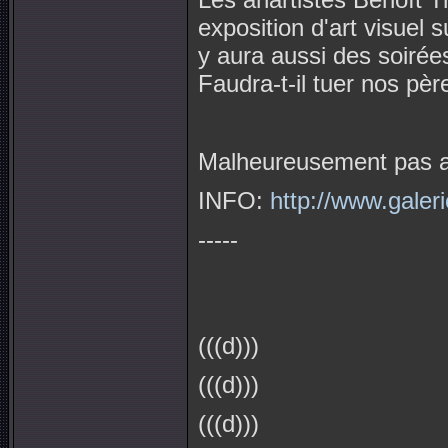
exposition d'art visuel 
y aura aussi des soirée
Faudra-t-il tuer nos pèr
Malheureusement pas ac
INFO:
http://www.galer
-----
(((d)))
(((d)))
(((d)))