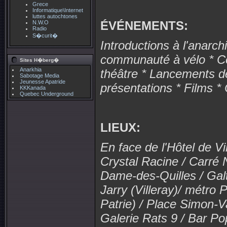
Grece
Informatique\Internet
luttes autochtones
ÉVÉNEMENTS:
N.W.O
Radio
S�curit�
Introductions à l'anarch
communauté à vélo * Co
Sites H�berg�
Anarkhia
théâtre * Lancements de 
Sabotage Media
Jeunesse Apatride
présentations * Films * 
KKKanada
Quebec Underground
LIEUX:
En face de l'Hôtel de Vi
Crystal Racine / Carré
Dame-des-Quilles / Galt
Jarry (Villeray)/ métro
Patrie) / Place Simon-Va
Galerie Rats 9 / Bar Pop