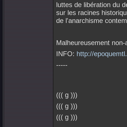
luttes de libération du 
sur les racines historiq
de l'anarchisme contem
Malheureusement non-ac
INFO:
http://epoquemtl.
-----
((( g )))
((( g )))
((( g )))