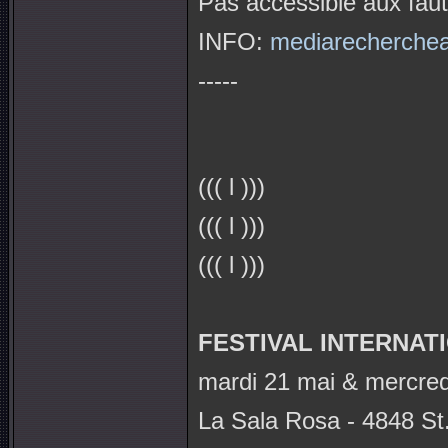
Pas accessible aux faut
INFO:
mediarechercheac
-----
((( l )))
((( l )))
((( l )))
FESTIVAL INTERNAT
mardi 21 mai & mercred
La Sala Rosa - 4848 St