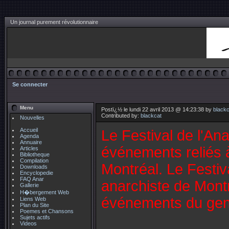
Un journal purement révolutionnaire
Se connecter
Menu
Postï¿½ le lundi 22 avril 2013 @ 14:23:38 by
blackc
Contributed by:
blackcat
Nouvelles
Accueil
Le Festival de l'An
Agenda
Annuaire
événements reliés à
Articles
Bibliotheque
Compilation
Montréal. Le Festiv
Downloads
Encyclopedie
FAQ Anar
anarchiste de Montr
Gallerie
H�bergement Web
événements du gen
Liens Web
Plan du Site
Poemes et Chansons
Sujets actifs
Videos