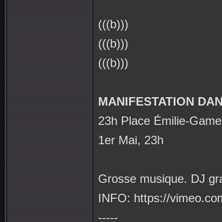
(((b)))
(((b)))
(((b)))
MANIFESTATION DA
23h Place Émilie-Gamel
1er Mai, 23h
Grosse musique. DJ gr
INFO: https://vimeo.
-----