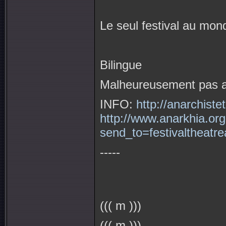
Le seul festival au mon
Bilingue
Malheureusement pas ac
INFO:
http://anarchiste
http://www.anarkhia.or
send_to=festivaltheatr
-----
((( m )))
((( m )))