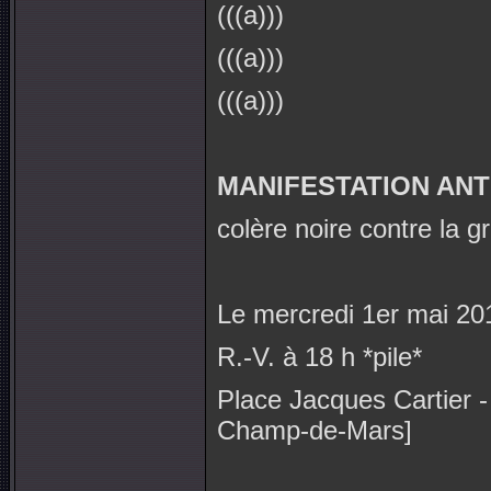
(((a)))
(((a)))
(((a)))
MANIFESTATION ANT
colère noire contre la g
Le mercredi 1er mai 20
R.-V. à 18 h *pile*
Place Jacques Cartier -
Champ-de-Mars]