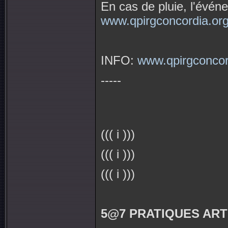
En cas de pluie, l'évén
www.qpirgconcordia.or
INFO:
www.qpirgconcor
-----
((( i )))
((( i )))
((( i )))
5@7 PRATIQUES ART