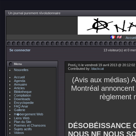
Un journal purement révolutionnaire
Accuei
Se connecter
13 visiteur(s) et 0 me
Menu
Postï¿½ le vendredi 19 avril 2013 @ 20:12:02
Contributed by:
blackcat
Nouvelles
Accueil
(Avis aux médias) A
Agenda
Annuaire
Montréal annoncent l
Articles
Bibliotheque
règlement m
Compilation
Downloads
Encyclopedie
FAQ Anar
Gallerie
H�bergement Web
Liens Web
Plan du Site
DÉSOBÉISSANCE CI
Poemes et Chansons
Sujets actifs
NOUS NE NOUS S
Videos