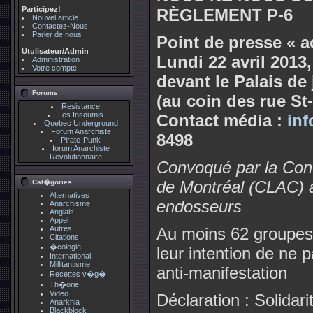
Participez!
RÈGLEMENT P-6
Nouvel article
Contactez-Nous
Parler de nous
Point de presse « a
Utulisateur/Admin
Lundi 22 avril 2013
Administration
Votre compte
devant le Palais de 
Forums
(au coin des rue St
Resistance
Les Insoumis
Contact média :
inf
Quebec Underground
Forum Anarchiste
8498
Pirate-Punk
forum Anarchiste
Revolutionnaire
Convoqué par la Conv
de Montréal (CLAC) a
Cat�gories
Alternatives
endosseurs
Anarchisme
Anglais
Appel
Autres
Au moins 62 groupes
Citations
�cologie
leur intention de ne 
International
Millitantisme
anti-manifestation
Recettes v�g�
Th�orie
Video
Déclaration : Solidari
Anarkhia
Blackblock