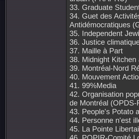
33. Graduate Student
34. Guet des Activit
Antidémocratiques 
35. Independent Jew
36. Justice climatiqu
37. Maille à Part
38. Midnight Kitchen 
39. Montréal-Nord Ré
40. Mouvement Acti
41. 99%Media
42. Organisation popu
de Montréal (OPDS-
43. People's Potato 
44. Personne n'est il
45. La Pointe Liberta
46. POPIR-Comité L