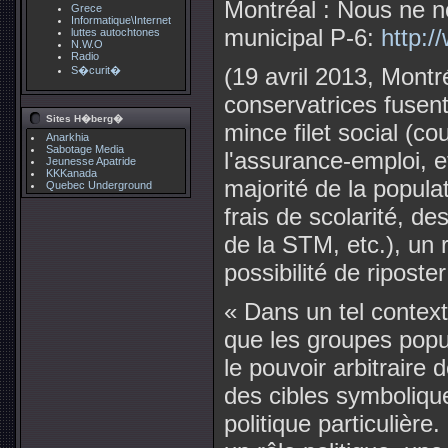
Montréal : Nous ne 
Grece
Informatique\Internet
municipal P-6:
http:/
luttes autochtones
N.W.O
Radio
(19 avril 2013, Montr
S�curit�
conservatrices fusent 
Sites H�berg�
mince filet social (co
Anarkhia
Sabotage Media
l'assurance-emploi, e
Jeunesse Apatride
KKKanada
majorité de la popula
Quebec Underground
frais de scolarité, des
de la STM, etc.), un 
possibilité de riposte
« Dans un tel contexte
que les groupes popul
le pouvoir arbitraire 
des cibles symboliqu
politique particulière