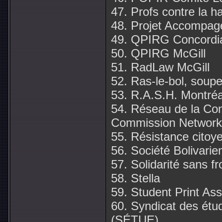
47. Profs contre la h
48. Projet Accompag
49. QPIRG Concordi
50. QPIRG McGill
51. RadLaw McGill
52. Ras-le-bol, soup
53. R.A.S.H. Montréa
54. Réseau de la Com
Commission Network
55. Résistance cito
56. Société Bolivari
57. Solidarité sans fr
58. Stella
59. Student Print Ass
60. Syndicat des étu
(SÉTUE)