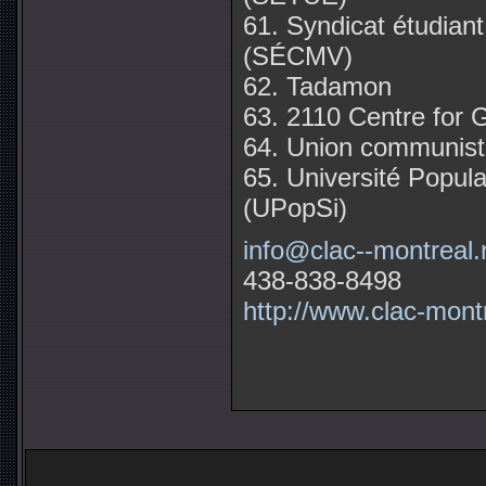
61. Syndicat étudian
(SÉCMV)
62. Tadamon
63. 2110 Centre for
64. Union communiste
65. Université Popula
(UPopSi)
info@clac--montreal.
438-838-8498
http://www.clac-montr