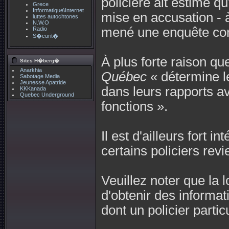
policière ait estimé qu'
Grece
Informatique\Internet
mise en accusation - à 
luttes autochtones
N.W.O
mené une enquête const
Radio
S�curit�
À plus forte raison qu
Sites H�berg�
Anarkhia
Québec
« détermine l
Sabotage Media
Jeunesse Apatride
dans leurs rapports av
KKKanada
Quebec Underground
fonctions ».
Il est d'ailleurs fort 
certains policiers revi
Veuillez noter que la l
d'obtenir des informat
dont un policier particul