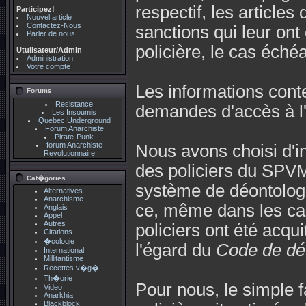
respectif, les article
Participez!
Nouvel article
Contactez-Nous
sanctions qui leur on
Parler de nous
policière, le cas échéa
Utulisateur/Admin
Administration
Votre compte
Les informations conte
Forums
Resistance
demandes d'accès à l'
Les Insoumis
Quebec Underground
Forum Anarchiste
Pirate-Punk
forum Anarchiste
Nous avons choisi d'in
Revolutionnaire
des policiers du SPVM
Cat�gories
système de déontologi
Alternatives
Anarchisme
ce, même dans les cas
Anglais
Appel
Autres
policiers ont été acqu
Citations
�cologie
l'égard du
Code de déo
International
Millitantisme
Recettes v�g�
Th�orie
Pour nous, le simple 
Video
Anarkhia
Blackblock