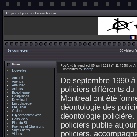
Un journal purement révolutionnaire
Se connecter
38 visiteur(
Menu
Postï¿½ le vendredi 05 avril 2013 @ 11:43:50 by
An
Contributed by:
lacrap
Nouvelles
Accueil
De septembre 1990 à
Agenda
Annuaire
policiers différents du
Articles
Bibliotheque
Montréal ont été form
Compilation
Downloads
Encyclopedie
déontologie des polic
FAQ Anar
Gallerie
déontologie policière.
H�bergement Web
Liens Web
policiers publie aujou
Plan du Site
Poemes et Chansons
Sujets actifs
policiers, accompagné
Videos