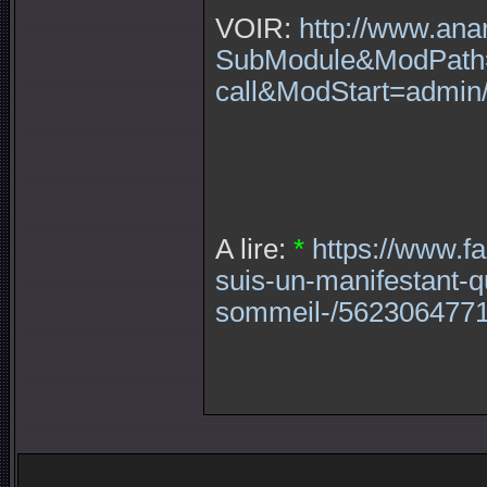
VOIR:
http://www.an
SubModule&ModPath
call&ModStart=admin
A lire:
*
https://www.f
suis-un-manifestant-q
sommeil-/562306477