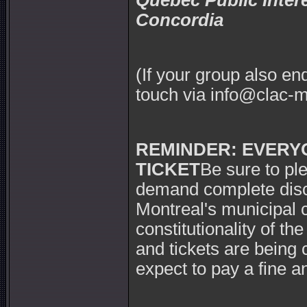
Quebec Public Inter
Concordia
(If your group also en
touch via
info@clac-m
REMINDER: EVERYO
TICKET
Be sure to ple
demand complete disclo
Montreal's municipal 
constitutionality of th
and tickets are being
expect to pay a fine a