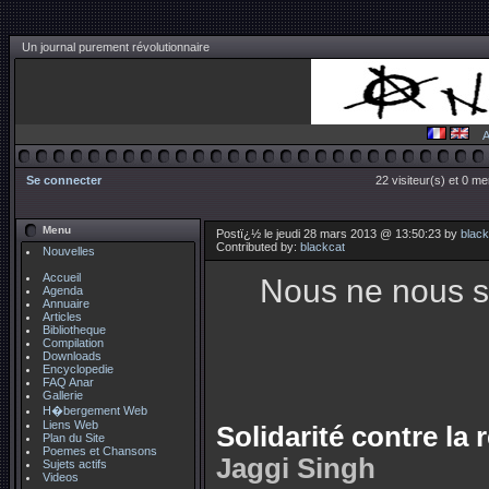
Un journal purement révolutionnaire
A
Se connecter
22 visiteur(s) et 0 m
Menu
Postï¿½ le jeudi 28 mars 2013 @ 13:50:23 by
black
Contributed by:
blackcat
Nouvelles
Accueil
Nous ne nous s
Agenda
Annuaire
Articles
Bibliotheque
Compilation
Downloads
Encyclopedie
FAQ Anar
Gallerie
H�bergement Web
Liens Web
Solidarité contre la
Plan du Site
Poemes et Chansons
Jaggi Singh
Sujets actifs
Videos