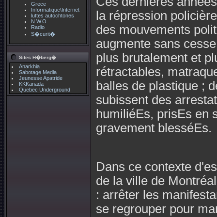
Ces dernières années
Grece
Informatique\Internet
la répression policiè
luttes autochtones
N.W.O
des mouvements politi
Radio
S�curit�
augmente sans cesse, 
plus brutalement et p
Sites H�berg�
Anarkhia
rétractables, matraqu
Sabotage Media
Jeunesse Apatride
balles de plastique ;
KKKanada
Quebec Underground
subissent des arresta
humiliéEs, prisEs en s
gravement blesséEs.
Dans ce contexte d'es
de la ville de Montré
: arrêter les manifest
se regrouper pour mani