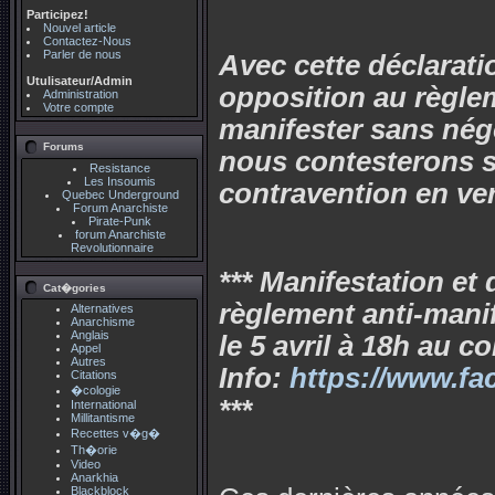
Participez!
Nouvel article
Contactez-Nous
Parler de nous
Avec cette déclarati
Utulisateur/Admin
opposition au règle
Administration
Votre compte
manifester sans négoc
Forums
nous contesterons 
Resistance
Les Insoumis
contravention en ver
Quebec Underground
Forum Anarchiste
Pirate-Punk
forum Anarchiste
Revolutionnaire
*** Manifestation et
Cat�gories
règlement anti-manif
Alternatives
Anarchisme
Anglais
le 5 avril à 18h au c
Appel
Autres
Info:
https://www.f
Citations
�cologie
***
International
Millitantisme
Recettes v�g�
Th�orie
Video
Anarkhia
Blackblock