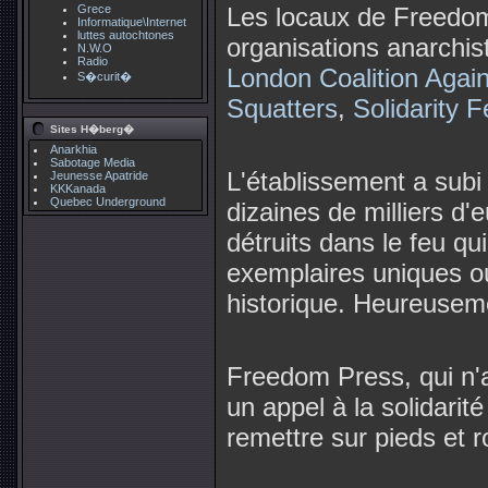
Grece
Les locaux de Freedo
Informatique\Internet
luttes autochtones
organisations anarchist
N.W.O
Radio
London Coalition Again
S�curit�
Squatters
,
Solidarity F
Sites H�berg�
Anarkhia
Sabotage Media
L'établissement a subi
Jeunesse Apatride
KKKanada
Quebec Underground
dizaines de milliers d'
détruits dans le feu qui
exemplaires uniques ou
historique. Heureuseme
Freedom Press, qui n'
un appel à la solidarit
remettre sur pieds et r