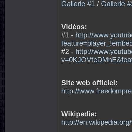
Gallerie #1
/
Gallerie #
Vidéos:
#1 -
http://www.youtu
feature=player_!embe
#2 -
http://www.youtu
v=0KJOVteDMnE&feat
Site web officiel:
http://www.freedompre
Wikipedia:
http://en.wikipedia.or