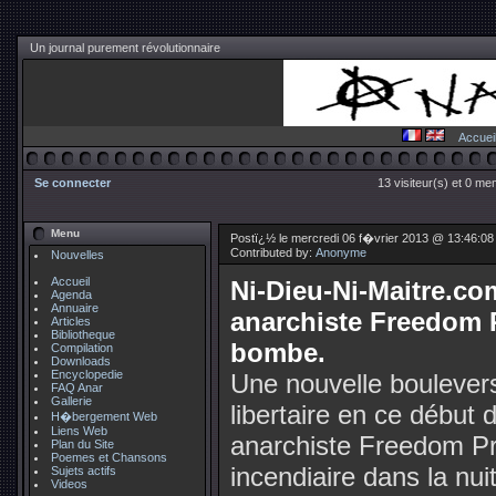
Un journal purement révolutionnaire
Accuei
Se connecter
13 visiteur(s) et 0 me
Menu
Postï¿½ le mercredi 06 f�vrier 2013 @ 13:46:0
Contributed by:
Anonyme
Nouvelles
Accueil
Ni-Dieu-Ni-Maitre.com
Agenda
Annuaire
anarchiste Freedom P
Articles
Bibliotheque
bombe.
Compilation
Downloads
Encyclopedie
Une nouvelle bouleve
FAQ Anar
Gallerie
libertaire en ce début d
H�bergement Web
Liens Web
anarchiste Freedom Pr
Plan du Site
Poemes et Chansons
incendiaire dans la nui
Sujets actifs
Videos