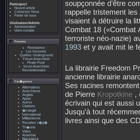
soupçonnée d’être com
Participez!
Nouvel article
rappelle tristement le
Contactez-Nous
Parler de nous
visaient à détruire la l
Utulisateur/Admin
Administration
Combat 18 («Combat Ad
Votre compte
terroriste néo-nazie) a
Forums
1993
et y avait mit l
Resistance
Les Insoumis
Quebec Underground
Forum Anarchiste
Pirate-Punk
La librairie Freedom P
forum Anarchiste
Revolutionnaire
ancienne librairie ana
Cat�gories
Ses racines remontent
Alternatives
Anarchisme
de Pierre
Kropotkine
, 
Anglais
Appel
écrivain qui est aussi u
Autres
Citations
Jusqu'à tout récemment
�cologie
International
Millitantisme
livres ainsi que des CD
Recettes v�g�
Th�orie
Video
Anarkhia
Blackblock