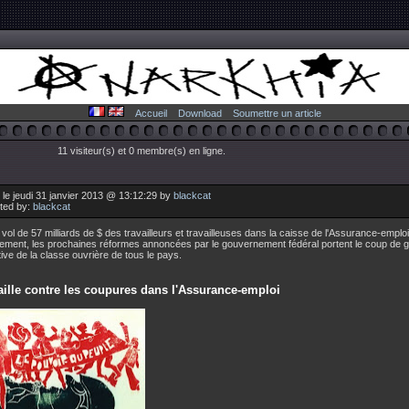
Accueil
Download
Soumettre un article
11 visiteur(s) et 0 membre(s) en ligne.
le jeudi 31 janvier 2013 @ 13:12:29 by
blackcat
uted by:
blackcat
 vol de 57 milliards de $ des travailleurs et travailleuses dans la caisse de l'Assurance-emploi
ment, les prochaines réformes annoncées par le gouvernement fédéral portent le coup de g
ative de la classe ouvrière de tous le pays.
aille contre les coupures dans l'Assurance-emploi