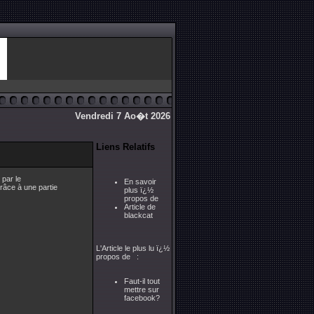
Vendredi 7 Ao�t 2026
Liens Relatifs
 par le
En savoir
râce à une partie
plus ï¿½
propos de
Article de
blackcat
L'Article le plus lu ï¿½
propos de :
Faut-il tout
mettre sur
facebook?