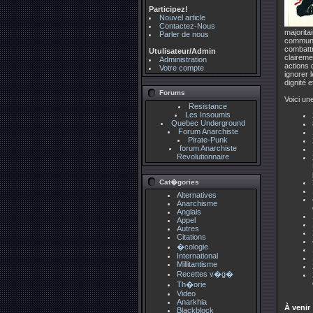
Participez!
Nouvel article
Contactez-Nous
majoritai
Parler de nous
communau
combattr
Utulisateur/Admin
claireme
Administration
actions 
Votre compte
ignorer 
dignité 
Forums
Voici un
Resistance
Les Insoumis
Quebec Underground
Forum Anarchiste
Pirate-Punk
forum Anarchiste
Revolutionnaire
Cat�gories
Alternatives
Anarchisme
Anglais
Appel
Autres
Citations
�cologie
International
Millitantisme
Recettes v�g�
Th�orie
Video
Anarkhia
À venir 
Blackblock