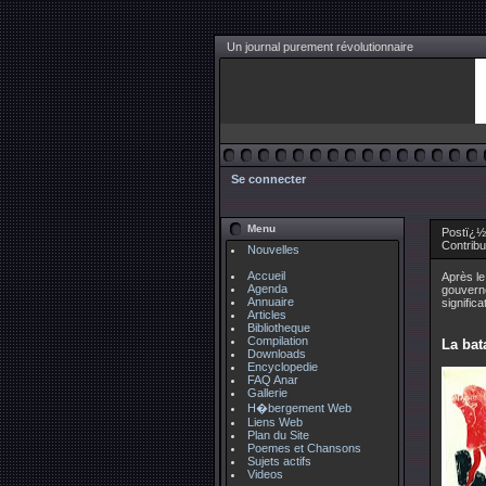
Un journal purement révolutionnaire
Se connecter
Menu
Postï¿½ 
Contrib
Nouvelles
Accueil
Après le
Agenda
gouverne
Annuaire
signific
Articles
Bibliotheque
Compilation
La bat
Downloads
Encyclopedie
FAQ Anar
Gallerie
H�bergement Web
Liens Web
Plan du Site
Poemes et Chansons
Sujets actifs
Videos