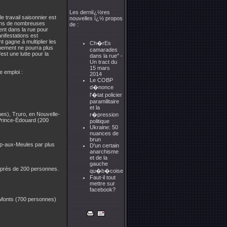
Les derniï¿½res
 travail saisonnier est
nouvelles ï¿½ propos
, dans de nombreuses
de :
nt dans la rue pour
nifestations est
 gagne à multiplier les
Ch�rEs
nement ne pourra plus
camarades
est une lutte pour la
dans la rue" -
Un tract du
15 mars
e emploi :
2014
Le COBP
d�nonce
l'�tat policier
paramilitaire
et la
es), Truro, en Nouvelle-
r�pression
Prince-Édouard (200
politique
Ukraine: 50
nuances de
brun
ap-aux-Meules par plus
D'un certain
anarchisme
et de la
gauche
 près de 200 personnes.
qu�b�coise
Faut-il tout
mettre sur
facebook?
-Monts (700 personnes)