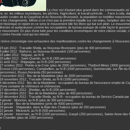
Le choc est d'autant plus grand dans les communautés où le
re, ex. les milieux touristiques, les pêches, l'agriculture, le travail sylvicole, ... Face à cela
tés rurales de la Gaspésie et du Nouveau-Brunswick, la population se mobilise massiveme
e les changements. Même si ce n'est pas la première bataille sur cet enjeu, l'ampleur des ma
nt historique et rejoint en ce sens le mouvement Idle No More qui bat son plein. Le mouvement
directes et audacieuses comme les occupations de bureau puisque de cette façon le gouver
le mouvement. En plus d'une lutte pour les conditions économiques de notre classe sociale, c'
et contre l'exode rural qui est menée.
e brève chronologie non-exhaustive des manifestations contre les changements à l'Assuranc
24 juin 2012 : Tracadie-Sheila, au Nouveau-Brunswick (plus de 400 personnes)
8 juillet 2012 : Bathurst, au Nouveau-Brunswick (150 personnes)
15 juillet 2012 : Néguac, au N-B
29 juillet 2012 : Saint-Quentin, au N-B (300 personnes)
11 août 2012 : Shippagan, au N-B (200 personnes)
27 octobre 2012 : Pointe-à-la-Croix (plus de 2000 personnes), Thetford Mines (3000 personn
Écosse (150 personnes), Campbellton, au N-B (1500 personnes), Summerside, sur l'Île-du-
personnes), Rouyn-Noranda (50 personnes)
3 novembre 2012 : Îles-de-la-Madeleine (plus de 2000 personnes)
18 novembre 2012 : Tracadie-Sheila, au N-B (1000 personnes)
4 décembre 2012 : Îles-de-la-Madeleine - occupation du bureau de l'assurance-emploi de C
d'une centaine de chômeurs et chômeuses.
17 décembre 2012 : Shediac, au N-B (200 personnes)
19 décembre 2012 : Îles-de-la-Madeleine (plus de 400 personnes)
20 décembre 2012 : Tracadie-Sheila, au N-B - occupation du bureau de Service Canada par
4 janvier : Moncton, au N-B (plus de 300 personnes)
13 janvier : Îles-de-la-Madeleine (près de 4000 personnes!)
19 janvier : Shigawake, dans la Baie-des-Chaleurs (plus de 250 personnes)
22 janvier : Miramichi, au N-B (500 personnes)
26 janvier : Inkerman, au N-B (1200 personnes), Gaspé (250 personnes), Sainte-Anne-des
et Chandler (plus de 1000 personnes).
: