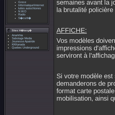
semaines avant la j
Grece
Informatique\Internet
la brutalité policièr
luttes autochtones
N.W.O
Radio
S�curit�
AFFICHE:
Sites H�berg�
Anarkhia
Sabotage Media
Vos modèles doivent
Jeunesse Apatride
KKKanada
impressions d'affich
Quebec Underground
serviront à l'affichag
Si votre modèle est
demanderons de pro
format carte postale
mobilisation, ainsi 