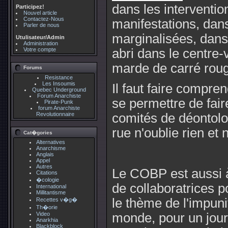
dans les interventio
Participez!
Nouvel article
Contactez-Nous
manifestations, dans
Parler de nous
marginalisées, dans 
Utulisateur/Admin
Administration
Votre compte
abri dans le centre-
marde de carré rou
Forums
Resistance
Les Insoumis
Il faut faire compren
Quebec Underground
Forum Anarchiste
se permettre de fair
Pirate-Punk
forum Anarchiste
Revolutionnaire
comités de déontolog
rue n'oublie rien et
Cat�gories
Alternatives
Anarchisme
Anglais
Appel
Autres
Le COBP est aussi à
Citations
�cologie
de collaboratrices p
International
Millitantisme
le thème de l'impun
Recettes v�g�
Th�orie
Video
monde, pour un jour
Anarkhia
Blackblock