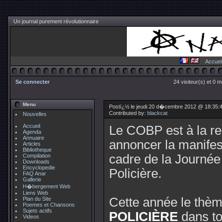
Un journal purement révolutionnaire
Accuei
Se connecter
24 visiteur(s) et 0 
Menu
Postï¿½ le jeudi 20 d�cembre 2012 @ 18:35:
Contributed by:
blackcat
Nouvelles
Accueil
Le COBP est à la re
Agenda
Annuaire
annoncer la manifes
Articles
Bibliotheque
cadre de la Journée 
Compilation
Downloads
Encyclopedie
Policière.
FAQ Anar
Gallerie
H�bergement Web
Liens Web
Cette année le thèm
Plan du Site
Poemes et Chansons
Sujets actifs
POLICIÈRE
dans to
Videos