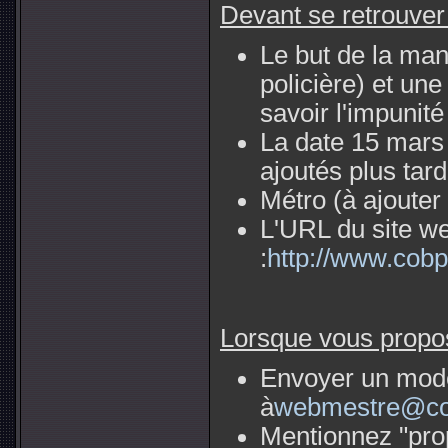
Devant se retrouver s
Le but de la mani
policière) et un
savoir l'impunité
La date 15 mars 2
ajoutés plus tard 
Métro (à ajouter 
L'URL du site we
:
http://www.cobp.
Lorsque vous propos
Envoyer un modèl
à
webmestre@cob
Mentionnez "prop