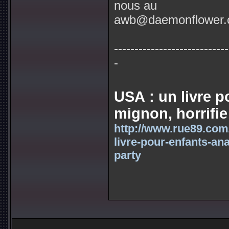
nous au
awb@daemonflower
----------------------------
-
USA : un livre p
mignon, horrifie
http://www.rue89.com/
livre-pour-enfants-an
party