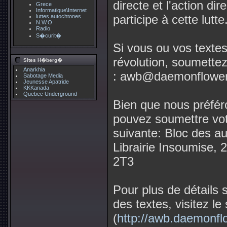
directe et l'action dir
Grece
Informatique\Internet
participe à cette lutte
luttes autochtones
N.W.O
Radio
S�curit�
Si vous ou vos textes
révolution, soumettez
Sites H�berg�
Anarkhia
:
awb@daemonflowe
Sabotage Media
Jeunesse Apatride
KKKanada
Quebec Underground
Bien que nous préfér
pouvez soumettre vot
suivante: Bloc des au
Librairie Insoumise,
2T3
Pour plus de détails su
des textes, visitez l
(
http://awb.daemonfl