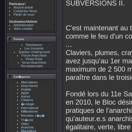
SUBVERSIONS II.
Participez!
Nouvel article
Contactez-Nous
Parler de nous
Utulisateur/Admin
Administration
C'est maintenant au 
Votre compte
comme le feu d'un coc
Forums
...
Resistance
Les Insoumis
Claviers, plumes, cra
Quebec Underground
Forum Anarchiste
avez jusqu'au 1er mar
Pirate-Punk
forum Anarchiste
Revolutionnaire
maximum de 2 500 mot
paraître dans le tr
Cat�gories
Alternatives
Anarchisme
Anglais
Fondé lors du 11e Sal
Appel
Autres
Citations
en 2010, le Bloc dési
�cologie
International
pratiques de l'anarchi
Millitantisme
Recettes v�g�
qu'auteur.e.s anarchi
Th�orie
Video
égalitaire, verte, lib
Anarkhia
Blackblock