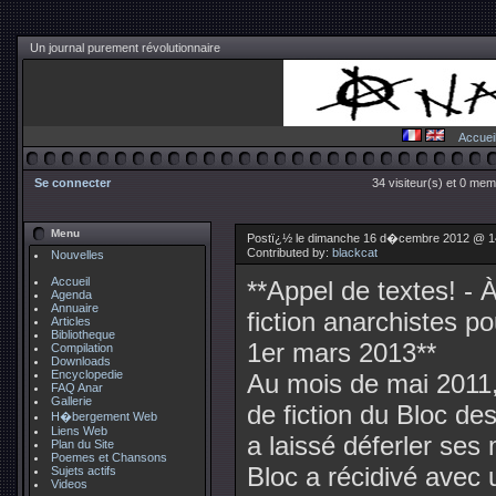
Un journal purement révolutionnaire
Accuei
Se connecter
34 visiteur(s) et 0 mem
Menu
Postï¿½ le dimanche 16 d�cembre 2012 @ 1
Contributed by:
blackcat
Nouvelles
Accueil
**Appel de textes! - 
Agenda
Annuaire
fiction anarchistes 
Articles
Bibliotheque
1er mars 2013**
Compilation
Downloads
Encyclopedie
Au mois de mai 2011
FAQ Anar
Gallerie
de fiction du Bloc de
H�bergement Web
Liens Web
a laissé déferler ses
Plan du Site
Poemes et Chansons
Bloc a récidivé avec
Sujets actifs
Videos