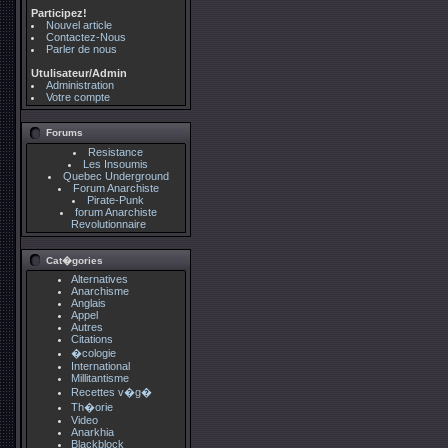
Participez!
Nouvel article
Contactez-Nous
Parler de nous
Utulisateur/Admin
Administration
Votre compte
Forums
Resistance
Les Insoumis
Quebec Underground
Forum Anarchiste
Pirate-Punk
forum Anarchiste
Revolutionnaire
Cat�gories
Alternatives
Anarchisme
Anglais
Appel
Autres
Citations
�cologie
International
Millitantisme
Recettes v�g�
Th�orie
Video
Anarkhia
Blackblock