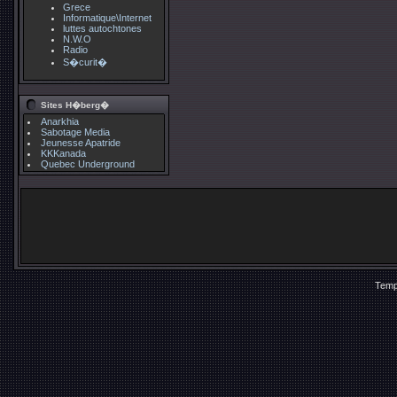
Grece
Informatique\Internet
luttes autochtones
N.W.O
Radio
S�curit�
Sites H�berg�
Anarkhia
Sabotage Media
Jeunesse Apatride
KKKanada
Quebec Underground
Temp