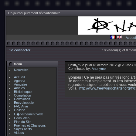
Un journal purement révolutionnaire
Accuei
Se connecter
18 visiteur(s) et 0 mem
Menu
Postï¿½ le jeudi 18 octobre 2012 @ 20:35:39
Contributed by:
Anonyme
Nouvelles
Accueil
Bonjour ! Ce ne sera pas un très long arti
Agenda
Je donne tout simplement un lien intéres
Annuaire
regarder et signer la pétition si vous vou
Articles
Voilà :
http://www.freeworldcharter.org/fr/c
Bibliotheque
Compilation
Downloads
Encyclopedie
FAQ Anar
Gallerie
H�bergement Web
Liens Web
Plan du Site
Poemes et Chansons
Sujets actifs
Videos